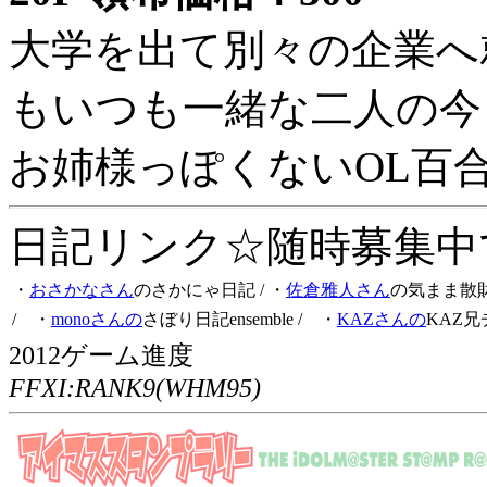
大学を出て別々の企業へ
もいつも一緒な二人の今
お姉様っぽくないOL百
日記リンク☆随時募集中です
・
おさかなさん
のさかにゃ日記
/ ・
佐倉雅人さん
の気まま散
/ ・
monoさんの
さぼり日記ensemble
/ ・
KAZさんの
KAZ兄
2012ゲーム進度
FFXI:RANK9(WHM95)