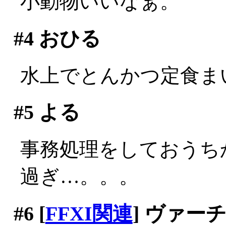
小動物いいなぁ。
#4
おひる
水上でとんかつ定食まいう
#5
よる
事務処理をしておうちか
過ぎ…。。。
#6
[
FFXI関連
] ヴァ