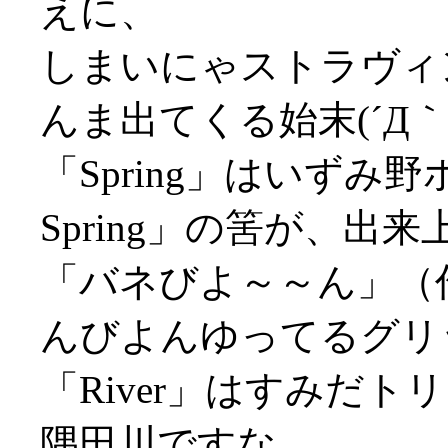
えに、
しまいにゃストラヴィ
んま出てくる始末(´Д｀;
「Spring」はいず
Spring」の筈が、出
「バネびよ～～ん」（
んびよんゆってるグリ
「River」はすみだ
隅田川ですな。