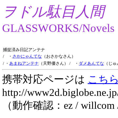
ヲドル駄目人間
GLASSWORKS/Novels
捕捉済み日記アンテナ
/ ・
さかにゃんてな
（おさかなさん）
/ ・
あまねアンテナ
（天野優さん）
/ ・
ダメあんてな
（じゅ
携帯対応ページは
こち
http://www2d.biglobe.ne.jp
（動作確認：ez / willcom 