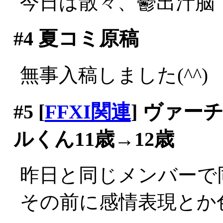
今日は散々、鬱出汁脳
#4
夏コミ原稿
無事入稿しました(^^)
#5
[
FFXI関連
] ヴァ
ルくん11歳→12歳
昨日と同じメンバーで
その前に感情表現とか