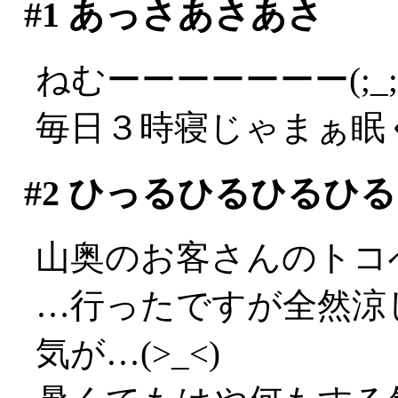
#1
あっさあさあさ
ねむーーーーーーー(;_;
毎日３時寝じゃまぁ眠
#2
ひっるひるひるひる
山奥のお客さんのトコ
…行ったですが全然涼し
気が…(>_<)