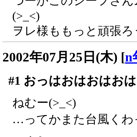
つーかこのシーフさん
(>_<)
ヲレ様ももっと頑張ろ
2002年07月25日(木)
[
n
#1
おっはおはおはおは
ねむー(>_<)
…ってかまた台風くわ