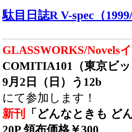
駄目日誌R V-spec（1999/
GLASSWORKS/Nove
COMITIA101（東京
9月2日（日）う12b
にて参加します！
新刊
「どんなときも どん
20P 領布価格￥300