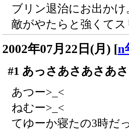
ブリン退治にお出かけ
敵がやたらと強くてスリ
2002年07月22日(月)
[
n
#1
あっさあさあさあさ
あつー>_<
ねむー>_<
てゆーか寝たの3時だ