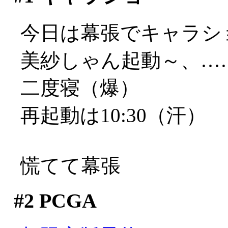
今日は幕張でキャラシ
美紗しゃん起動～、…
二度寝（爆）
再起動は10:30（汗）
慌てて幕張
#2
PCGA