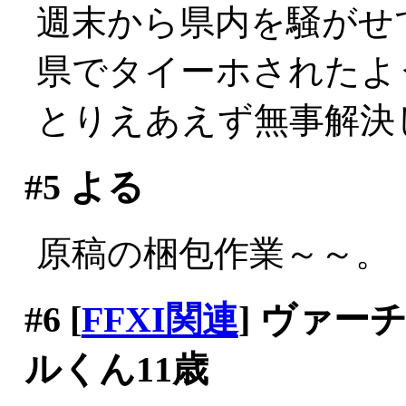
週末から県内を騒がせ
県でタイーホされたよ
とりえあえず無事解決
#5
よる
原稿の梱包作業～～。
#6
[
FFXI関連
] ヴァ
ルくん11歳