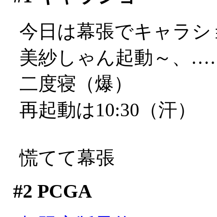
今日は幕張でキャラシ
美紗しゃん起動～、…
二度寝（爆）
再起動は10:30（汗）
慌てて幕張
#2
PCGA