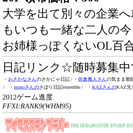
大学を出て別々の企業へ
もいつも一緒な二人の今
お姉様っぽくないOL百
日記リンク☆随時募集中です
・
おさかなさん
のさかにゃ日記
/ ・
佐倉雅人さん
の気まま散
/ ・
monoさんの
さぼり日記ensemble
/ ・
KAZさんの
KAZ兄
2012ゲーム進度
FFXI:RANK9(WHM95)