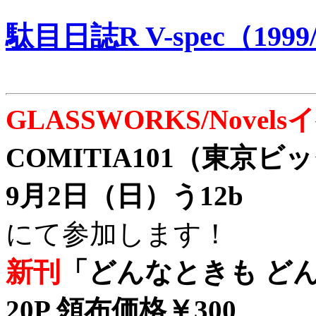
駄目日誌R V-spec（1999/
GLASSWORKS/Nove
COMITIA101（東京
9月2日（日）う12b
にて参加します！
新刊
「どんなときも どん
20P 領布価格￥300