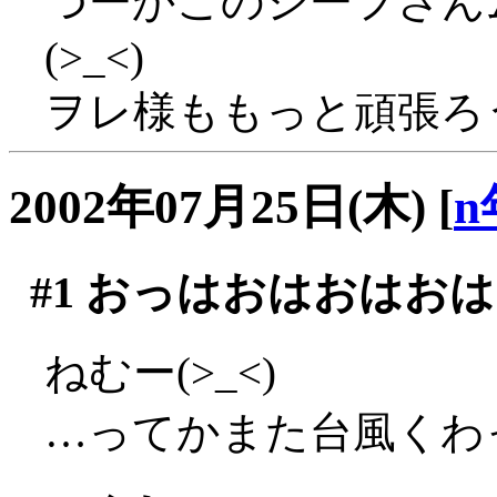
つーかこのシーフさん
(>_<)
ヲレ様ももっと頑張ろ
2002年07月25日(木)
[
n
#1
おっはおはおはおは
ねむー(>_<)
…ってかまた台風くわ