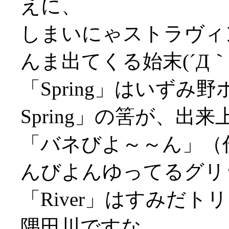
えに、
しまいにゃストラヴィ
んま出てくる始末(´Д｀;
「Spring」はいず
Spring」の筈が、出
「バネびよ～～ん」（
んびよんゆってるグリ
「River」はすみだ
隅田川ですな。