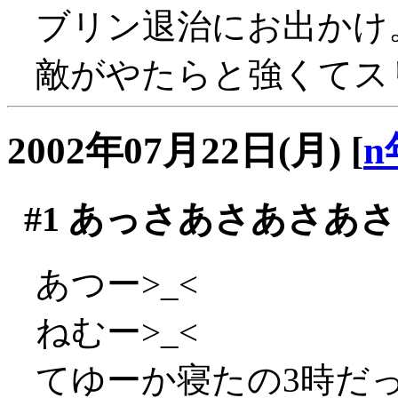
ブリン退治にお出かけ
敵がやたらと強くてスリ
2002年07月22日(月)
[
n
#1
あっさあさあさあさ
あつー>_<
ねむー>_<
てゆーか寝たの3時だ