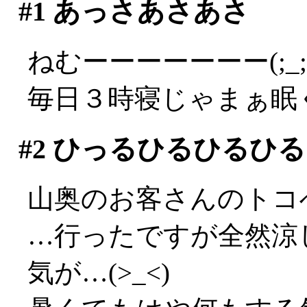
#1
あっさあさあさ
ねむーーーーーーー(;_;
毎日３時寝じゃまぁ眠
#2
ひっるひるひるひる
山奥のお客さんのトコ
…行ったですが全然涼し
気が…(>_<)