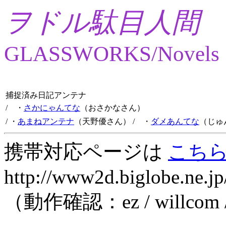
ヲドル駄目人間
GLASSWORKS/Novels
捕捉済み日記アンテナ
/ ・
さかにゃんてな
（おさかなさん）
/ ・
あまねアンテナ
（天野優さん）
/ ・
ダメあんてな
（じゅ
携帯対応ページは
こち
http://www2d.biglobe.ne.jp
（動作確認：ez / willcom 