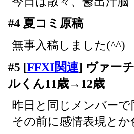
今日は散々、鬱出汁脳
#4
夏コミ原稿
無事入稿しました(^^)
#5
[
FFXI関連
] ヴァ
ルくん11歳→12歳
昨日と同じメンバーで
その前に感情表現とか