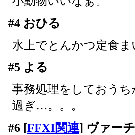
小動物いいなぁ。
#4
おひる
水上でとんかつ定食まいう
#5
よる
事務処理をしておうちか
過ぎ…。。。
#6
[
FFXI関連
] ヴァ