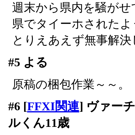
週末から県内を騒がせ
県でタイーホされたよ
とりえあえず無事解決
#5
よる
原稿の梱包作業～～。
#6
[
FFXI関連
] ヴァ
ルくん11歳