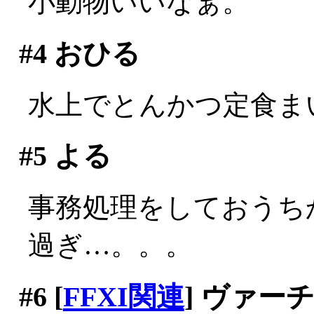
小動物いいなぁ。
#4
おひる
水上でとんかつ定食まいう
#5
よる
事務処理をしておうちか
過ぎ…。。。
#6
[
FFXI関連
] ヴァ