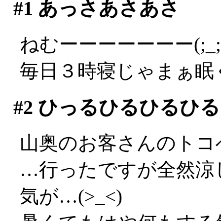
#1
あっさあさあさ
ねむーーーーーーー(;_;
毎日３時寝じゃまぁ眠
#2
ひっるひるひるひる
山奥のお客さんのトコ
…行ったですが全然涼し
気が…(>_<)