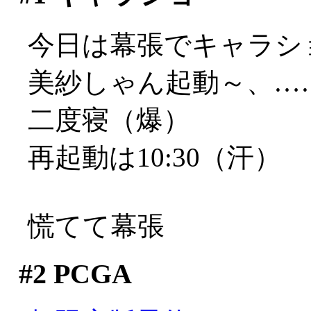
今日は幕張でキャラシ
美紗しゃん起動～、…
二度寝（爆）
再起動は10:30（汗）
慌てて幕張
#2
PCGA