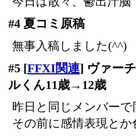
今日は散々、鬱出汁脳
#4
夏コミ原稿
無事入稿しました(^^)
#5
[
FFXI関連
] ヴァ
ルくん11歳→12歳
昨日と同じメンバーで
その前に感情表現とか