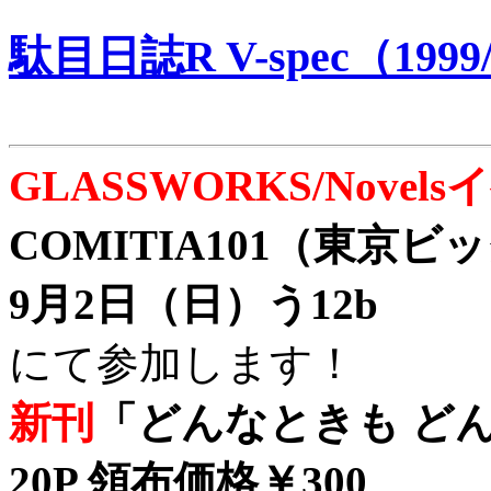
駄目日誌R V-spec（1999/
GLASSWORKS/Nove
COMITIA101（東京
9月2日（日）う12b
にて参加します！
新刊
「どんなときも どん
20P 領布価格￥300