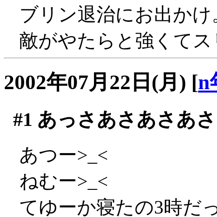
ブリン退治にお出かけ
敵がやたらと強くてスリ
2002年07月22日(月)
[
n
#1
あっさあさあさあさ
あつー>_<
ねむー>_<
てゆーか寝たの3時だ