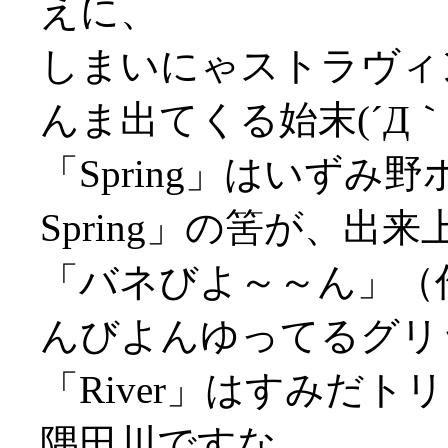
えに、
しまいにゃストラヴィ
んま出てくる始末(´Д｀;
「Spring」はいず
Spring」の筈が、出
「バネびよ～～ん」（
んびよんゆってるグリ
「River」はすみだ
隅田川ですな。