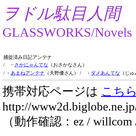
ヲドル駄目人間
GLASSWORKS/Novels
捕捉済み日記アンテナ
/ ・
さかにゃんてな
（おさかなさん）
/ ・
あまねアンテナ
（天野優さん）
/ ・
ダメあんてな
（じゅ
携帯対応ページは
こち
http://www2d.biglobe.ne.jp
（動作確認：ez / willcom 