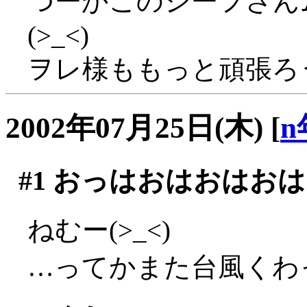
つーかこのシーフさん
(>_<)
ヲレ様ももっと頑張ろ
2002年07月25日(木)
[
n
#1
おっはおはおはおは
ねむー(>_<)
…ってかまた台風くわ