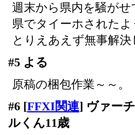
週末から県内を騒がせ
県でタイーホされたよ
とりえあえず無事解決
#5
よる
原稿の梱包作業～～。
#6
[
FFXI関連
] ヴァ
ルくん11歳