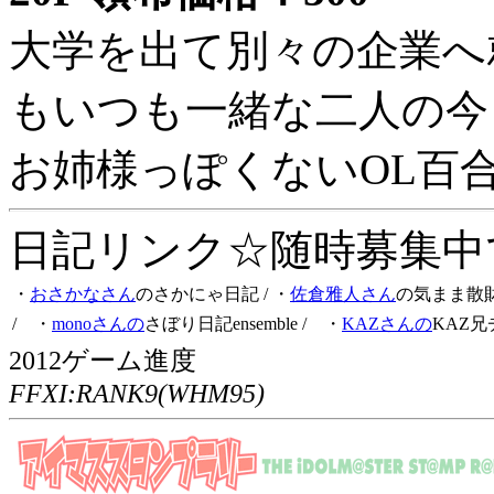
大学を出て別々の企業へ
もいつも一緒な二人の今
お姉様っぽくないOL百
日記リンク☆随時募集中です
・
おさかなさん
のさかにゃ日記
/ ・
佐倉雅人さん
の気まま散
/ ・
monoさんの
さぼり日記ensemble
/ ・
KAZさんの
KAZ兄
2012ゲーム進度
FFXI:RANK9(WHM95)