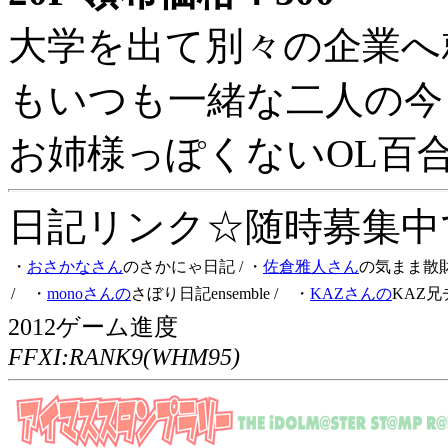
大学を出て別々の企業へ
もいつも一緒な二人の今
お姉様っぽくないOL百
日記リンク☆随時募集中です
・
おさかなさん
のさかにゃ日記
/ ・
佐倉雅人さん
の気まま散
/ ・
monoさんの
さぼり日記ensemble
/ ・
KAZさんの
KAZ兄
2012ゲーム進度
FFXI:RANK9(WHM95)