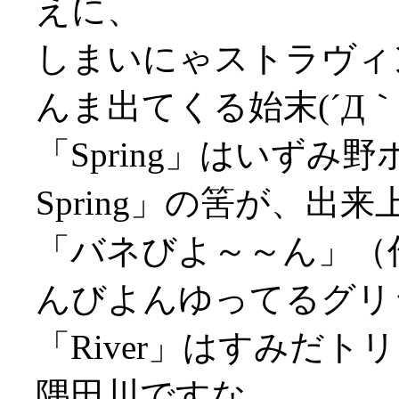
えに、
しまいにゃストラヴィ
んま出てくる始末(´Д｀;
「Spring」はいず
Spring」の筈が、出
「バネびよ～～ん」（
んびよんゆってるグリ
「River」はすみだ
隅田川ですな。