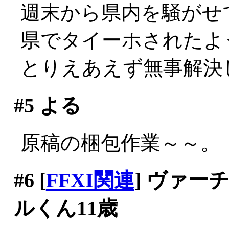
週末から県内を騒がせ
県でタイーホされたよ
とりえあえず無事解決
#5
よる
原稿の梱包作業～～。
#6
[
FFXI関連
] ヴァ
ルくん11歳