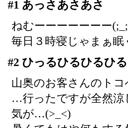
#1
あっさあさあさ
ねむーーーーーーー(;_;
毎日３時寝じゃまぁ眠
#2
ひっるひるひるひる
山奥のお客さんのトコ
…行ったですが全然涼し
気が…(>_<)