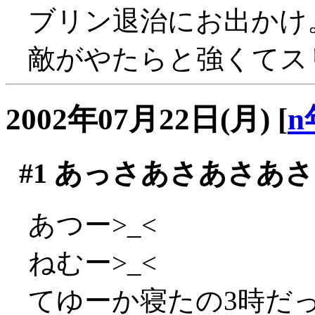
ブリン退治にお出かけ
敵がやたらと強くてスリ
2002年07月22日(月)
[
n
#1
あっさあさあさあさ
あつー>_<
ねむー>_<
てゆーか寝たの3時だ