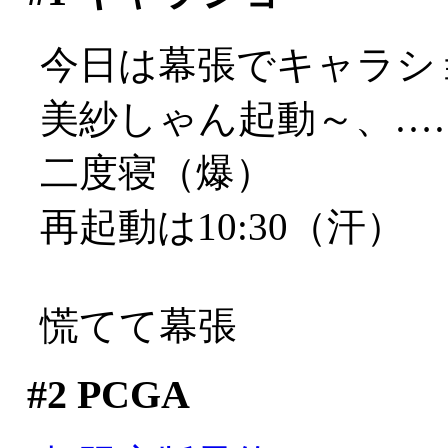
今日は幕張でキャラシ
美紗しゃん起動～、…
二度寝（爆）
再起動は10:30（汗）
慌てて幕張
#2
PCGA