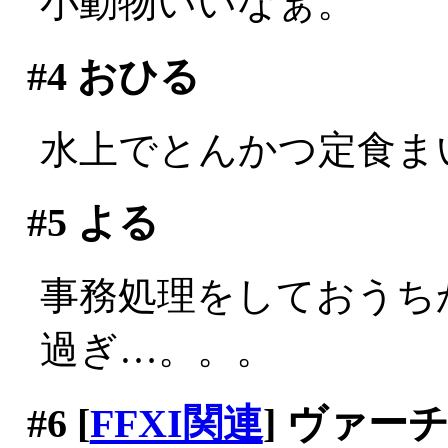
小動物いいなぁ。
#4
おひる
水上でとんかつ定食まいう
#5
よる
事務処理をしておうちか
過ぎ…。。。
#6
[
FFXI関連
] ヴァ