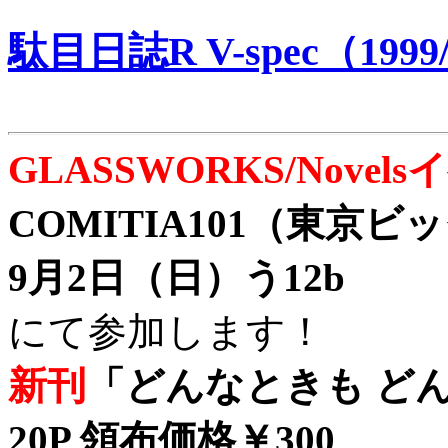
駄目日誌R V-spec（1999/
GLASSWORKS/Nove
COMITIA101（東京
9月2日（日）う12b
にて参加します！
新刊
「どんなときも どん
20P 領布価格￥300