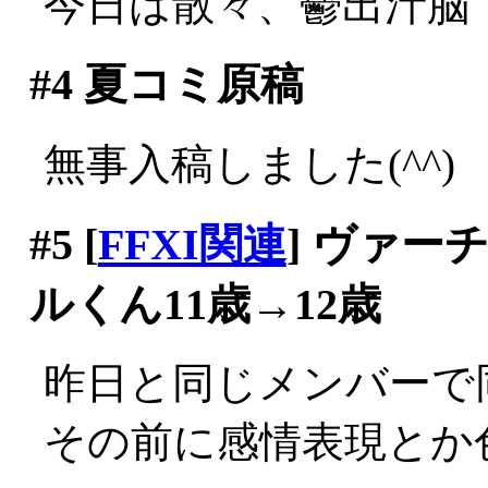
今日は散々、鬱出汁脳
#4
夏コミ原稿
無事入稿しました(^^)
#5
[
FFXI関連
] ヴァ
ルくん11歳→12歳
昨日と同じメンバーで
その前に感情表現とか