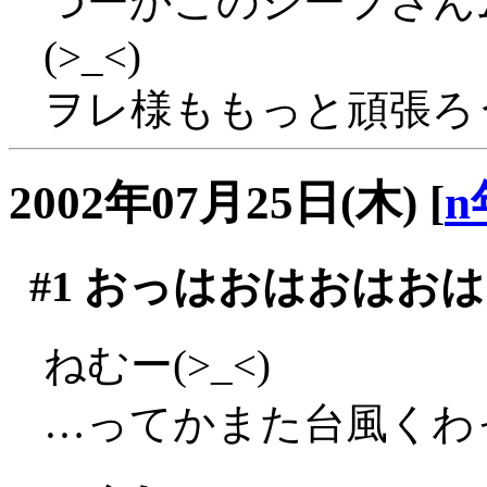
つーかこのシーフさん
(>_<)
ヲレ様ももっと頑張ろ
2002年07月25日(木)
[
n
#1
おっはおはおはおは
ねむー(>_<)
…ってかまた台風くわ