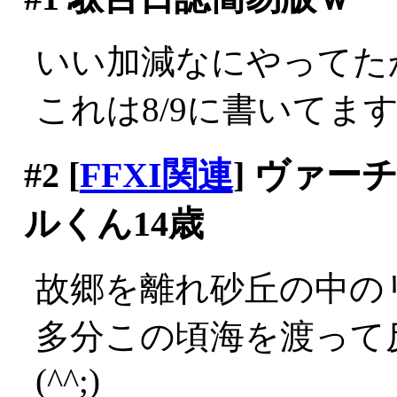
いい加減なにやってた
これは8/9に書いてま
#2
[
FFXI関連
] ヴァ
ルくん14歳
故郷を離れ砂丘の中の
多分この頃海を渡って
(^^;)