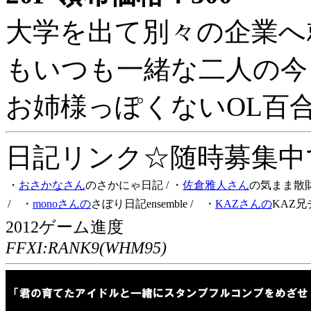
大学を出て別々の企業へ
もいつも一緒な二人の今
お姉様っぽくないOL百
日記リンク☆随時募集中です
・
おさかなさん
のさかにゃ日記
/ ・
佐倉雅人さん
の気まま散
/ ・
monoさんの
さぼり日記ensemble
/ ・
KAZさんの
KAZ兄
2012ゲーム進度
FFXI:RANK9(WHM95)