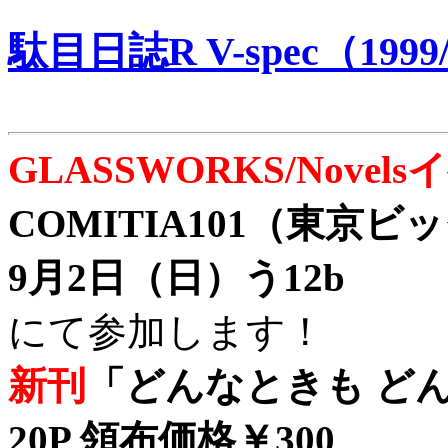
駄目日誌R V-spec（1999/
GLASSWORKS/Nove
COMITIA101（東京
9月2日（日）う12b
にて参加します！
新刊
「どんなときも どん
20P 領布価格￥300