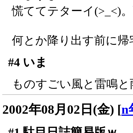
慌ててテターイ(>_<
何とか降り出す前に帰
#4
いま
ものすごい風と雷鳴と雨で
2002年08月02日(金)
[
n
#1
駄目日誌簡易版ｗ