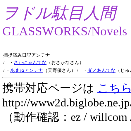
ヲドル駄目人間
GLASSWORKS/Novels
捕捉済み日記アンテナ
/ ・
さかにゃんてな
（おさかなさん）
/ ・
あまねアンテナ
（天野優さん）
/ ・
ダメあんてな
（じゅ
携帯対応ページは
こち
http://www2d.biglobe.ne.jp
（動作確認：ez / willcom 