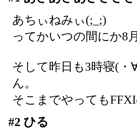
あちぃねみぃ(;_;)
ってかいつの間にか8
そして昨日も3時寝(・
ん。
そこまでやってもFFX
#2
ひる