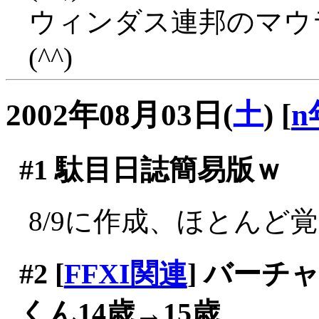
ウィンダス連邦のマウ
(^^)
2002年08月03日(
土
)
[
n
#1
駄目日誌簡易版ｗ
8/9に作成、ほとんど
#2
[
FFXI関連
] バー
くん14歳→15歳