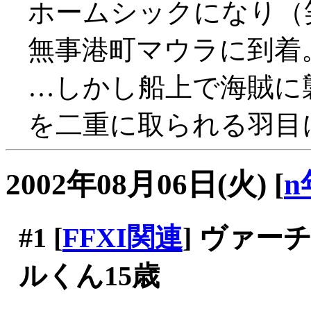
ホームシックになり（
無事港町マウラに到着
…しかし船上で海賊に襲
を二重に取られる羽目
2002年08月06日(火)
[
n
#1
[
FFXI関連
] ヴァ
ルくん15歳