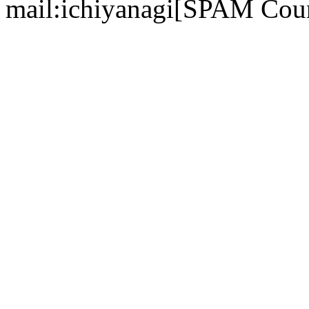
mail:ichiyanagi[SPAM Cou