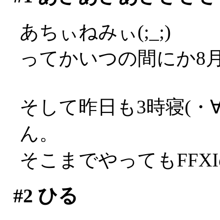
あちぃねみぃ(;_;)
ってかいつの間にか8
そして昨日も3時寝(・
ん。
そこまでやってもFFX
#2
ひる