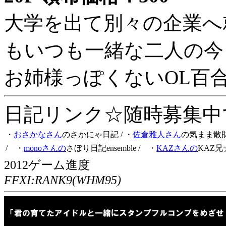
大学を出て別々の企業へ
もいつも一緒な二人の今
お姉様っぽくないOL百
日記リンク☆随時募集中です
・
おさかなさん
のさかにゃ日記
/ ・
佐倉雅人さん
の気まま散
/ ・
monoさんの
さぼり日記ensemble
/ ・
KAZさんの
KAZ兄
2012ゲーム進度
FFXI:RANK9(WHM95)