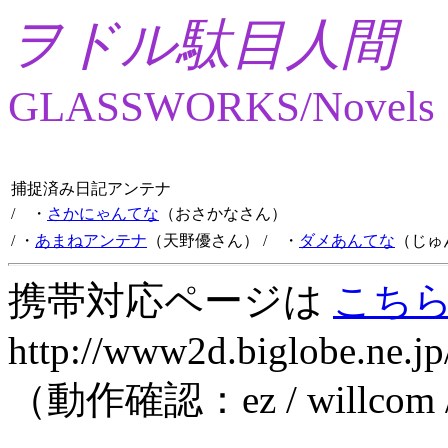
ヲドル駄目人間
GLASSWORKS/Novels
捕捉済み日記アンテナ
/ ・
さかにゃんてな
（おさかなさん）
/ ・
あまねアンテナ
（天野優さん）
/ ・
ダメあんてな
（じゅ
携帯対応ページは
こち
http://www2d.biglobe.ne.jp
（動作確認：ez / willcom 