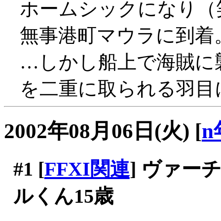
ホームシックになり（
無事港町マウラに到着
…しかし船上で海賊に襲
を二重に取られる羽目
2002年08月06日(火)
[
n
#1
[
FFXI関連
] ヴァ
ルくん15歳