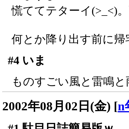
慌ててテターイ(>_<
何とか降り出す前に帰
#4
いま
ものすごい風と雷鳴と雨で
2002年08月02日(金)
[
n
#1
駄目日誌簡易版ｗ