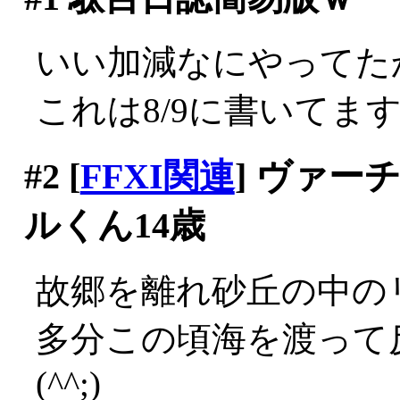
いい加減なにやってた
これは8/9に書いてま
#2
[
FFXI関連
] ヴァ
ルくん14歳
故郷を離れ砂丘の中の
多分この頃海を渡って
(^^;)