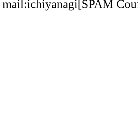
mail:ichiyanagi[SPAM Cou