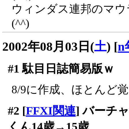
ウィンダス連邦のマウ
(^^)
2002年08月03日(
土
)
[
n
#1
駄目日誌簡易版ｗ
8/9に作成、ほとんど
#2
[
FFXI関連
] バー
くん14歳→15歳