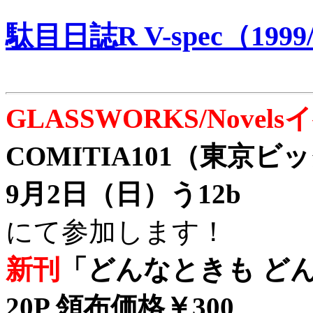
駄目日誌R V-spec（1999/
GLASSWORKS/Nove
COMITIA101（東京
9月2日（日）う12b
にて参加します！
新刊
「どんなときも どん
20P 領布価格￥300