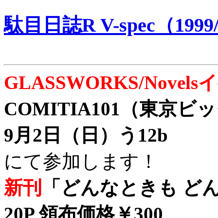
駄目日誌R V-spec（1999/
GLASSWORKS/Nove
COMITIA101（東京
9月2日（日）う12b
にて参加します！
新刊
「どんなときも どん
20P 領布価格￥300