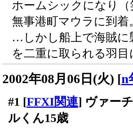
ホームシックになり（
無事港町マウラに到着
…しかし船上で海賊に襲
を二重に取られる羽目
2002年08月06日(火)
[
n
#1
[
FFXI関連
] ヴァ
ルくん15歳