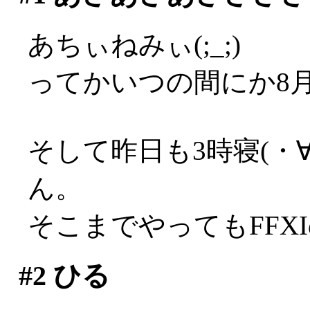
あちぃねみぃ(;_;)
ってかいつの間にか8
そして昨日も3時寝(・
ん。
そこまでやってもFFX
#2
ひる