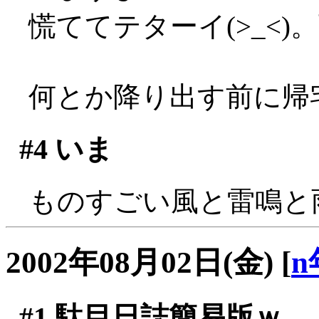
慌ててテターイ(>_<
何とか降り出す前に帰
#4
いま
ものすごい風と雷鳴と雨で
2002年08月02日(金)
[
n
#1
駄目日誌簡易版ｗ