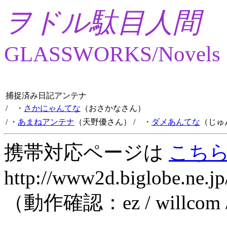
ヲドル駄目人間
GLASSWORKS/Novels
捕捉済み日記アンテナ
/ ・
さかにゃんてな
（おさかなさん）
/ ・
あまねアンテナ
（天野優さん）
/ ・
ダメあんてな
（じゅ
携帯対応ページは
こち
http://www2d.biglobe.ne.jp
（動作確認：ez / willcom 