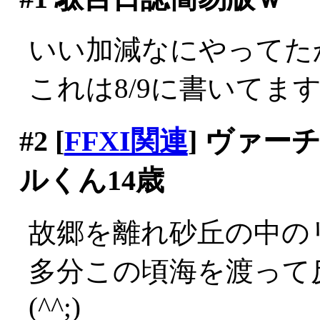
いい加減なにやってた
これは8/9に書いてま
#2
[
FFXI関連
] ヴァ
ルくん14歳
故郷を離れ砂丘の中の
多分この頃海を渡って
(^^;)