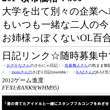
大学を出て別々の企業へ
もいつも一緒な二人の今
お姉様っぽくないOL百
日記リンク☆随時募集中です
・
おさかなさん
のさかにゃ日記
/ ・
佐倉雅人さん
の気まま散
/ ・
monoさんの
さぼり日記ensemble
/ ・
KAZさんの
KAZ兄
2012ゲーム進度
FFXI:RANK9(WHM95)