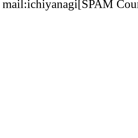
mail:ichiyanagi[SPAM Cou