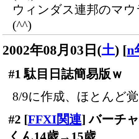
ウィンダス連邦のマウ
(^^)
2002年08月03日(
土
)
[
n
#1
駄目日誌簡易版ｗ
8/9に作成、ほとんど
#2
[
FFXI関連
] バー
くん14歳→15歳