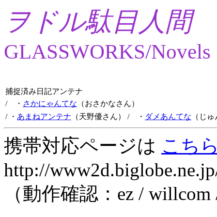
ヲドル駄目人間
GLASSWORKS/Novels
捕捉済み日記アンテナ
/ ・
さかにゃんてな
（おさかなさん）
/ ・
あまねアンテナ
（天野優さん）
/ ・
ダメあんてな
（じゅ
携帯対応ページは
こち
http://www2d.biglobe.ne.jp
（動作確認：ez / willcom 