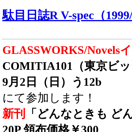
駄目日誌R V-spec（1999/
GLASSWORKS/Nove
COMITIA101（東京
9月2日（日）う12b
にて参加します！
新刊
「どんなときも どん
20P 領布価格￥300