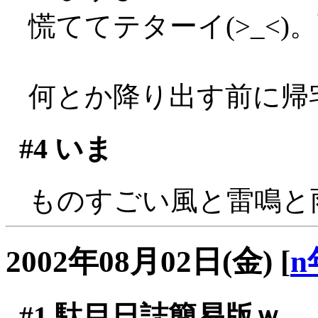
慌ててテターイ(>_<
何とか降り出す前に帰
#4
いま
ものすごい風と雷鳴と雨で
2002年08月02日(金)
[
n
#1
駄目日誌簡易版ｗ