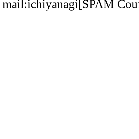
mail:ichiyanagi[SPAM Cou