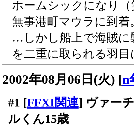
ホームシックになり（
無事港町マウラに到着
…しかし船上で海賊に襲
を二重に取られる羽目
2002年08月06日(火)
[
n
#1
[
FFXI関連
] ヴァ
ルくん15歳