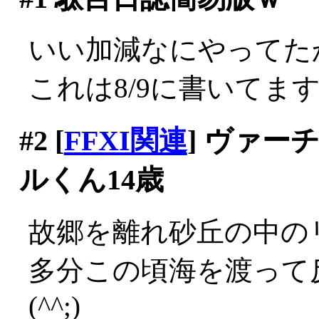
いい加減なにやってた
これは8/9に書いてま
#2
[
FFXI関連
] ヴァ
ルくん14歳
故郷を離れ砂丘の中の
多分この頃海を渡って
(^^;)