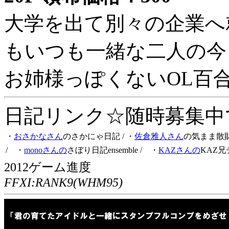
大学を出て別々の企業へ
もいつも一緒な二人の今
お姉様っぽくないOL百
日記リンク☆随時募集中です
・
おさかなさん
のさかにゃ日記
/ ・
佐倉雅人さん
の気まま散
/ ・
monoさんの
さぼり日記ensemble
/ ・
KAZさんの
KAZ兄
2012ゲーム進度
FFXI:RANK9(WHM95)