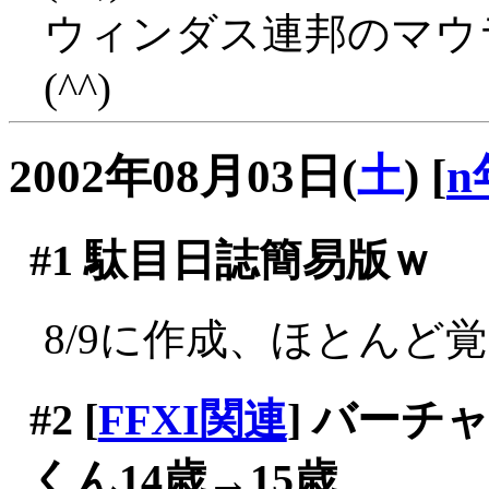
ウィンダス連邦のマウ
(^^)
2002年08月03日(
土
)
[
n
#1
駄目日誌簡易版ｗ
8/9に作成、ほとんど
#2
[
FFXI関連
] バー
くん14歳→15歳