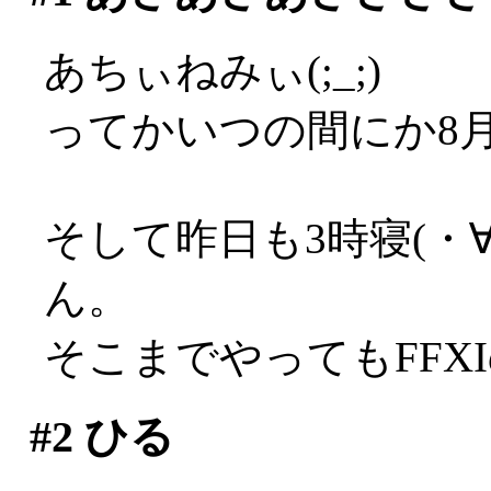
あちぃねみぃ(;_;)
ってかいつの間にか8
そして昨日も3時寝(・
ん。
そこまでやってもFFX
#2
ひる