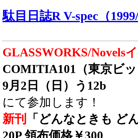
駄目日誌R V-spec（1999/
GLASSWORKS/Nove
COMITIA101（東京
9月2日（日）う12b
にて参加します！
新刊
「どんなときも どん
20P 領布価格￥300