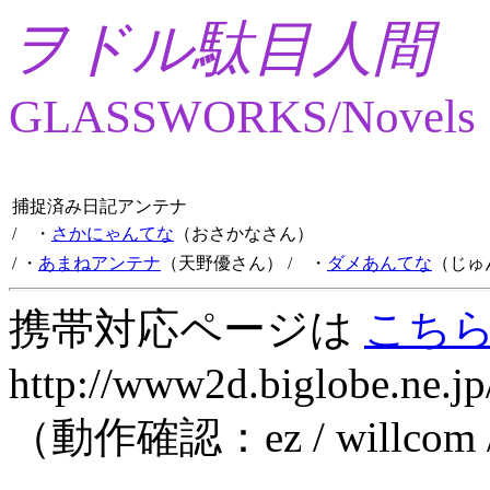
ヲドル駄目人間
GLASSWORKS/Novels
捕捉済み日記アンテナ
/ ・
さかにゃんてな
（おさかなさん）
/ ・
あまねアンテナ
（天野優さん）
/ ・
ダメあんてな
（じゅ
携帯対応ページは
こち
http://www2d.biglobe.ne.jp
（動作確認：ez / willcom 