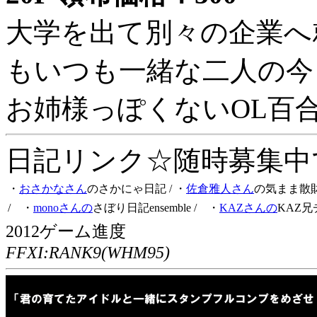
大学を出て別々の企業へ
もいつも一緒な二人の今
お姉様っぽくないOL百
日記リンク☆随時募集中です
・
おさかなさん
のさかにゃ日記
/ ・
佐倉雅人さん
の気まま散
/ ・
monoさんの
さぼり日記ensemble
/ ・
KAZさんの
KAZ兄
2012ゲーム進度
FFXI:RANK9(WHM95)