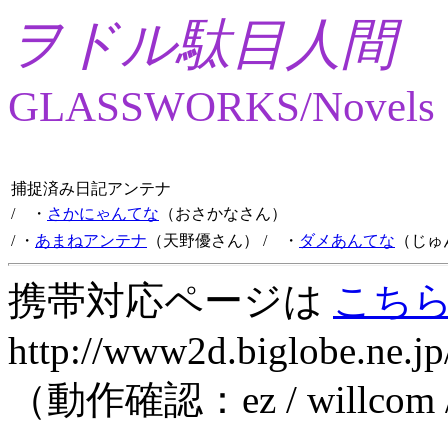
ヲドル駄目人間
GLASSWORKS/Novels
捕捉済み日記アンテナ
/ ・
さかにゃんてな
（おさかなさん）
/ ・
あまねアンテナ
（天野優さん）
/ ・
ダメあんてな
（じゅ
携帯対応ページは
こち
http://www2d.biglobe.ne.jp
（動作確認：ez / willcom 