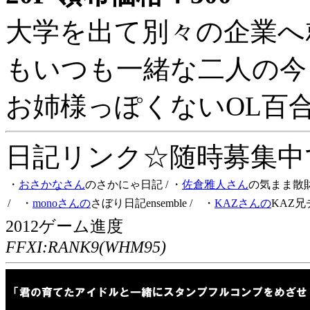
大学を出て別々の企業へ
もいつも一緒な二人の今
お姉様っぽくないOL百
日記リンク☆随時募集中です
・
おさかなさん
のさかにゃ日記
/ ・
佐倉雅人さん
の気まま散
/ ・
monoさんの
さぼり日記ensemble
/ ・
KAZさんの
KAZ兄
2012ゲーム進度
FFXI:RANK9(WHM95)