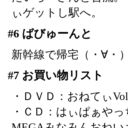
ぃゲットし駅へ。
#6
ばびゅーんと
新幹線で帰宅（・∀・
#7
お買い物リスト
・ＤＶＤ：おねてぃVol5 
・ＣＤ：はぃぱぁやっ
MEGAみなみんおねい