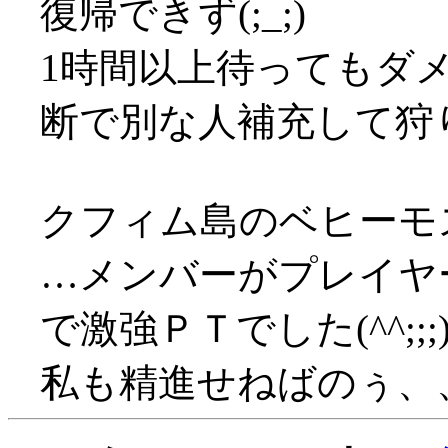
復帰できず(;_;)
1時間以上待ってもダ
断で別な人補充して狩
クフィム島のベヒーモ
…メンバーがプレイヤ
で激強ＰＴでした(^^;;;
私も精進せねばのぅ、