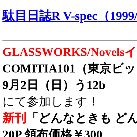
駄目日誌R V-spec（1999/
GLASSWORKS/Nove
COMITIA101（東京
9月2日（日）う12b
にて参加します！
新刊
「どんなときも どん
20P 領布価格￥300