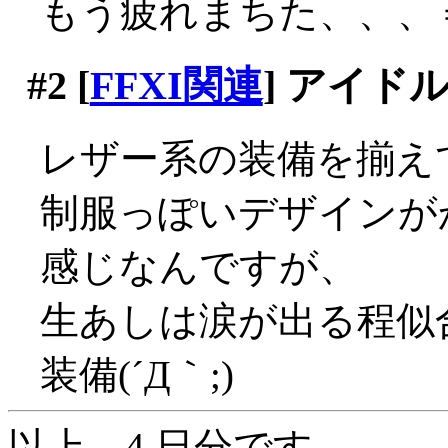
もう疲れまちた、、、
#2
[
FFXI関連
] アイド
レザー系の装備を揃え
制服っぽいデザインが
感じなんですが、
生あしは涙が出る程似
装備(´Д｀;)
以上、4 日分です。