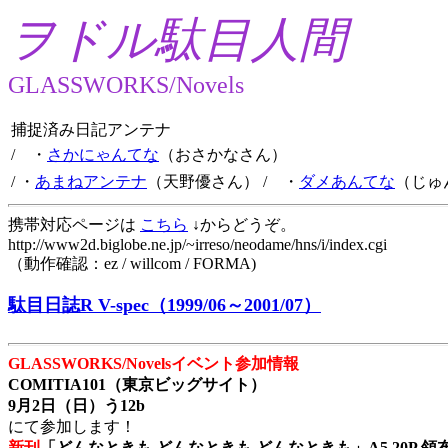
ヲドル駄目人間
GLASSWORKS/Novels
捕捉済み日記アンテナ
/ ・
さかにゃんてな
（おさかなさん）
/ ・
あまねアンテナ
（天野優さん）
/ ・
ダメあんてな
（じゅ
携帯対応ページは
こちら
↓からどうぞ。
http://www2d.biglobe.ne.jp/~irreso/neodame/hns/i/index.cgi
（動作確認：ez / willcom / FORMA)
駄目日誌R V-spec（1999/06～2001/07）
GLASSWORKS/Novelsイベント参加情報
COMITIA101（東京ビッグサイト）
9月2日（日）う12b
にて参加します！
新刊
「どんなときも どんなときも どんなときも」A5 20P 領布