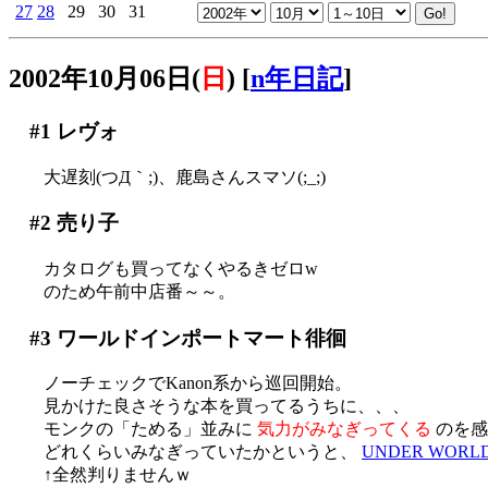
27
28
29
30
31
2002年10月06日(
日
)
[
n年日記
]
#1
レヴォ
大遅刻(つД｀;)、鹿島さんスマソ(;_;)
#2
売り子
カタログも買ってなくやるきゼロw
のため午前中店番～～。
#3
ワールドインポートマート徘徊
ノーチェックでKanon系から巡回開始。
見かけた良さそうな本を買ってるうちに、、、
モンクの「ためる」並みに
気力がみなぎってくる
のを感
どれくらいみなぎっていたかというと、
UNDER WORL
↑全然判りませんｗ