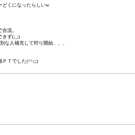
ーどくになったらしいw
で合流。
(;_;)
で別な人補充して狩り開始、、、
した(^^;;;)