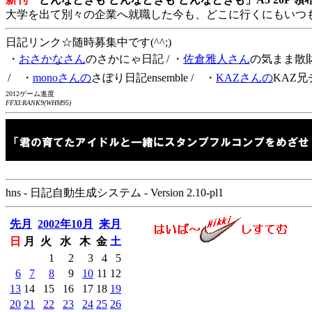
大学を出て別々の企業へ就職した今も、どこに行くにもいつ
日記リンク☆随時募集中です(^^;)
・
おさかなさん
のさかにゃ日記
/ ・
佐倉雅人さん
の気まま散
/ ・
monoさんの
さぼり日記ensemble
/ ・
KAZさんの
KAZ兄
2012ゲーム進度
FFXI:RANK9(WHM95)
hns - 日記自動生成システム - Version 2.10-pl1
先月
2002年10月
来月
日
月
火
水
木
金
土
1
2
3
4
5
6
7
8
9
10
11
12
13
14
15
16
17
18
19
20
21
22
23
24
25
26