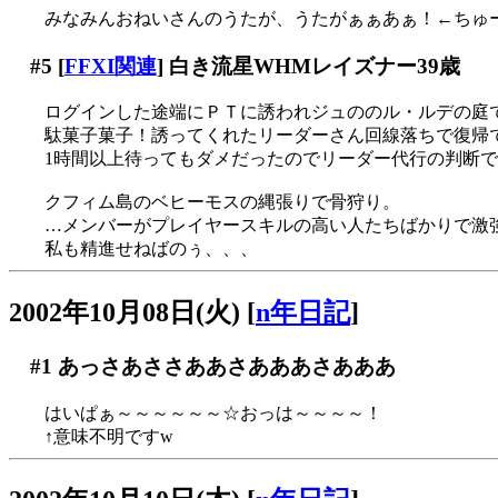
みなみんおねいさんのうたが、うたがぁぁあぁ！←ちゅ
#5
[
FFXI関連
] 白き流星WHMレイズナー39歳
ログインした途端にＰＴに誘われジュののル・ルデの庭
駄菓子菓子！誘ってくれたリーダーさん回線落ちで復帰できず
1時間以上待ってもダメだったのでリーダー代行の判断
クフィム島のベヒーモスの縄張りで骨狩り。
…メンバーがプレイヤースキルの高い人たちばかりで激強ＰＴで
私も精進せねばのぅ、、、
2002年10月08日(火)
[
n年日記
]
#1
あっさあささああさあああさあああ
はいぱぁ～～～～～～☆おっは～～～～！
↑意味不明ですw