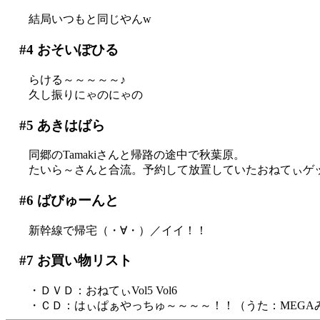
結局いつもと同じやんw
#4
おそいぽひる
らける～～～～～♪
久し振りにゃのにゃの
#5
あきはばら
同郷のTamakiさんと帰路の途中で秋葉原。
たいら～さんと合流。予約して放置していたおねてぃゲ
#6
ばびゅーんと
新幹線で帰宅（・∀・）／イイ！！
#7
お買い物リスト
・ＤＶＤ：おねてぃVol5 Vol6
・ＣＤ：はぃぱぁやっちゅ～～～～！！（うた：MEGA