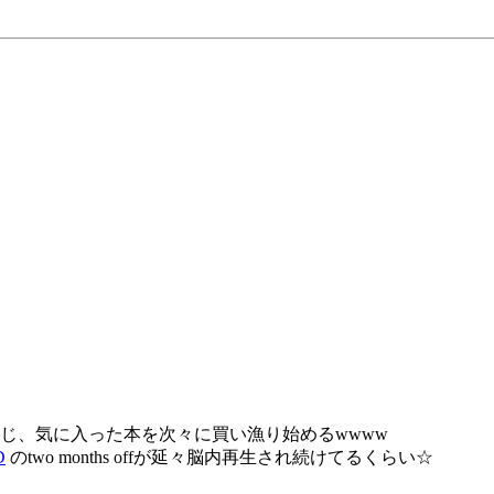
じ、気に入った本を次々に買い漁り始めるwwww
D
のtwo months offが延々脳内再生され続けてるくらい☆