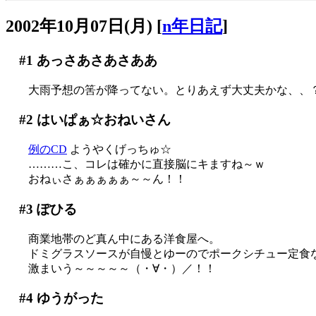
2002年10月07日(月)
[
n年日記
]
#1
あっさあさあさああ
大雨予想の筈が降ってない。とりあえず大丈夫かな、、
#2
はいぱぁ☆おねいさん
例のCD
ようやくげっちゅ☆
………こ、コレは確かに直接脳にキますね～ｗ
おねぃさぁぁぁぁぁ～～ん！！
#3
ぽひる
商業地帯のど真ん中にある洋食屋へ。
ドミグラスソースが自慢とゆーのでポークシチュー定食
激まいう～～～～～（・∀・）／！！
#4
ゆうがった