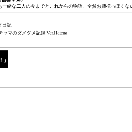
も一緒な二人の今までとこれからの物語。全然お姉様っぽくない
財日記
チャマのダメダメ記録 Ver.Hatena