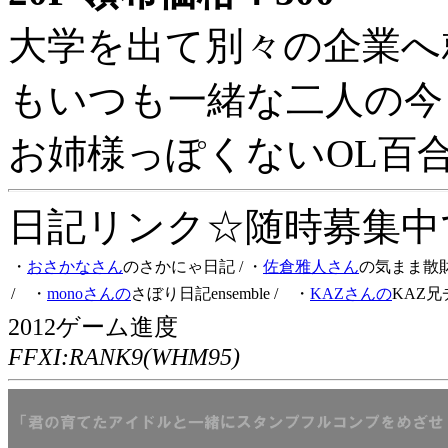
大学を出て別々の企業へ
もいつも一緒な二人の今
お姉様っぽくないOL百
日記リンク☆随時募集中です
・
おさかなさん
のさかにゃ日記
/ ・
佐倉雅人さん
の気まま散
/ ・
monoさんの
さぼり日記ensemble
/ ・
KAZさんの
KAZ兄
2012ゲーム進度
FFXI:RANK9(WHM95)