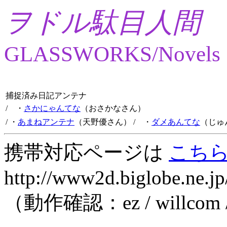
ヲドル駄目人間
GLASSWORKS/Novels
捕捉済み日記アンテナ
/ ・
さかにゃんてな
（おさかなさん）
/ ・
あまねアンテナ
（天野優さん）
/ ・
ダメあんてな
（じゅ
携帯対応ページは
こち
http://www2d.biglobe.ne.jp
（動作確認：ez / willcom 