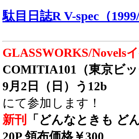
駄目日誌R V-spec（1999/
GLASSWORKS/Nove
COMITIA101（東京
9月2日（日）う12b
にて参加します！
新刊
「どんなときも どん
20P 領布価格￥300