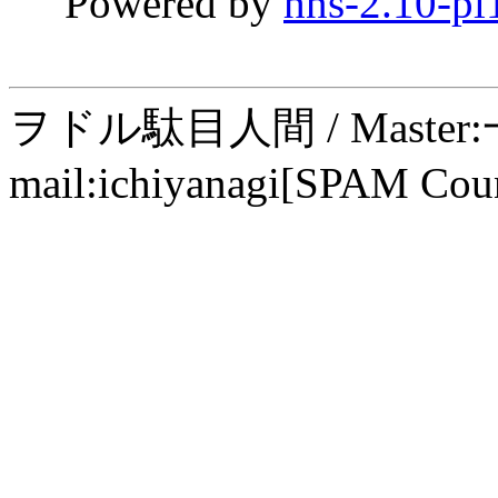
Powered by
hns-2.10-pl
ヲドル駄目人間 / Maste
mail:ichiyanagi[SPAM Cou