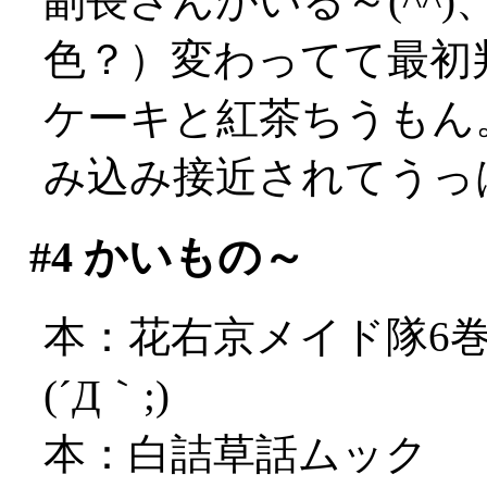
副長さんがいる～(^^
色？）変わってて最初
ケーキと紅茶ちうもん
み込み接近されてうっは
#4
かいもの～
本：花右京メイド隊6
(´Д｀;)
本：白詰草話ムック