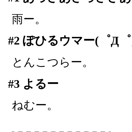
雨ー。
#2
ぽひるウマー(゜Д゜;
とんこつらー。
#3
よるー
ねむー。