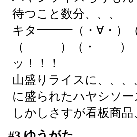
待つこと数分、、、
キタ━━━（・∀・）
（ ）（・ ）（∀
ッ！！！
山盛りライスに、、、
に盛られたハヤシソースが
しかしさすが看板商品
#3
ゆうがた