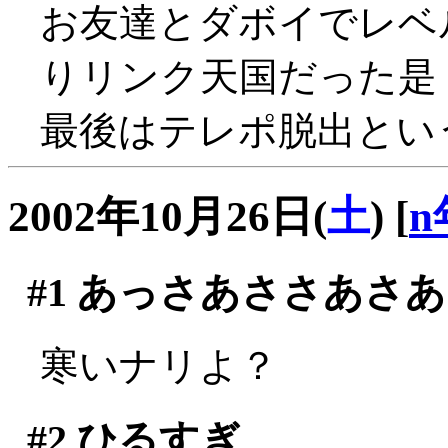
お友達とダボイでレベ
りリンク天国だった是！(
最後はテレポ脱出とい
2002年10月26日(
土
)
[
n
#1
あっさあささあさあ
寒いナリよ？
#2
ひるすぎ