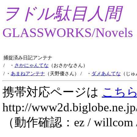
ヲドル駄目人間
GLASSWORKS/Novels
捕捉済み日記アンテナ
/ ・
さかにゃんてな
（おさかなさん）
/ ・
あまねアンテナ
（天野優さん）
/ ・
ダメあんてな
（じゅ
携帯対応ページは
こち
http://www2d.biglobe.ne.jp
（動作確認：ez / willcom 