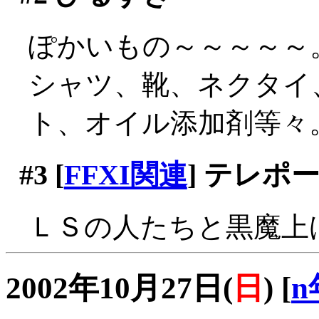
ぽかいもの～～～～～
シャツ、靴、ネクタイ
ト、オイル添加剤等々
#3
[
FFXI関連
] テレポ
ＬＳの人たちと黒魔上げ
2002年10月27日(
日
)
[
n