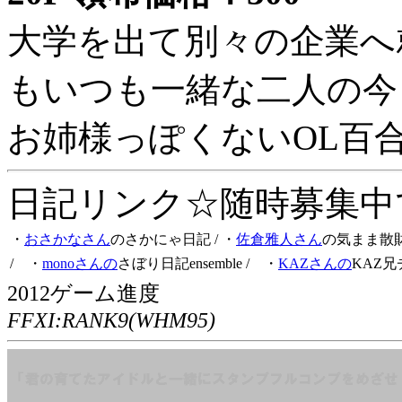
大学を出て別々の企業へ
もいつも一緒な二人の今
お姉様っぽくないOL百
日記リンク☆随時募集中です
・
おさかなさん
のさかにゃ日記
/ ・
佐倉雅人さん
の気まま散
/ ・
monoさんの
さぼり日記ensemble
/ ・
KAZさんの
KAZ兄
2012ゲーム進度
FFXI:RANK9(WHM95)