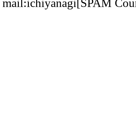
mail:ichiyanagi[SPAM Cou