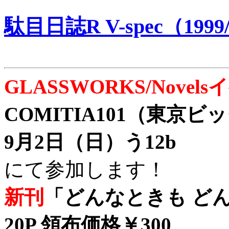
駄目日誌R V-spec（1999/
GLASSWORKS/Nove
COMITIA101（東京
9月2日（日）う12b
にて参加します！
新刊
「どんなときも どん
20P 領布価格￥300