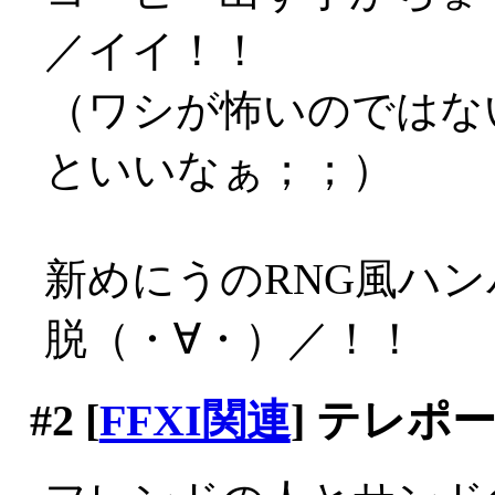
／イイ！！
（ワシが怖いのではな
といいなぁ；；）
新めにうのRNG風ハ
脱（・∀・）／！！
#2
[
FFXI関連
] テレポ