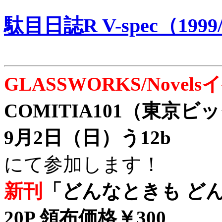
駄目日誌R V-spec（1999/
GLASSWORKS/Nove
COMITIA101（東京
9月2日（日）う12b
にて参加します！
新刊
「どんなときも どん
20P 領布価格￥300