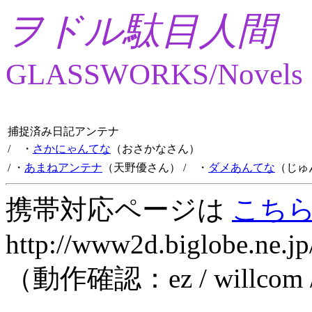
ヲドル駄目人間
GLASSWORKS/Novels
捕捉済み日記アンテナ
/ ・
さかにゃんてな
（おさかなさん）
/ ・
あまねアンテナ
（天野優さん）
/ ・
ダメあんてな
（じゅ
携帯対応ページは
こち
http://www2d.biglobe.ne.jp
（動作確認：ez / willcom 