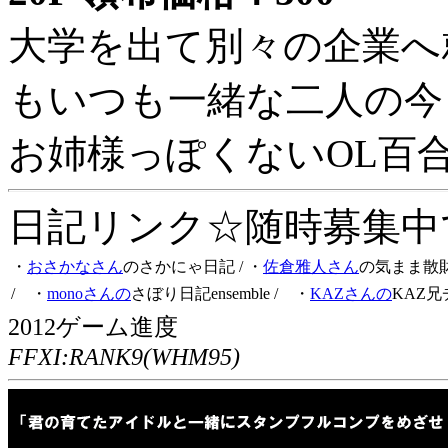
大学を出て別々の企業へ
もいつも一緒な二人の今
お姉様っぽくないOL百
日記リンク☆随時募集中です
・
おさかなさん
のさかにゃ日記
/ ・
佐倉雅人さん
の気まま散
/ ・
monoさんの
さぼり日記ensemble
/ ・
KAZさんの
KAZ兄
2012ゲーム進度
FFXI:RANK9(WHM95)