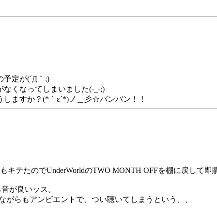
が(´Д｀;)
なってしまいました(-_-;)
ますか？(*｀ε´*)ノ＿彡☆バンバン！！
テたのでUnderWorldのTWO MONTH OFFを棚に戻して即購入
ろ音が良いッス。
しいながらもアンビエントで、つい聴いてしまうという、、