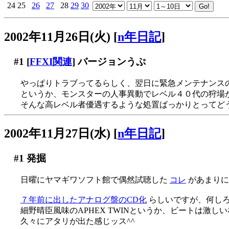
24
25
26
27
28
29
30
2002年11月26日(火)
[
n年日記
]
#1
[
FFXI関連
] バージョンうぷ
やっぱりトラブってるらしく、翌日に緊急メンテナンスの予定
というか、モンスターの人事異動でレベル４０代の狩場がなく
そんな高レベル者優遇するような処置ばっかりとってどうし
2002年11月27日(水)
[
n年日記
]
#1
発掘
日曜にヤマギワソフト館で偶然試聴した
コレ
があまりにもキ
７年前に出したアナログ盤のCD化
らしいですが、何し
細野晴臣風味のAPHEX TWINというか、ビートは激
久々にアタリが出た感じッス^^