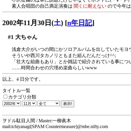
素人合唱団の自己満足演奏は
聞くに耐えない
ので今年は
2002年11月30日(
土
)
[
n年日記
]
#1
大ちゃん
浅倉大介がいつの間にかソロアルバムを出していたモヨ
そういや西川タカノリともまた組んだんだっけ^^;
「壮大な組曲もあり」とか雑誌で紹介されている事につ
……時間合わせの穴埋め楽曲らしいwww
以上、4 日分です。
タイトル一覧
カテゴリ分類
ヲドル駄目人間 / Master:一柳眞木
mail:ichiyanagi[SPAM Countermeasure]@mbe.nifty.com