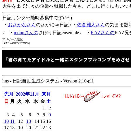
大学を出て別々の企業へ就職した今も、どこに行くにもいつ
日記リンク☆随時募集中です(^^;)
・
おさかなさん
のさかにゃ日記
/ ・
佐倉雅人さん
の気まま散
/ ・
monoさんの
さぼり日記ensemble
/ ・
KAZさんの
KAZ兄
2012ゲーム進度
FFXI:RANK9(WHM95)
hns - 日記自動生成システム - Version 2.10-pl1
先月
2002年11月
来月
日
月
火
水
木
金
土
1
2
3
4
5
6
7
8
9
10
11
12
13
14
15
16
17
18
19
20
21
22
23