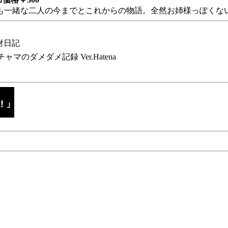
も一緒な二人の今までとこれからの物語。全然お姉様っぽくない
財日記
チャマのダメダメ記録 Ver.Hatena