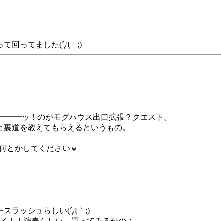
回ってました(´Д｀;)
━━━━ッ！のがモグハウス出口拡張？クエスト。
と裏道を教えてもらえるというもの。
何とかしてくださいｗ
ラッシュらしい(´Д｀;)
/イイ！！演奏らしい、買ってみるかのぅ。