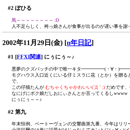
#2
ぽひる
馬～～～～～～～～ :D
人不足らしく、袴っ娘さんが食事が出るのが遅い事を謝って
2002年11月29日(金)
[
n年日記
]
#1
[
FFXI関連
] にぅにぅ～♪
悪夢のクズパッチの中で唯一キタ━━━━━(・∀・)━
モグハウス入口近くにいる仔ミスラに花（とか）を贈る
で、
この仔猫たんが
むちゃくちゃかわいい(´Д｀;)
だめです、
なにげにボク娘だしおにぃさんとか言ってくるしwwww
にぅにぅ～～♪
#2
第九
年末恒例、ベートーヴェンの交響曲第九番、今年はリリース
小沢征爾のは単に話題だけじゃなくてホントに(・∀・)