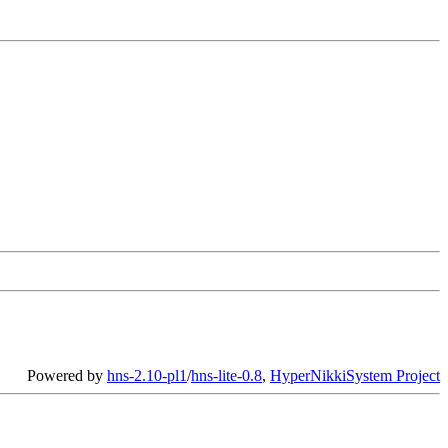
Powered by
hns-2.10-pl1
/
hns-lite-0.8
,
HyperNikkiSystem Project