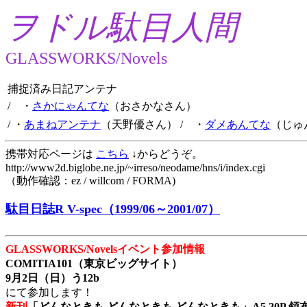
ヲドル駄目人間
GLASSWORKS/Novels
捕捉済み日記アンテナ
/ ・
さかにゃんてな
（おさかなさん）
/ ・
あまねアンテナ
（天野優さん）
/ ・
ダメあんてな
（じゅ
携帯対応ページは
こちら
↓からどうぞ。
http://www2d.biglobe.ne.jp/~irreso/neodame/hns/i/index.cgi
（動作確認：ez / willcom / FORMA)
駄目日誌R V-spec（1999/06～2001/07）
GLASSWORKS/Novelsイベント参加情報
COMITIA101（東京ビッグサイト）
9月2日（日）う12b
にて参加します！
新刊
「どんなときも どんなときも どんなときも」A5 20P 領布