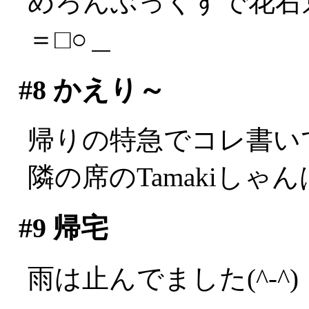
めろんぶっくすで花右
＝□○＿
#8
かえり～
帰りの特急でコレ書い
隣の席のTamakiしゃんは
#9
帰宅
雨は止んでました(^-^)