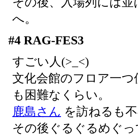
その後、入場列には並ば
へ。
#4
RAG-FES3
すごい人(>_<)
文化会館のフロア一つ
も困難なくらい。
鹿島さん
を訪ねるも不
その後ぐるぐるめぐっ