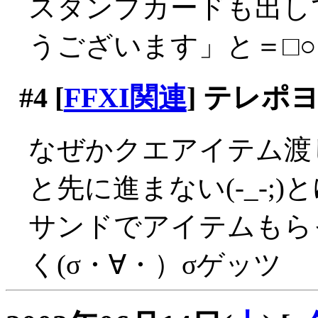
スタンプカードも出し
うございます」と＝□○
#4
[
FFXI関連
] テレ
なぜかクエアイテム渡
と先に進まない(-_-;
サンドでアイテムもら
く(σ・∀・）σゲッツ