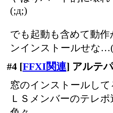
(;д;)
でも起動も含めて動作
ンインストールせな…(;д
#4
[
FFXI関連
] アルテ
窓のインストールして
ＬＳメンバーのテレポ
色々。