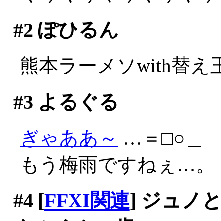
#2
ぽひるん
熊本ラーメソwith替え
#3
よるぐる
ぎゃああ～
…＝□○＿
もう梅雨ですねぇ…。
#4
[
FFXI関連
] ジュ