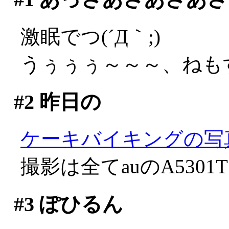
激眠でつ(´Д｀;)
うぅぅぅ～～～、ねも
#2
昨日の
ケーキバイキングの写
撮影は全てauのA5301
#3
ぽひるん