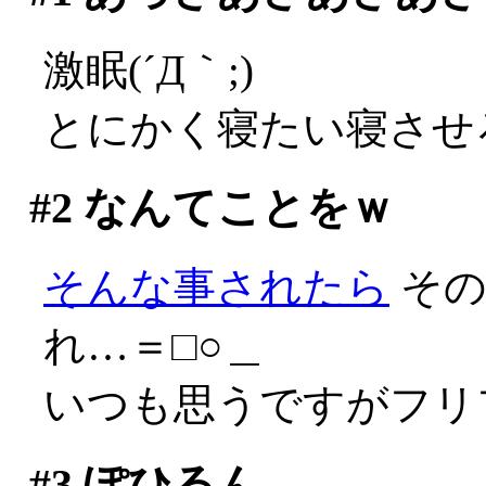
激眠(´Д｀;)
とにかく寝たい寝させ
#2
なんてことをｗ
そんな事されたら
その
れ…＝□○＿
いつも思うですがフリフ
#3
ぽひるん