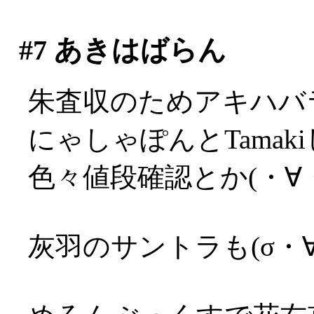
#7
あきはばらん
朱査収のためアキハバ
にゃしゃぽんとTama
色々値段確認とか(・∀
灰羽のサントラも(σ・