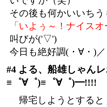
いですか（笑）
その後も何かいいちう
「いよぅ～！ナイスオ
叫びが('▽')
今日も絶好調(・∀・)／
#4
よる、船雄しゃんレポ
≡゜∀゜)≡゜∀゜)━!!!!
帰宅しようとすると