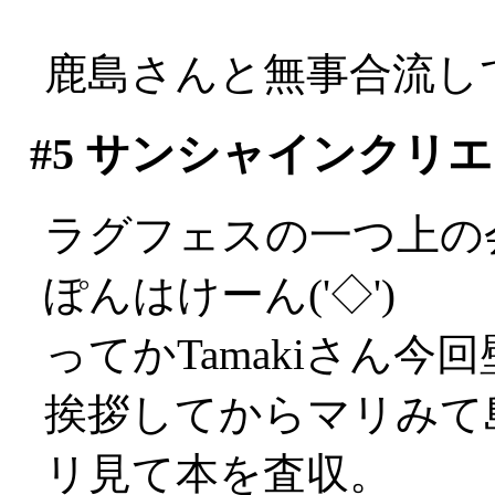
鹿島さんと無事合流し
#5
サンシャインクリエ
ラグフェスの一つ上の会
ぽんはけーん('◇')ゞ
ってかTamakiさん今回壁
挨拶してからマリみて
リ見て本を査収。