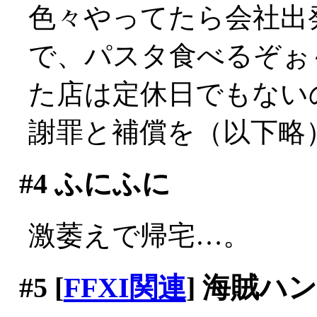
色々やってたら会社出発
で、パスタ食べるぞぉ
た店は定休日でもないのに
謝罪と補償を（以下略
#4
ふにふに
激萎えで帰宅…。
#5
[
FFXI関連
] 海賊ハ