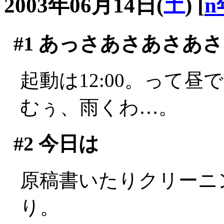
2003年06月14日(
土
)
[
n
#1
あっさあさあさあさ
起動は12:00。って昼です
むぅ、雨くわ…。
#2
今日は
原稿書いたりクリーニ
り。