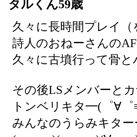
タルくん59歳
久々に長時間プレイ（
詩人のおねーさんのA
久々に古墳行って骨とバ
その後LSメンバーと
トンベリキタ━(゜∀゜≡(
みんなのうらみキターー(