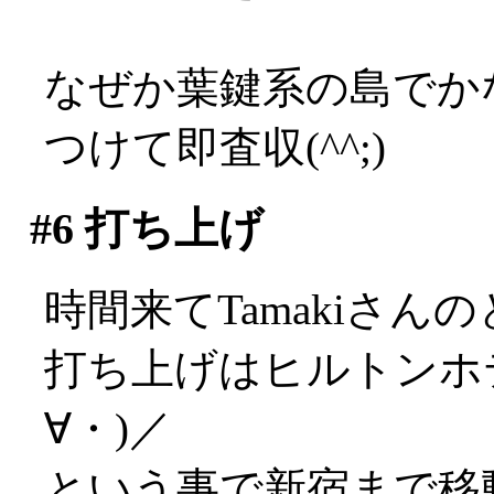
なぜか葉鍵系の島でかな
つけて即査収(^^;)
#6
打ち上げ
時間来てTamakiさん
打ち上げはヒルトンホ
∀・)／
という事で新宿まで移