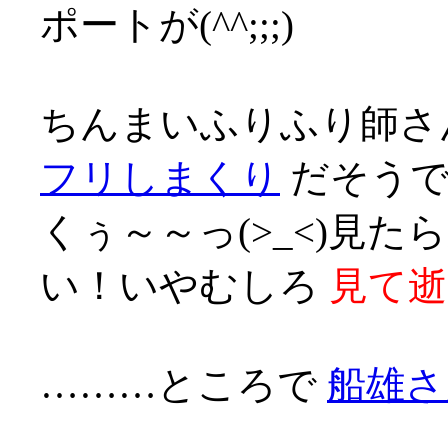
ポートが(^^;;;)
ちんまいふりふり師
フリしまくり
だそうで
くぅ～～っ(>_<)見
い！いやむしろ
見て逝
………ところで
船雄さ