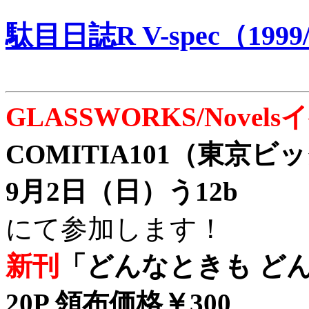
駄目日誌R V-spec（1999/
GLASSWORKS/Nove
COMITIA101（東京
9月2日（日）う12b
にて参加します！
新刊
「どんなときも どん
20P 領布価格￥300