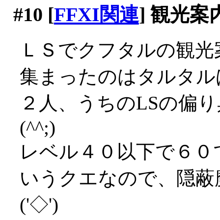
#10
[
FFXI関連
] 観光
ＬＳでクフタルの観光
集まったのはタルタル
２人、うちのLSの偏
(^^;)
レベル４０以下で６０
いうクエなので、隠蔽
('◇')ゞ