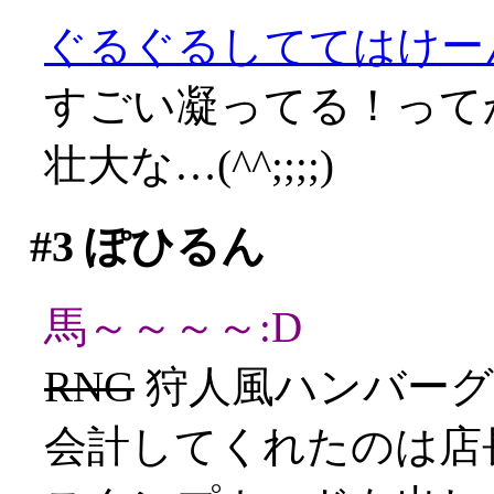
ぐるぐるしててはけーん(
すごい凝ってる！って
壮大な…(^^;;;;)
#3
ぽひるん
馬～～～～:D
RNG
狩人風ハンバーグ(
会計してくれたのは店