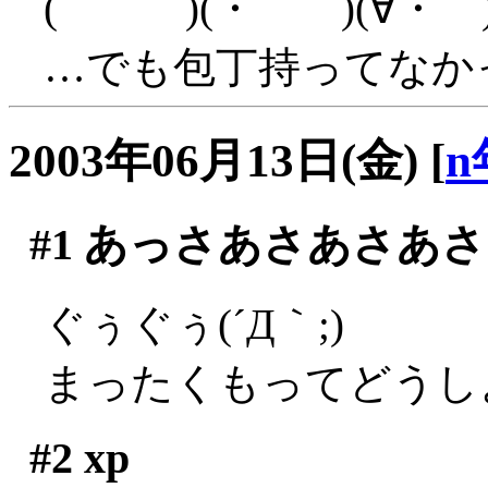
( )(・ )(∀・ )
…でも包丁持ってなか
2003年06月13日(金)
[
n
#1
あっさあさあさあさ
ぐぅぐぅ(´Д｀;)
まったくもってどうしよ
#2
xp