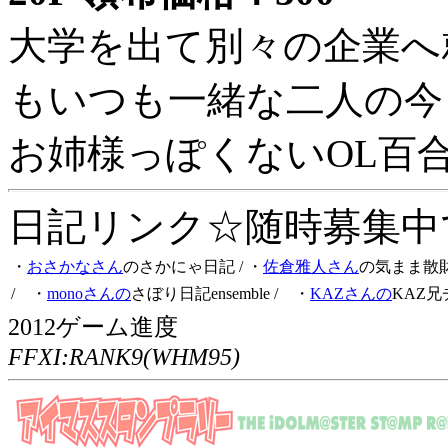
大学を出て別々の企業へ
もいつも一緒な二人の今
お姉様っぽくないOL百
日記リンク☆随時募集中です
・
おさかなさん
のさかにゃ日記
/ ・
佐倉雅人さん
の気まま散
/ ・
monoさんの
さぼり日記ensemble
/ ・
KAZさんの
KAZ兄
2012ゲーム進度
FFXI:RANK9(WHM95)