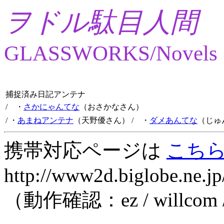
ヲドル駄目人間
GLASSWORKS/Novels
捕捉済み日記アンテナ
/ ・
さかにゃんてな
（おさかなさん）
/ ・
あまねアンテナ
（天野優さん）
/ ・
ダメあんてな
（じゅ
携帯対応ページは
こち
http://www2d.biglobe.ne.jp
（動作確認：ez / willcom 