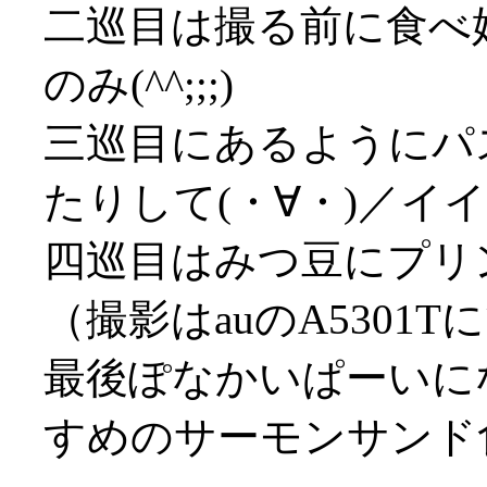
二巡目は撮る前に食べ
のみ(^^;;;)
三巡目にあるようにパ
たりして(・∀・)／イイ
四巡目はみつ豆にプリ
（撮影はauのA5301T
最後ぽなかいぱーいにな
すめのサーモンサンド