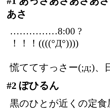
#1
あっさあさあさあさ
あさ
……………8:00 ?
！！！((((°Д°))))
慌ててすっさー(;д;)、
#2
ぽひるん
黒のひとが近くの定食