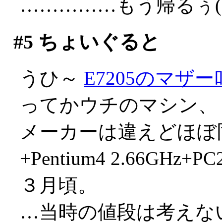
……………もう帰るぅ(;д
#5
ちょいぐると
うひ～
E7205のマザ
ってかウチのマシン、
メーカーは違えどほぼ同
+Pentium4 2.66GHz
３月頃。
…当時の値段は考えない