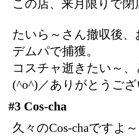
この店、来月限りで閉
たいら～さん撤収後、
デムパで捕獲。
コスチャ逝きたい～、
(^o^)／ありがとうご
#3
Cos-cha
久々のCos-chaで