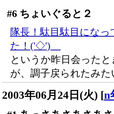
#6
ちょいぐると２
隊長！駄目駄目になっ
た！('◇')ゞ
というか昨日会ったと
が、調子戻られたみたいで
2003年06月24日(火)
[
n