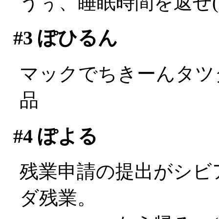
うぅ、睡眠時間を返せ(;д
#3
ぽひるん
マックでちきーんタツタ
品
#4
ぽよる
残業申請の提出がシビ
ダ残業。