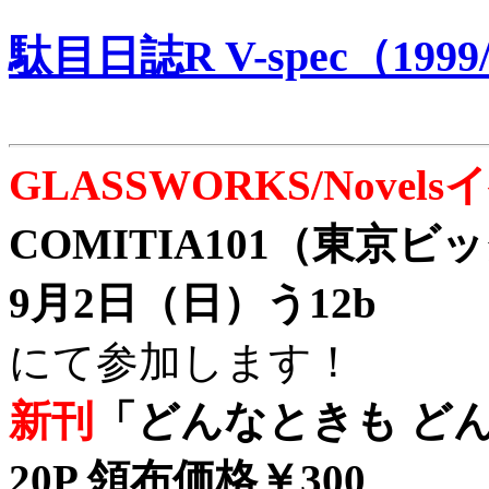
駄目日誌R V-spec（1999/
GLASSWORKS/Nove
COMITIA101（東京
9月2日（日）う12b
にて参加します！
新刊
「どんなときも どん
20P 領布価格￥300