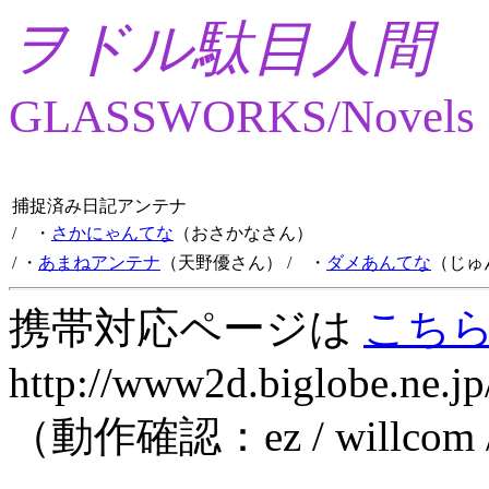
ヲドル駄目人間
GLASSWORKS/Novels
捕捉済み日記アンテナ
/ ・
さかにゃんてな
（おさかなさん）
/ ・
あまねアンテナ
（天野優さん）
/ ・
ダメあんてな
（じゅ
携帯対応ページは
こち
http://www2d.biglobe.ne.jp
（動作確認：ez / willcom 