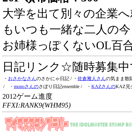
大学を出て別々の企業へ
もいつも一緒な二人の今
お姉様っぽくないOL百
日記リンク☆随時募集中です
・
おさかなさん
のさかにゃ日記
/ ・
佐倉雅人さん
の気まま散
/ ・
monoさんの
さぼり日記ensemble
/ ・
KAZさんの
KAZ兄
2012ゲーム進度
FFXI:RANK9(WHM95)