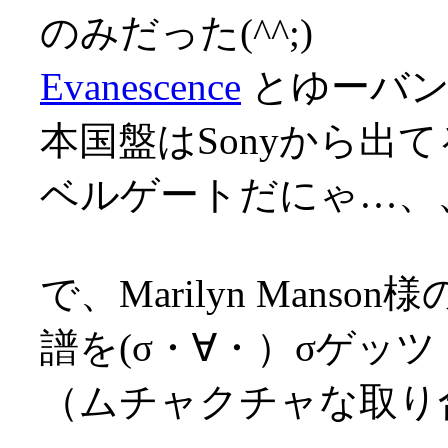
のみだった(^^;)
Evanescence
とゆーバンド
本国盤はSonyから出
ベルゲートだにゃ…、、
で、Marilyn Man
譜を(σ・∀・）σゲッツ
（ムチャクチャな取り