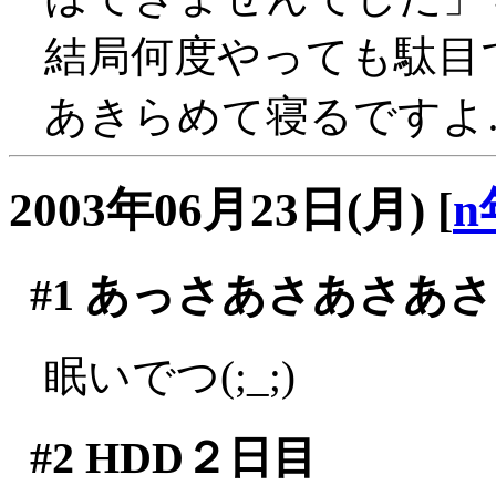
結局何度やっても駄目で
あきらめて寝るですよ
2003年06月23日(月)
[
n
#1
あっさあさあさあさ
眠いでつ(;_;)
#2
HDD２日目