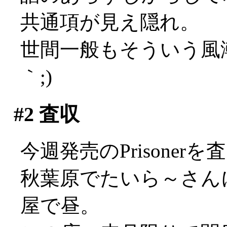
共通項が見え隠れ。
世間一般もそういう風潮
｀;)
#2
査収
今週発売のPrisone
秋葉原でたいら～さん
屋で昼。