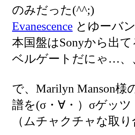
のみだった(^^;)
Evanescence
とゆーバンド
本国盤はSonyから出
ベルゲートだにゃ…、、
で、Marilyn Man
譜を(σ・∀・）σゲッツ
（ムチャクチャな取り