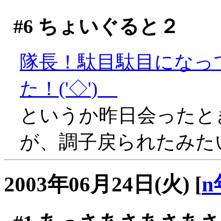
#6
ちょいぐると２
隊長！駄目駄目になっ
た！('◇')ゞ
というか昨日会ったと
が、調子戻られたみたいで
2003年06月24日(火)
[
n