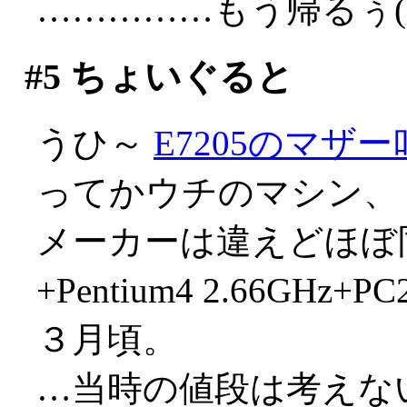
……………もう帰るぅ(;д
#5
ちょいぐると
うひ～
E7205のマザ
ってかウチのマシン、
メーカーは違えどほぼ同
+Pentium4 2.66GHz
３月頃。
…当時の値段は考えない