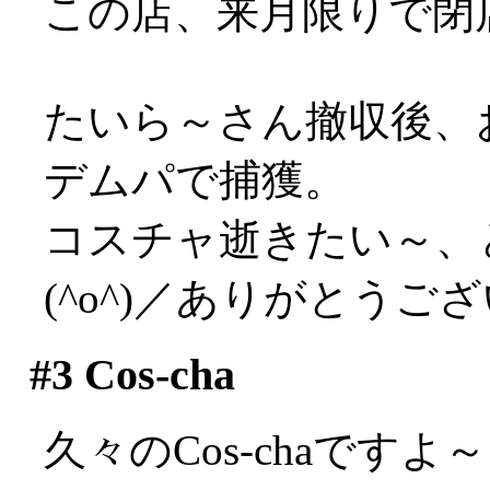
この店、来月限りで閉
たいら～さん撤収後、
デムパで捕獲。
コスチャ逝きたい～、
(^o^)／ありがとうご
#3
Cos-cha
久々のCos-chaで