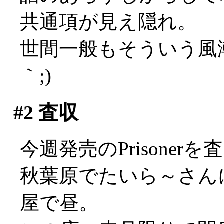
共通項が見え隠れ。
世間一般もそういう風潮
｀;)
#2
査収
今週発売のPrisone
秋葉原でたいら～さん
屋で昼。