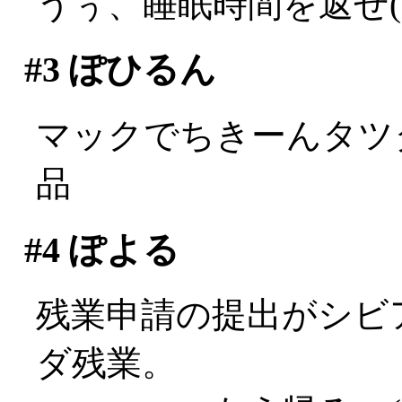
うぅ、睡眠時間を返せ(;д
#3
ぽひるん
マックでちきーんタツタ
品
#4
ぽよる
残業申請の提出がシビ
ダ残業。