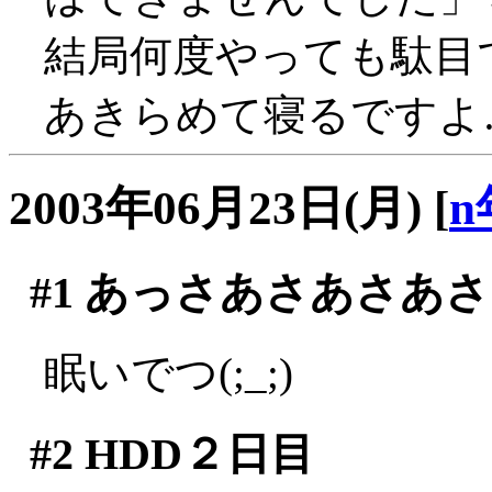
結局何度やっても駄目で
あきらめて寝るですよ
2003年06月23日(月)
[
n
#1
あっさあさあさあさ
眠いでつ(;_;)
#2
HDD２日目