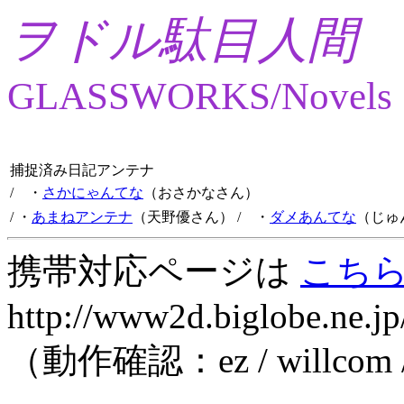
ヲドル駄目人間
GLASSWORKS/Novels
捕捉済み日記アンテナ
/ ・
さかにゃんてな
（おさかなさん）
/ ・
あまねアンテナ
（天野優さん）
/ ・
ダメあんてな
（じゅ
携帯対応ページは
こち
http://www2d.biglobe.ne.jp
（動作確認：ez / willcom 