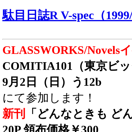
駄目日誌R V-spec（1999/
GLASSWORKS/Nove
COMITIA101（東京
9月2日（日）う12b
にて参加します！
新刊
「どんなときも どん
20P 領布価格￥300