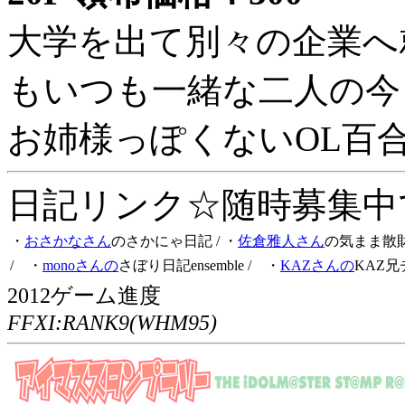
大学を出て別々の企業へ
もいつも一緒な二人の今
お姉様っぽくないOL百
日記リンク☆随時募集中です
・
おさかなさん
のさかにゃ日記
/ ・
佐倉雅人さん
の気まま散
/ ・
monoさんの
さぼり日記ensemble
/ ・
KAZさんの
KAZ兄
2012ゲーム進度
FFXI:RANK9(WHM95)