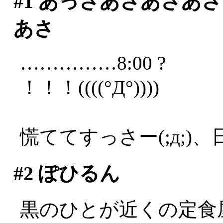
#1
あっさあさあさあさ
あさ
……………8:00 ?
！！！((((°Д°))))
慌ててすっさー(;д;)、
#2
ぽひるん
黒のひとが近くの定食