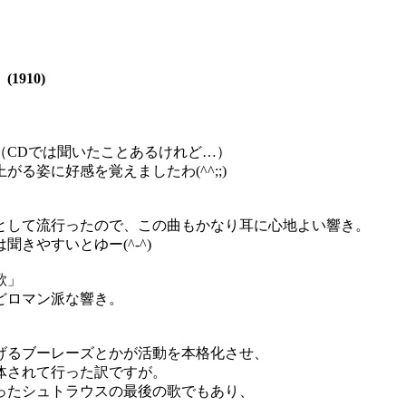
910)
（CDでは聞いたことあるけれど…）
る姿に好感を覚えましたわ(^^;;)
として流行ったので、この曲もかなり耳に心地よい響き。
きやすいとゆー(^-^)
歌」
どロマン派な響き。
げるブーレーズとかが活動を本格化させ、
体されて行った訳ですが。
ったシュトラウスの最後の歌でもあり、