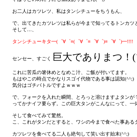
お二人はカツレツ、私はタンシチューをちうもん、
で、出てきたカツレツは私らが今まで知ってるトンカツ
そして…、
タンシチューキタ━(゜∀゜≡(゜∀゜≡゜∀゜)≡゜∀゜)━!!!!
巨大でありまつ！(´
センセー、すごく
これに苦瓜の箸休めとなめこ汁、ご飯が付いてます。
もはやこの時点でかなりスゴイ代物である事は認知(^^;)
気分はゴチバトルですよｗｗｗ
で、フォークを入れた瞬間、とろっと溶けますよタンが？(´
ってかナイフ要らず。この巨大タンがこんなにって、一体何時
そして食べてみて驚然。
こ、これがタンだとすると、ワシの今まで食べた事あるタンシ
カツレツを食べてる二人も絶句して笑い出す始末(^^;)