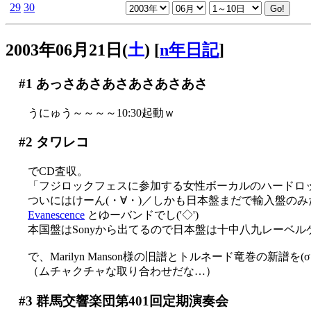
29
30
2003年06月21日(
土
)
[
n年日記
]
#1
あっさあさあさあさあさあさ
うにゅう～～～～10:30起動ｗ
#2
タワレコ
でCD査収。
「フジロックフェスに参加する女性ボーカルのハードロ
ついにはけーん(・∀・)／しかも日本盤まだで輸入盤のみだっ
Evanescence
とゆーバンドでし('◇')ゞ
本国盤はSonyから出てるので日本盤は十中八九レーベルゲ
で、Marilyn Manson様の旧譜とトルネード竜巻の新譜を
（ムチャクチャな取り合わせだな…）
#3
群馬交響楽団第401回定期演奏会