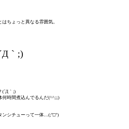
とはちょっと異なる雰囲気。
Д｀;)
Д｀;)
間煮込んでるんだ(^^;;;)
チューって一体…(;°□°)