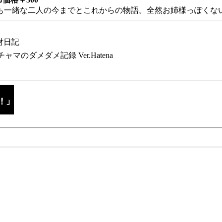
も一緒な二人の今までとこれからの物語。全然お姉様っぽくない
財日記
チャマのダメダメ記録 Ver.Hatena