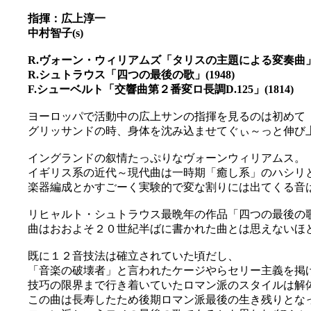
指揮：広上淳一
中村智子(s)
R.ヴォーン・ウィリアムズ「タリスの主題による変奏曲」(1
R.シュトラウス「四つの最後の歌」(1948)
F.シューベルト「交響曲第２番変ロ長調D.125」(1814)
ヨーロッパで活動中の広上サンの指揮を見るのは初めて
グリッサンドの時、身体を沈み込ませてぐぃ～っと伸び上が
イングランドの叙情たっぷりなヴォーンウィリアムス。
イギリス系の近代～現代曲は一時期「癒し系」のハシリ
楽器編成とかすごーく実験的で変な割りには出てくる音は聞
リヒャルト・シュトラウス最晩年の作品「四つの最後の
曲はおおよそ２０世紀半ばに書かれた曲とは思えないほ
既に１２音技法は確立されていた頃だし、
「音楽の破壊者」と言われたケージやらセリー主義を掲
技巧の限界まで行き着いていたロマン派のスタイルは解
この曲は長寿したため後期ロマン派最後の生き残りとな