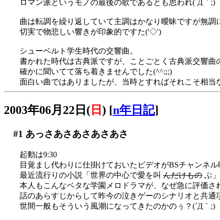
ロマン派というモノの最後の歌であるとも思われ(´Д｀;)
曲は転調を繰り返していて主調はかなり曖昧ですが無調
切実で物悲しい響きが印象的ですた('◇')ゞ
シューベルト学生時代の交響曲。
書かれた時代は古典派ですが、ことごとく古典派交響曲
確かに聞いてて落ち着きませんでした(^^;;;)
面白い曲ではありましたが、当時とすればそれこそ相当な前
2003年06月22日(
日
)
[
n年日記
]
#1
あっさあさあさあさあさ
起動は9:30
目覚まし代わりに仕掛けておいたビデオがBSチャンネル
最近流行りの小説「世界の中心で愛を叫
んだけもの
ぶ」
本人もこんなベタな学園メロドラマが、なぜ急に評価された
話のあらすじからして昨今の泣きゲーのシナリオと共通
世間一般もそういう風潮になってきたのかのぅ？(´Д｀;)