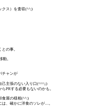
ス）を査収(^^;)
。
くとの事。
移動。
バチャンが
張のない入り口(^^^;;)
からPRする必要もないのかも。
屋の様相(^^:)
には、確かに洋食のソレが…。