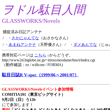
ヲドル駄目人間
GLASSWORKS/Novels
捕捉済み日記アンテナ
/ ・
さかにゃんてな
（おさかなさん）
/ ・
あまねアンテナ
（天野優さん）
/ ・
ダメあんてな
（じゅ
携帯対応ページは
こちら
↓からどうぞ。
http://www2d.biglobe.ne.jp/~irreso/neodame/hns/i/index.cgi
（動作確認：ez / willcom / FORMA)
駄目日誌R V-spec（1999/06～2001/07）
GLASSWORKS/Novelsイベント参加情報
COMITIA101（東京ビッグサイト）
9月2日（日）う12b
にて参加します！
新刊
「どんなときも どんなときも どんなときも」A5 20P 領布