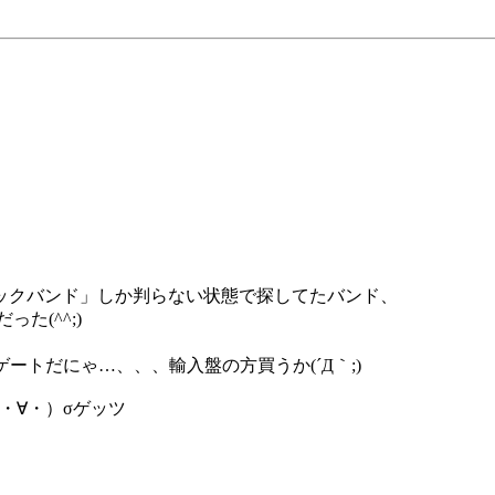
ックバンド」しか判らない状態で探してたバンド、
た(^^;)
ートだにゃ…、、、輸入盤の方買うか(´Д｀;)
(σ・∀・）σゲッツ