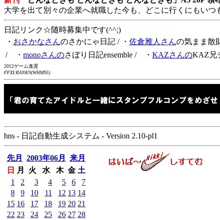
大学を出て別々の企業へ就職した今も、どこに行くにもいつ
日記リンク☆随時募集中です(^^;)
・
おさかなさん
のさかにゃ日記
/ ・
佐倉雅人さん
の気まま散
/ ・
monoさんの
さぼり日記ensemble
/ ・
KAZさんの
KAZ兄
2012ゲーム進度
FFXI:RANK9(WHM95)
hns - 日記自動生成システム - Version 2.10-pl1
先月
2003年06月
来月
日
月
火
水
木
金
土
1
2
3
4
5
6
7
8
9
10
11
12
13
14
15
16
17
18
19
20
21
22
23
24
25
26
27
28