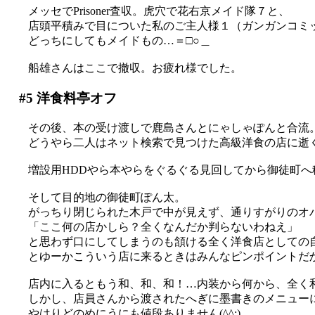
メッセでPrisoner査収。虎穴で花右京メイド隊７と、
店頭平積みで目についた私のご主人様１（ガンガンコミック
どっちにしてもメイドもの…＝□○＿
船雄さんはここで撤収。お疲れ様でした。
#5
洋食料亭オフ
その後、本の受け渡しで鹿島さんとにゃしゃぽんと合流
どうやら二人はネット検索で見つけた高級洋食の店に逝
増設用HDDやら本やらをぐるぐる見回してから御徒町へ
そして目的地の御徒町ぽん太。
がっちり閉じられた木戸で中が見えず、通りすがりのオ
「ここ何の店かしら？全くなんだか判らないわねえ」
と思わず口にしてしまうのも頷ける全く洋食店としての自己主
とゆーかこういう店に来るときはみんなピンポイントだ
店内に入るともう和、和、和！…内装から何から、全く和食
しかし、店員さんから渡されたへぎに墨書きのメニュー
やはりどのめにうにも値段ありません(^^;)