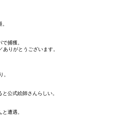
昼。
パで捕獲。
)／ありがとうございます。
り。
ると公式絵師さんらしい。
んと遭遇。