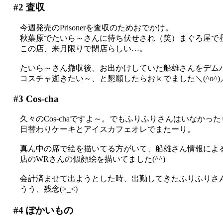
#2
査収
今週発売のPrisonerを査収のためおでかけ。
秋葉原でたいら～さんに待ち伏せされ（笑）まぐろ屋で
この店、来月限りで閉店らしい…。
たいら～さん撤収後、お出かけしていた船雄さんをデム
コスチャ逝きたい～、と懇願したらおｋでました＼(^o^
#3
Cos-cha
久々のCos-chaですよ～。でもふりふりさんはいなかった
日替わりケーキとアイスカフェオレでまたーり。
真ん中の席で絵を描いてる方がいて、船雄さん情報によ
店のWRさんの似顔絵を描いてました(^^)
会計済ませて出ようとした時、出勤してきたふりふりさ
うう、残念(>_<)
#4
ぽかいもの