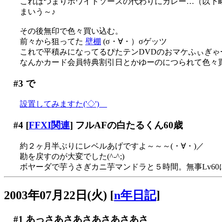
これはつまりホワイトソースの代わりにカレー…（以下
まいう～♪
その後無印で色々買い込む。
前々から狙ってた
壁棚
(σ・∀・）σゲッツ
これで平積みになってるぴたテンDVDのおマケふぃぎゃーが
なんかカード会員特典割引日とかゆーのにつられて色々買
#3
で
設置してみますた('◇')ゞ
#4
[
FFXI関連
] フルAFの白たるくん60歳
約２ヶ月半ぶりにレベルあげですよ～～～(・∀・)／
勘を戻すのが大変でした(^-^;)
ボヤーダで芋うさぎカニ芋マンドラと５時間。無事Lv60に
2003年07月22日(火)
[
n年日記
]
#1
あっさあさあさあさあさあさ