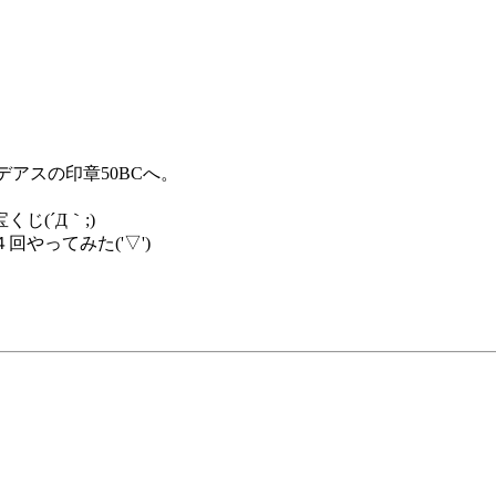
アスの印章50BCへ。
(´Д｀;)
やってみた('▽')