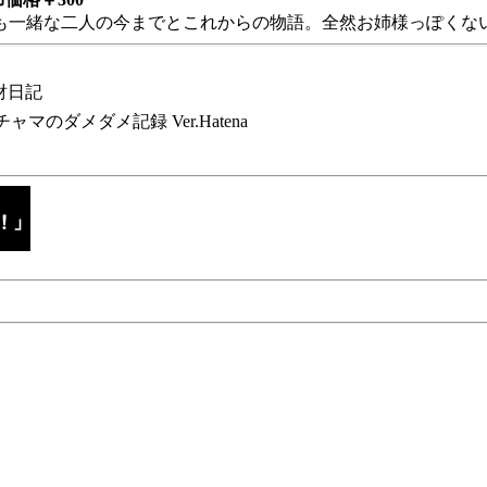
も一緒な二人の今までとこれからの物語。全然お姉様っぽくない
財日記
チャマのダメダメ記録 Ver.Hatena