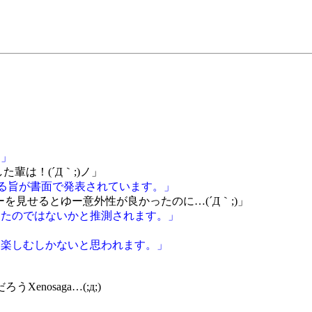
。」
た輩は！(´Д｀;)ノ」
になる旨が書面で発表されています。」
ーを見せるとゆー意外性が良かったのに…(´Д｀;)」
かったのではないかと推測されます。」
ュームを楽しむしかないと思われます。」
nosaga…(;д;)