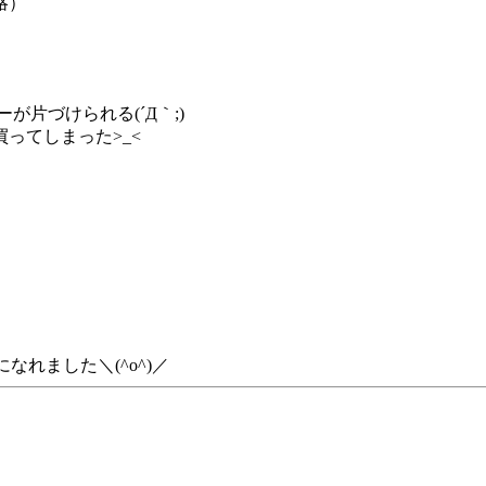
略）
片づけられる(´Д｀;)
ってしまった>_<
なれました＼(^o^)／