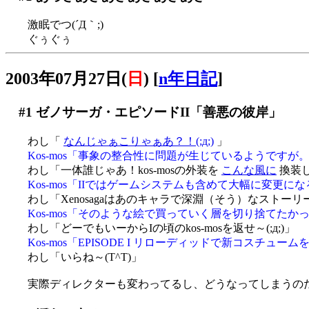
激眠でつ(´Д｀;)
ぐぅぐぅ
2003年07月27日(
日
)
[
n年日記
]
#1
ゼノサーガ・エピソードII「善悪の彼岸」
わし「
なんじゃぁこりゃぁあ？！(;д;)
」
Kos-mos「事象の整合性に問題が生じているようですが
わし「一体誰じゃあ！kos-mosの外装を
こんな風に
換装し
Kos-mos「IIではゲームシステムも含めて大幅に変更
わし「Xenosagaはあのキャラで深淵（そう）なストーリ
Kos-mos「そのような絵で買っていく層を切り捨てた
わし「どーでもいーからIの頃のkos-mosを返せ～(;д;)」
Kos-mos「EPISODE I リローディッドで新コスチ
わし「いらね～(T^T)」
実際ディレクターも変わってるし、どうなってしまうのだろうXe