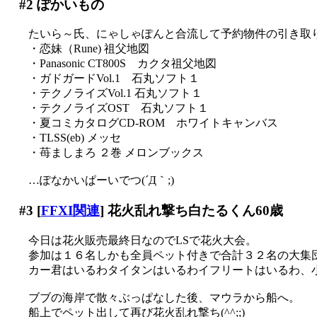
#2
ぽかいもの
たいら～氏、にゃしゃぽんと合流して予約物件の引き取
・恋妹（Rune) 祖父地図
・Panasonic CT800S カクタ祖父地図
・ガドガードVol.1 石丸ソフト１
・テクノライズVol.1 石丸ソフト１
・テクノライズOST 石丸ソフト１
・夏コミカタログCD-ROM ホワイトキャンバス
・TLSS(eb) メッセ
・苺ましまろ ２巻 メロンブックス
…ぽなかいぱーいでつ(´Д｀;)
#3
[
FFXI関連
] 花火乱れ撃ち白たるくん60歳
今日は花火販売最終日なのでLSで花火大会。
参加は１６名しかも全員ペット付きで合計３２名の大集
カー君はいるわタイタンはいるわイフリートはいるわ、小竜に
ブブの海岸で散々ぶっぱなした後、マウラから船へ。
船上でペット出して再び花火乱れ撃ち(^^;;)