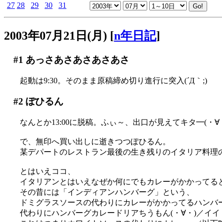
27
28
29
30
31
2003年07月21日(月)
[
n年日記
]
#1
あっさあさあさあさあさ
起動は9:30。そのまま原稿締め切り進行に突入(´Д｀;)
#2
ぽひるん
なんとか13:00に脱稿。ふぃ～、出口が見えてキタ━(・∀
で、無印へ買い出しに逝きつつぽひるん。
某デパートのレストラン最後の生き残りのイタリア料理
とはいえココ、
イタリアンとはいえなぜか何にでもカレーがかかってるとい
その昔には「インディアンハンバーグ」という、
ドミグラスソースの代わりにカレーがかかってるハンバーグ
代わりにハンバーグカレードリアちうもん(・∀・)／イ