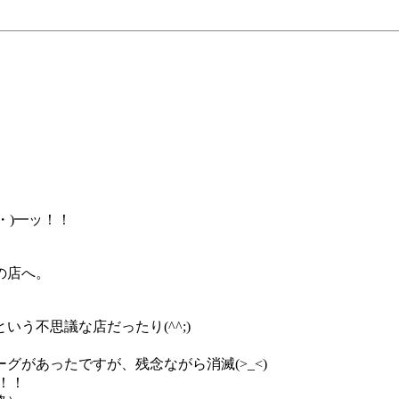
・)━ッ！！
の店へ。
う不思議な店だったり(^^;)
があったですが、残念ながら消滅(>_<)
イ！！