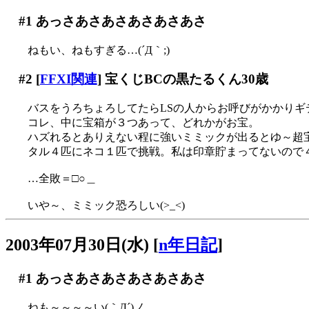
#1
あっさあさあさあさあさあさ
ねもい、ねもすぎる…(´Д｀;)
#2
[
FFXI関連
] 宝くじBCの黒たるくん30歳
バスをうろちょろしてたらLSの人からお呼びがかかりギデ
コレ、中に宝箱が３つあって、どれかがお宝。
ハズれるとありえない程に強いミミックが出るとゆ～超宝くじ
タル４匹にネコ１匹で挑戦。私は印章貯まってないので４回
…全敗＝□○＿
いや～、ミミック恐ろしい(>_<)
2003年07月30日(水)
[
n年日記
]
#1
あっさあさあさあさあさあさ
ねも～～～～い(｀Д´)ノ