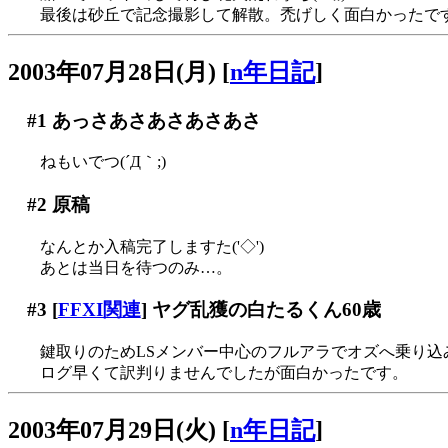
最後は砂丘で記念撮影して解散。禿げしく面白かったで
2003年07月28日(月)
[
n年日記
]
#1
あっさあさあさあさあさ
ねもいでつ(´Д｀;)
#2
原稿
なんとか入稿完了しますた('◇')ゞ
あとは当日を待つのみ…。
#3
[
FFXI関連
] ヤグ乱獲の白たるくん60歳
鍵取りのためLSメンバー中心のフルアラでオズへ乗り込みヤ
ログ早くて訳判りませんでしたが面白かったです。
2003年07月29日(火)
[
n年日記
]