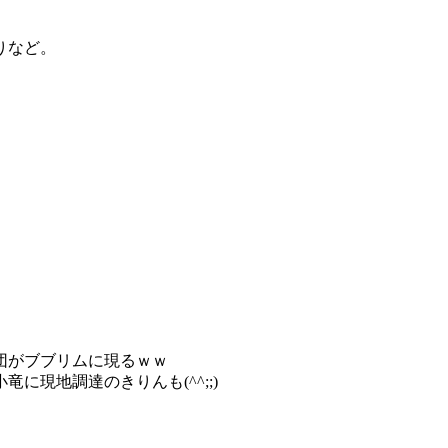
りなど。
団がブブリムに現るｗｗ
現地調達のきりんも(^^;;)