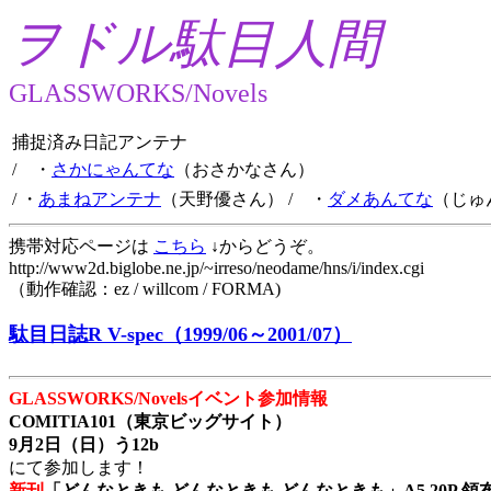
ヲドル駄目人間
GLASSWORKS/Novels
捕捉済み日記アンテナ
/ ・
さかにゃんてな
（おさかなさん）
/ ・
あまねアンテナ
（天野優さん）
/ ・
ダメあんてな
（じゅ
携帯対応ページは
こちら
↓からどうぞ。
http://www2d.biglobe.ne.jp/~irreso/neodame/hns/i/index.cgi
（動作確認：ez / willcom / FORMA)
駄目日誌R V-spec（1999/06～2001/07）
GLASSWORKS/Novelsイベント参加情報
COMITIA101（東京ビッグサイト）
9月2日（日）う12b
にて参加します！
新刊
「どんなときも どんなときも どんなときも」A5 20P 領布