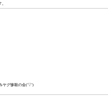
す。
グ惨殺の会('▽')