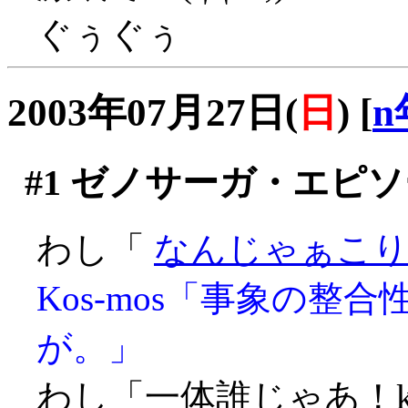
ぐぅぐぅ
2003年07月27日(
日
)
[
n
#1
ゼノサーガ・エピソ
わし「
なんじゃぁこりゃ
Kos-mos「事象の
が。」
わし「一体誰じゃあ！ko