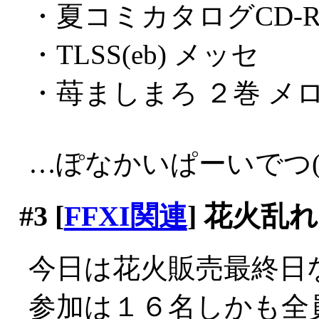
・夏コミカタログCD-
・TLSS(eb) メッセ
・苺ましまろ ２巻 メ
…ぽなかいぱーいでつ(´
#3
[
FFXI関連
] 花火乱
今日は花火販売最終日
参加は１６名しかも全