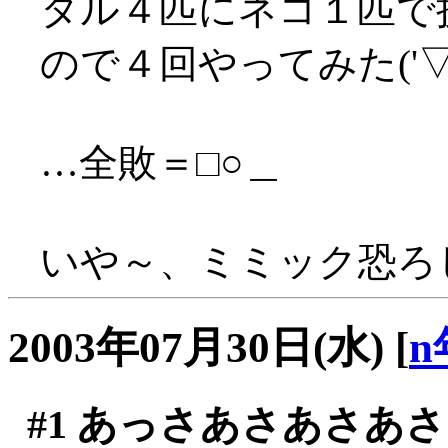
タル４匹にネコ１匹で
ので４回やってみた('▽'
…全敗＝□○＿
いや～、ミミック恐ろしい
2003年07月30日(水)
[
n
#1
あっさあさあさあさ