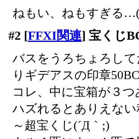
ねもい、ねもすぎる…(´
#2
[
FFXI関連
] 宝くじ
バスをうろちょろして
りギデアスの印章50B
コレ、中に宝箱が３つ
ハズれるとありえない
～超宝くじ(´Д｀;)