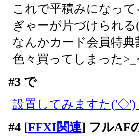
これで平積みになって
ぎゃーが片づけられる(´
なんかカード会員特典
色々買ってしまった>_
#3
で
設置してみますた('◇')
#4
[
FFXI関連
] フルA