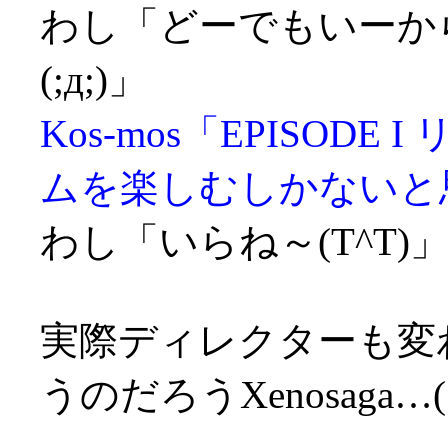
わし「どーでもいーからI
(;д;)」
Kos-mos「EPISOD
ムを楽しむしかないと
わし「いらね～(T^T)
実際ディレクターも変
うのだろうXenosaga…(;