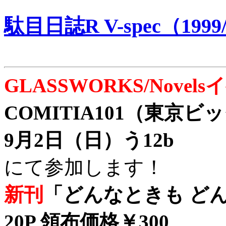
駄目日誌R V-spec（1999/
GLASSWORKS/Nove
COMITIA101（東京
9月2日（日）う12b
にて参加します！
新刊
「どんなときも どん
20P 領布価格￥300