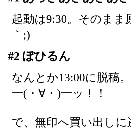
起動は9:30。そのまま
｀;)
#2
ぽひるん
なんとか13:00に脱
━(・∀・)━ッ！！
で、無印へ買い出しに