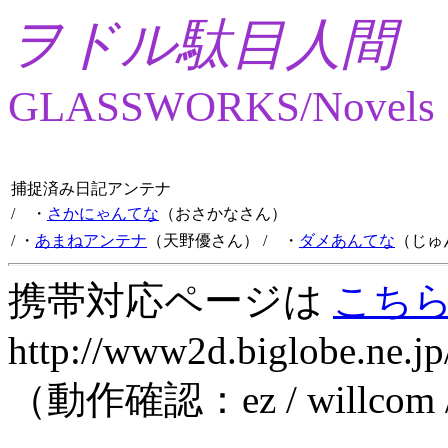
ヲドル駄目人間
GLASSWORKS/Novels
捕捉済み日記アンテナ
/ ・
さかにゃんてな
（おさかなさん）
/ ・
あまねアンテナ
（天野優さん）
/ ・
ダメあんてな
（じゅ
携帯対応ページは
こち
http://www2d.biglobe.ne.jp
（動作確認：ez / willcom 