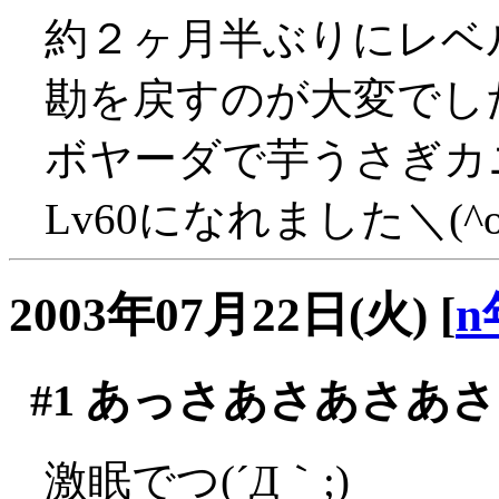
約２ヶ月半ぶりにレベル
勘を戻すのが大変でした(^
ボヤーダで芋うさぎカ
Lv60になれました＼(^o
2003年07月22日(火)
[
n
#1
あっさあさあさあさ
激眠でつ(´Д｀;)