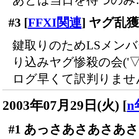
#3
[
FFXI関連
] ヤグ乱
鍵取りのためLSメン
り込みヤグ惨殺の会('▽'
ログ早くて訳判りませ
2003年07月29日(火)
[
n
#1
あっさあさあさあさ