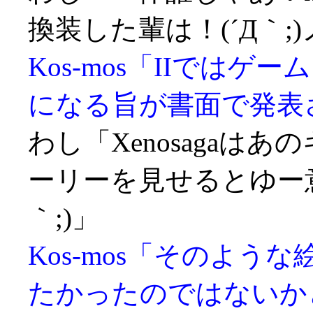
換装した輩は！(´Д｀;
Kos-mos「IIでは
になる旨が書面で発表
わし「Xenosagaは
ーリーを見せるとゆー意
｀;)」
Kos-mos「そのよ
たかったのではないか