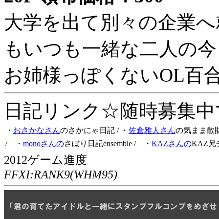
大学を出て別々の企業へ
もいつも一緒な二人の今
お姉様っぽくないOL百
日記リンク☆随時募集中です
・
おさかなさん
のさかにゃ日記
/ ・
佐倉雅人さん
の気まま散
/ ・
monoさんの
さぼり日記ensemble
/ ・
KAZさんの
KAZ兄
2012ゲーム進度
FFXI:RANK9(WHM95)