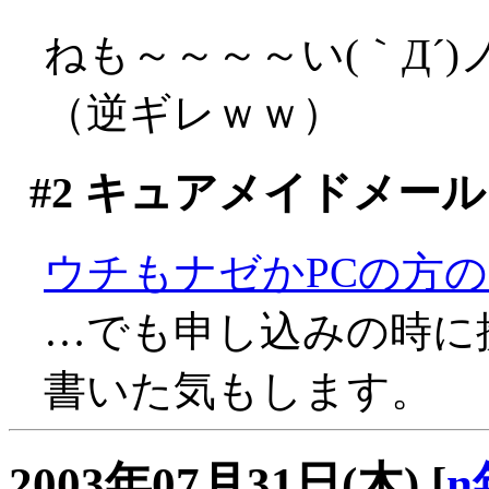
ねも～～～～い(｀Д´)
（逆ギレｗｗ）
#2
キュアメイドメール
ウチもナゼかPCの方
…でも申し込みの時に
書いた気もします。
2003年07月31日(木)
[
n