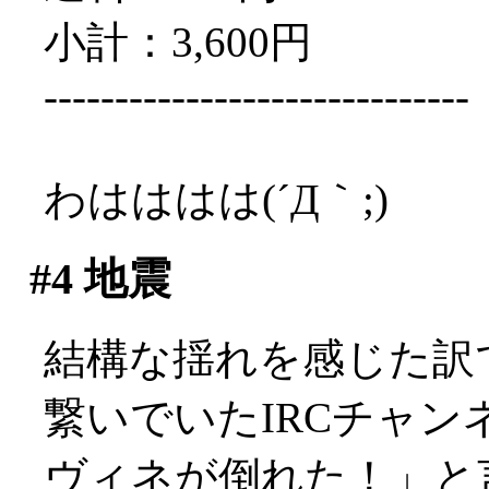
小計：3,600円
------------------------------
わはははは(´Д｀;)
#4
地震
結構な揺れを感じた訳
繋いでいたIRCチャ
ヴィネが倒れた！」と言