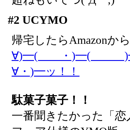
#2
UCYMO
帰宅したらAmazonか
∀)━( ・)━( )━
∀・)━ッ！！
駄菓子菓子！！
一番聞きたかった「恋