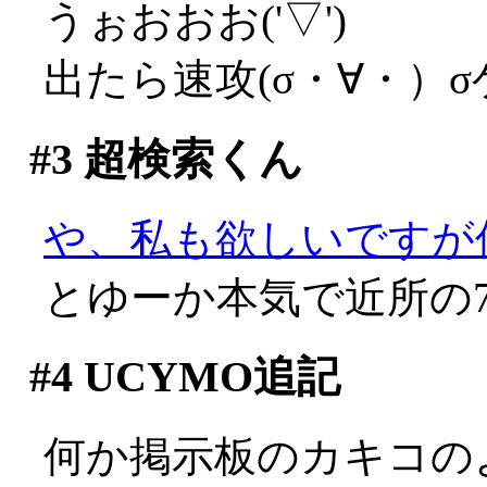
うぉおおお('▽')
出たら速攻(σ・∀・）
#3
超検索くん
や、私も欲しいですが何か
とゆーか本気で近所の
#4
UCYMO追記
何か掲示板のカキコの