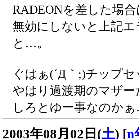
RADEONを差した場合はA
無効にしないと上記エ
と…。
ぐはぁ(´Д｀;)チップセ
やはり過渡期のマザーだっ
しろとゆー事なのかぁ…(
2003年08月02日(
土
)
[
n