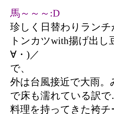
馬～～～:D
珍しく日替わりランチ
トンカツwith揚げ出
∀・)／
で、
外は台風接近で大雨。
で床も濡れている訳で
料理を持ってきた袴チ