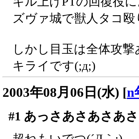
キル上げPTの回復役に
ズヴァ城で獣人タコ殴り
しかし目玉は全体攻撃
キライです(;д;)
2003年08月06日(水)
[
n
#1
あっさあさあさあさ
超ねもいでつ(´Д｀;)