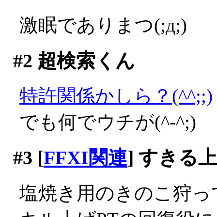
激眠でありまつ(;д;)
#2
超検索くん
特許関係かしら？(^^;;)
でも何でウチが(^-^;)
#3
[
FFXI関連
] すきる
塩焼き用のきのこ狩っ