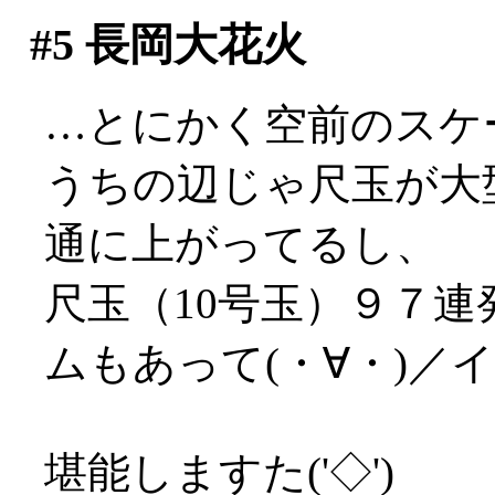
#5
長岡大花火
…とにかく空前のスケールで
うちの辺じゃ尺玉が大
通に上がってるし、
尺玉（10号玉）９７
ムもあって(・∀・)／
堪能しますた('◇')ゞ