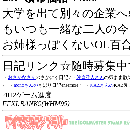
大学を出て別々の企業へ
もいつも一緒な二人の今
お姉様っぽくないOL百
日記リンク☆随時募集中です
・
おさかなさん
のさかにゃ日記
/ ・
佐倉雅人さん
の気まま散
/ ・
monoさんの
さぼり日記ensemble
/ ・
KAZさんの
KAZ兄
2012ゲーム進度
FFXI:RANK9(WHM95)