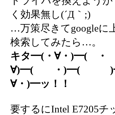
ドライバを換えようがマ
く効果無し(´Д｀;)
…万策尽きてgoogl
検索してみたら…。
キタ━(・∀・)━( ・
∀)━( ・)━( )━
∀・)━ッ！！
要するにIntel E72