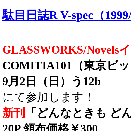
駄目日誌R V-spec（1999/
GLASSWORKS/Nove
COMITIA101（東京
9月2日（日）う12b
にて参加します！
新刊
「どんなときも どん
20P 領布価格￥300