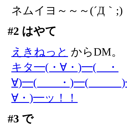
ネムイヨ～～～(´Д｀;)
#2
はやて
えきねっと
からDM。
キタ━(・∀・)━( ・
∀)━( ・)━( )━
∀・)━ッ！！
#3
で