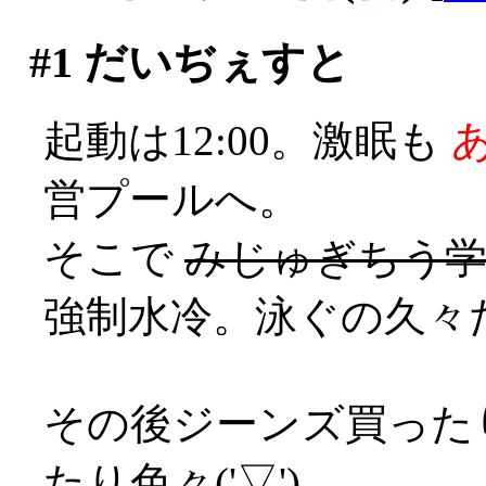
#1
だいぢぇすと
起動は12:00。激眠も
営プールへ。
そこで
みじゅぎちう学生
強制水冷。泳ぐの久々
その後ジーンズ買った
たり色々('▽')