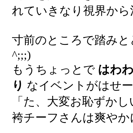
れていきなり視界から消
寸前のところで踏みとど
^;;;)
もうちょっとで
はわ
り
なイベントがはせー
「た、大変お恥ずかしい
袴チーフさんは爽やか