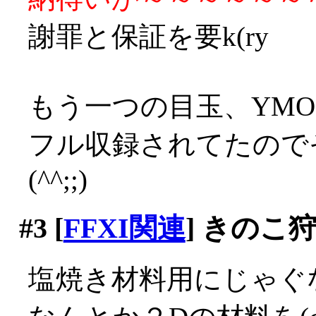
謝罪と保証を要k(ry
もう一つの目玉、YMO
フル収録されてたので
(^^;;)
#3
[
FFXI関連
] きのこ
塩焼き材料用にじゃぐ