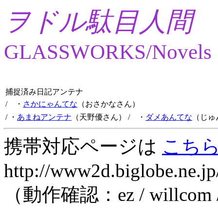
ヲドル駄目人間
GLASSWORKS/Novels
捕捉済み日記アンテナ
/ ・
さかにゃんてな
（おさかなさん）
/ ・
あまねアンテナ
（天野優さん）
/ ・
ダメあんてな
（じゅ
携帯対応ページは
こち
http://www2d.biglobe.ne.jp
（動作確認：ez / willcom 