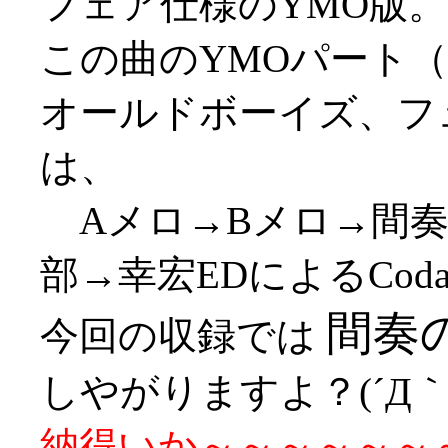
フェア仕様のYMO版。
この曲のYMOパート
オールドボーイズ、フ
は、
Aメロ→Bメロ→間奏
部→幸宏EDによるCo
間奏
今回の収録では
しやがりますよ？(´Д｀;
納得いか～～～～～～～～