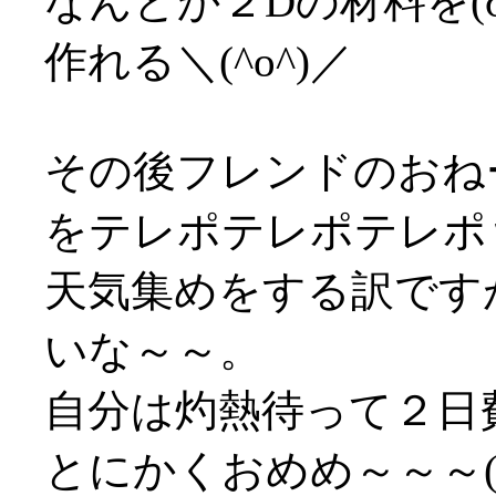
なんとか２Dの材料を(
作れる＼(^o^)／
その後フレンドのおね
をテレポテレポテレポ
天気集めをする訳です
いな～～。
自分は灼熱待って２日
とにかくおめめ～～～('