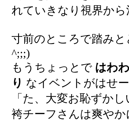
れていきなり視界から消
寸前のところで踏みとど
^;;;)
もうちょっとで
はわ
り
なイベントがはせー
「た、大変お恥ずかしい
袴チーフさんは爽やか