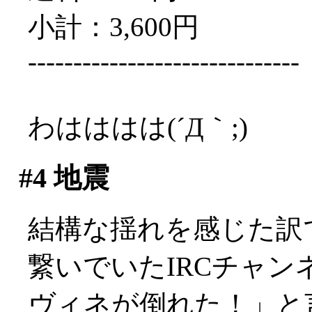
小計：3,600円
------------------------------
わはははは(´Д｀;)
#4
地震
結構な揺れを感じた訳
繋いでいたIRCチャ
ヴィネが倒れた！」と言