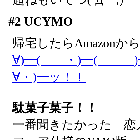
#2
UCYMO
帰宅したらAmazonか
∀)━( ・)━( )━
∀・)━ッ！！
駄菓子菓子！！
一番聞きたかった「恋