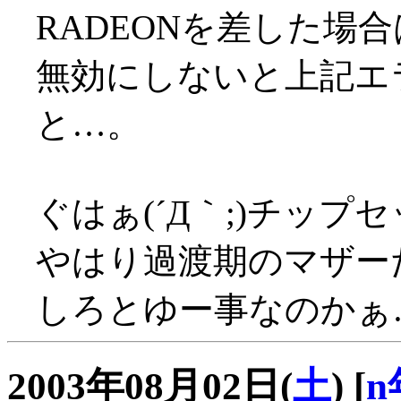
RADEONを差した場合はA
無効にしないと上記エ
と…。
ぐはぁ(´Д｀;)チップセ
やはり過渡期のマザーだっ
しろとゆー事なのかぁ…(
2003年08月02日(
土
)
[
n