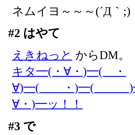
ネムイヨ～～～(´Д｀;)
#2
はやて
えきねっと
からDM。
キタ━(・∀・)━( ・
∀)━( ・)━( )━
∀・)━ッ！！
#3
で