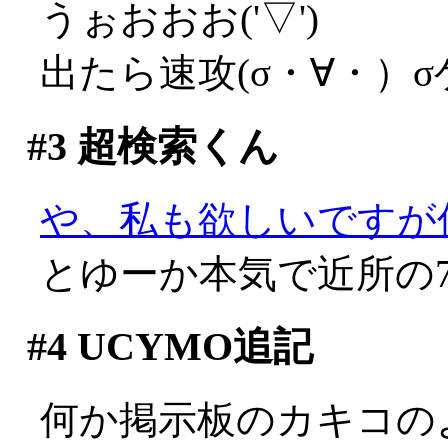
うぉおおお('▽')
出たら速攻(σ・∀・）
#3
超検索くん
や、私も欲しいですが何か
とゆーか本気で近所の
#4
UCYMO追記
何か掲示板のカキコの