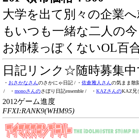
大学を出て別々の企業へ
もいつも一緒な二人の今
お姉様っぽくないOL百
日記リンク☆随時募集中です
・
おさかなさん
のさかにゃ日記
/ ・
佐倉雅人さん
の気まま散
/ ・
monoさんの
さぼり日記ensemble
/ ・
KAZさんの
KAZ兄
2012ゲーム進度
FFXI:RANK9(WHM95)