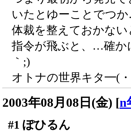
いたとゆーことでつか
体裁を整えておかない
指令が飛ぶと、…確かに
｀;)
オトナの世界キタ━(・
2003年08月08日(金)
[
n
#1
ぽひるん