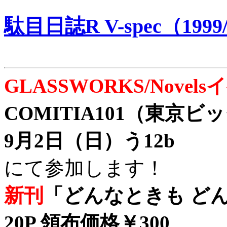
駄目日誌R V-spec（1999/
GLASSWORKS/Nove
COMITIA101（東京
9月2日（日）う12b
にて参加します！
新刊
「どんなときも どん
20P 領布価格￥300