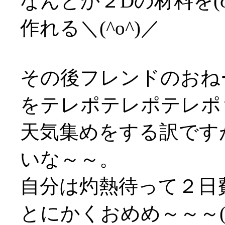
なんとか２Dの材料を(
作れる＼(^o^)／
その後フレンドのおね
をテレポテレポテレポ
天気集めをする訳です
いな～～。
自分は灼熱待って２日
とにかくおめめ～～～('