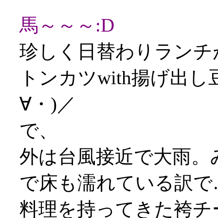
馬～～～:D
珍しく日替わりランチ
トンカツwith揚げ出
∀・)／
で、
外は台風接近で大雨。
で床も濡れている訳で
料理を持ってきた袴チ