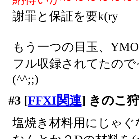
謝罪と保証を要k(ry
もう一つの目玉、YMO
フル収録されてたので
(^^;;)
#3
[
FFXI関連
] きのこ
塩焼き材料用にじゃぐ