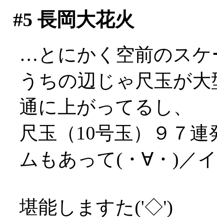
#5
長岡大花火
…とにかく空前のスケールで
うちの辺じゃ尺玉が大
通に上がってるし、
尺玉（10号玉）９７
ムもあって(・∀・)／
堪能しますた('◇')ゞ