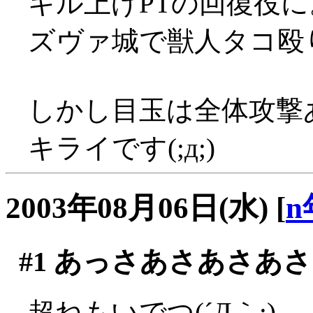
キル上げPTの回復役に
ズヴァ城で獣人タコ殴り
しかし目玉は全体攻撃
キライです(;д;)
2003年08月06日(水)
[
n
#1
あっさあさあさあさ
超ねもいでつ(´Д｀;)