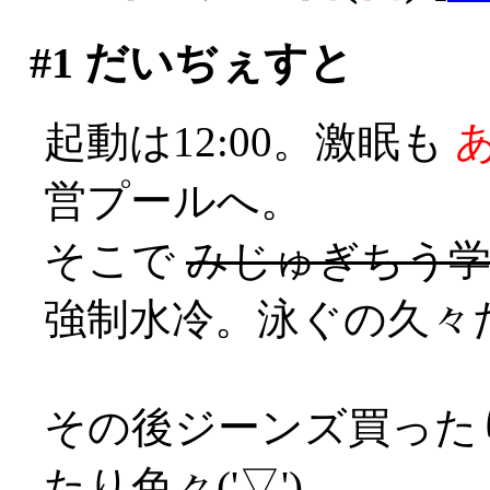
#1
だいぢぇすと
起動は12:00。激眠も
営プールへ。
そこで
みじゅぎちう学生
強制水冷。泳ぐの久々
その後ジーンズ買った
たり色々('▽')