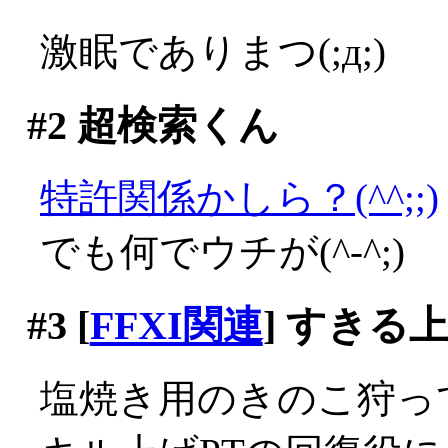
激眠でありまつ(;д;)
#2
超検索くん
特許関係かしら？(^^;;)
でも何でウチが(^-^;)
#3
[
FFXI関連
] すきる
塩焼き用のきのこ狩っ