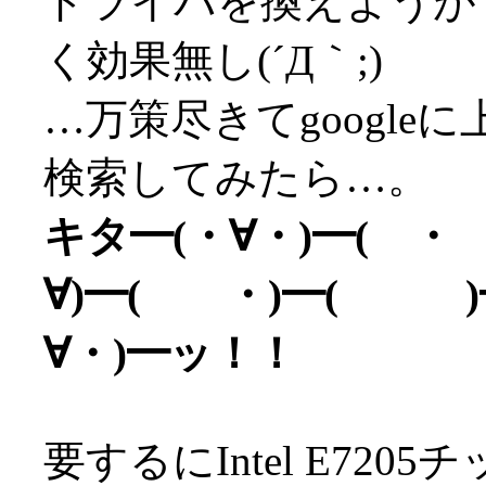
ドライバを換えようがマ
く効果無し(´Д｀;)
…万策尽きてgoogl
検索してみたら…。
キタ━(・∀・)━( ・
∀)━( ・)━( )━
∀・)━ッ！！
要するにIntel E72