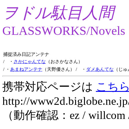
ヲドル駄目人間
GLASSWORKS/Novels
捕捉済み日記アンテナ
/ ・
さかにゃんてな
（おさかなさん）
/ ・
あまねアンテナ
（天野優さん）
/ ・
ダメあんてな
（じゅ
携帯対応ページは
こち
http://www2d.biglobe.ne.jp
（動作確認：ez / willcom 