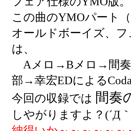
フェア仕様のYMO版。
この曲のYMOパート
オールドボーイズ、フ
は、
Aメロ→Bメロ→間奏
部→幸宏EDによるCo
間奏
今回の収録では
しやがりますよ？(´Д｀;
納得いか～～～～～～～～