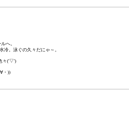
ールへ。
水冷。泳ぐの久々だにゃ～。
'▽')
・))