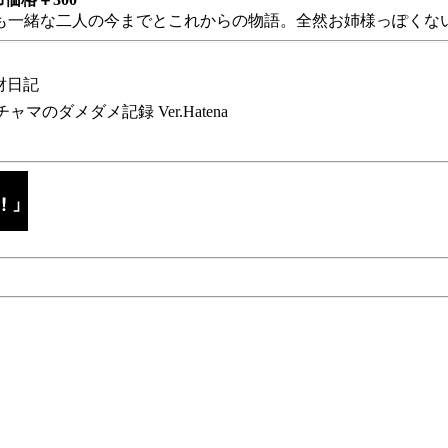
も一緒な二人の今までとこれからの物語。全然お姉様っぽくない
財日記
チャマのダメダメ記録 Ver.Hatena