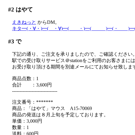
#2
はやて
えきねっと
からDM。
キタ━(・∀・)━( ・∀)━( ・)━( )━(・ )━(
#3
で
下記の通り、ご注文を承りましたので、ご確認ください
駅での受け取りサービス＠stationをご利用のお客さまに
お受け取り頂ける期間を別途メールにてお知らせ致しま
商品点数：1
合計 ：3,600円
------------------------------
注文番号：*******
商品：「はやて」マウス A15-70069
商品の発送は８月上旬を予定しております。
単価：3,000円
数量：1
送料：600円