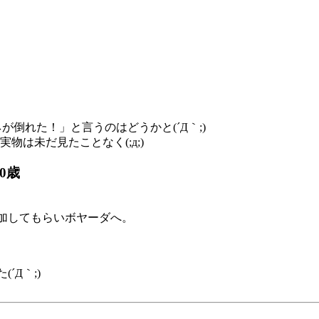
倒れた！」と言うのはどうかと(´Д｀;)
物は未だ見たことなく(;д;)
0歳
加してもらいボヤーダへ。
´Д｀;)