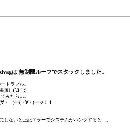
ライバati2dvagは 無制限ループでスタックしました。
とゆートラブル。
し(´Д｀;)
してみたら…。
∀・ )━(・∀・)━ッ！！
teを無効にしないと上記エラーでシステムがハングすると…。