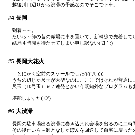
越後川口辺りから渋滞の予感なのでそこで下車。
#4
長岡
到着～～。
たいら～師の昔の職場に車を置いて、新幹線で先着して
結局４時間も待たせてしまい申し訳ない(´Д｀;)
#5
長岡大花火
…とにかく空前のスケールでした((((°Д°))))
うちの辺じゃ尺玉が大型なのに、ここではそれが普通に
尺玉（10号玉）９７連発とかいう既知外なプログラムもあ
堪能しますた('◇')ゞ
#6
大渋滞
長岡の駐車場出る渋滞に巻き込まれ会場を出るのに二時間かか
その後たいら～師となしゃぽんを回送して自宅に戻ったのが