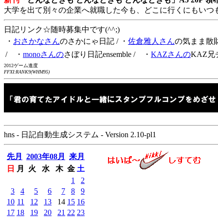
大学を出て別々の企業へ就職した今も、どこに行くにもいつ
日記リンク☆随時募集中です(^^;)
・
おさかなさん
のさかにゃ日記
/ ・
佐倉雅人さん
の気まま散
/ ・
monoさんの
さぼり日記ensemble
/ ・
KAZさんの
KAZ兄
2012ゲーム進度
FFXI:RANK9(WHM95)
hns - 日記自動生成システム - Version 2.10-pl1
先月
2003年08月
来月
日
月
火
水
木
金
土
1
2
3
4
5
6
7
8
9
10
11
12
13
14
15
16
17
18
19
20
21
22
23