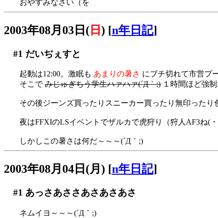
おやすみなさい（を
2003年08月03日(
日
)
[
n年日記
]
#1
だいぢぇすと
起動は12:00。激眠も
あまりの暑さ
にブチ切れて市営プ
そこで
みじゅぎちう学生ハァハァ(´Д｀;)
１時間ほど強制
その後ジーンズ買ったりスニーカー買ったり無印ったり色々(
夜はFFXIのLSイベントでザルカで虎狩り（狩人AF3ね(・∀
しかしこの暑さは何だ～～～(´Д｀;)
2003年08月04日(月)
[
n年日記
]
#1
あっさあささあさあさあさ
ネムイヨ～～～(´Д｀;)