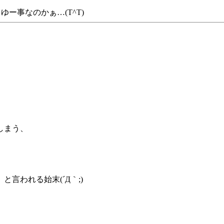
ゆー事なのかぁ…(T^T)
しまう、
。
言われる始末(´Д｀;)
。