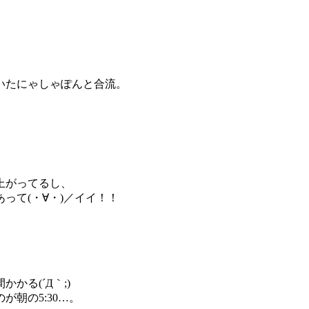
いたにゃしゃぽんと合流。
上がってるし、
って(・∀・)／イイ！！
る(´Д｀;)
朝の5:30…。