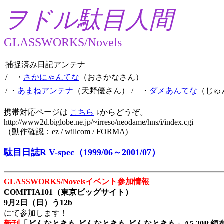
ヲドル駄目人間
GLASSWORKS/Novels
捕捉済み日記アンテナ
/ ・
さかにゃんてな
（おさかなさん）
/ ・
あまねアンテナ
（天野優さん）
/ ・
ダメあんてな
（じゅ
携帯対応ページは
こちら
↓からどうぞ。
http://www2d.biglobe.ne.jp/~irreso/neodame/hns/i/index.cgi
（動作確認：ez / willcom / FORMA)
駄目日誌R V-spec（1999/06～2001/07）
GLASSWORKS/Novelsイベント参加情報
COMITIA101（東京ビッグサイト）
9月2日（日）う12b
にて参加します！
新刊
「どんなときも どんなときも どんなときも」A5 20P 領布