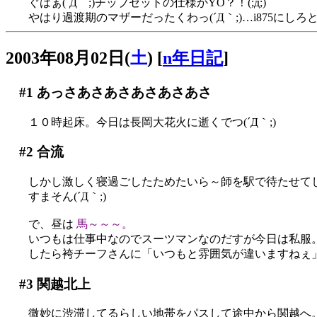
ぐはぁ(´Д｀;)チップセットの仕様かYO？！(;д;)
やはり過渡期のマザーだったくわっ(´Д｀;)…i875にしろと
2003年08月02日(
土
)
[
n年日記
]
#1
あっさあさあさあさあさあさ
１０時起床。今日は長岡大花火に逝くでつ(´Д｀;)
#2
合流
しかし激しく寝過ごしたためたいら～師を駅で待たせて
すまそん(´Д｀;)
で、昼は
馬～～～。
いつもは仕事中なのでスーツマンなのだすが今日は私服
したら袴チーフさんに「いつもと雰囲気が違いますねぇ」と
#3
関越北上
微妙に渋滞してるらしい地帯をパスして途中から関越へ