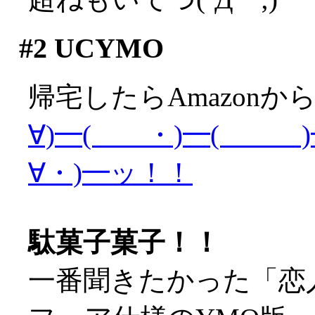
#2
UCYMO
帰宅したらAmazonか
∀)━( ・)━( )━
∀・)━ッ！！
駄菓子菓子！！
一番聞きたかった「恋