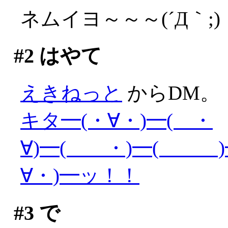
ネムイヨ～～～(´Д｀;)
#2
はやて
えきねっと
からDM。
キタ━(・∀・)━( ・
∀)━( ・)━( )━
∀・)━ッ！！
#3
で