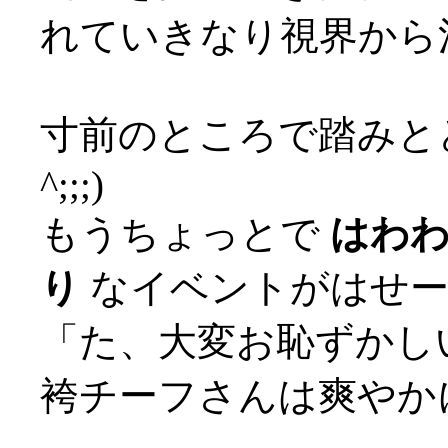
れていきなり視界から消
寸前のところで踏みとど
^;;;)
もうちょっとで
はわ
り
なイベントがはせー
「た、大変お恥ずかしい
袴チーフさんは爽やか