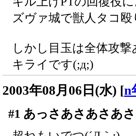
キル上げPTの回復役に
ズヴァ城で獣人タコ殴り
しかし目玉は全体攻撃
キライです(;д;)
2003年08月06日(水)
[
n
#1
あっさあさあさあさ
超ねもいでつ(´Д｀;)