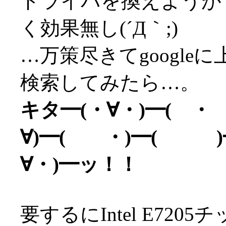
ドライバを換えようがマ
く効果無し(´Д｀;)
…万策尽きてgoogl
検索してみたら…。
キタ━(・∀・)━( ・
∀)━( ・)━( )━
∀・)━ッ！！
要するにIntel E72