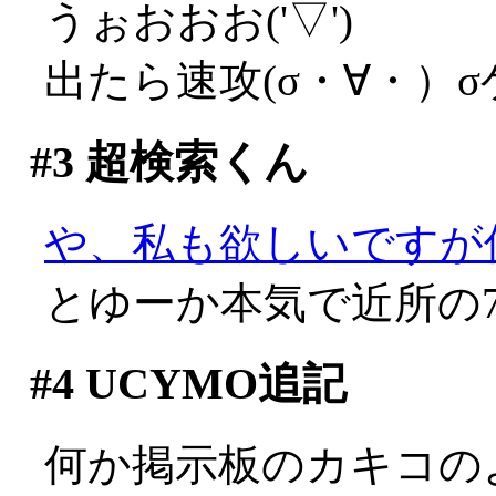
うぉおおお('▽')
出たら速攻(σ・∀・）
#3
超検索くん
や、私も欲しいですが何か
とゆーか本気で近所の
#4
UCYMO追記
何か掲示板のカキコの