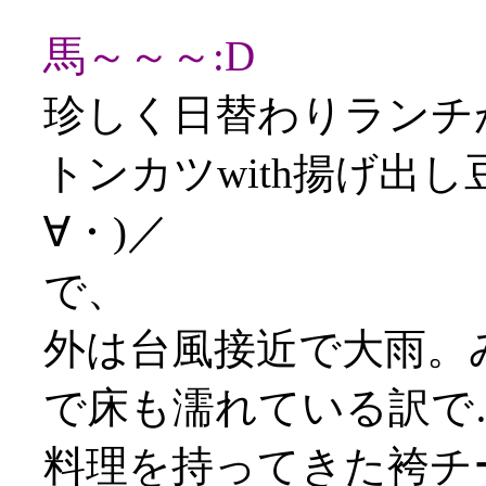
馬～～～:D
珍しく日替わりランチ
トンカツwith揚げ出
∀・)／
で、
外は台風接近で大雨。
で床も濡れている訳で
料理を持ってきた袴チ