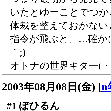
いたとゆーことでつか
体裁を整えておかない
指令が飛ぶと、…確かに
｀;)
オトナの世界キタ━(・
2003年08月08日(金)
[
n
#1
ぽひるん