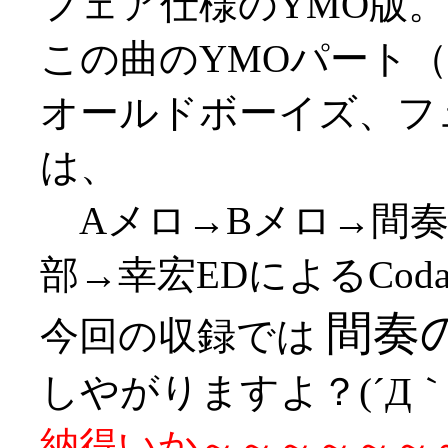
フェア仕様のYMO版。
この曲のYMOパート
オールドボーイズ、フ
は、
Aメロ→Bメロ→間奏
部→幸宏EDによるCo
間奏
今回の収録では
しやがりますよ？(´Д｀;
納得いか～～～～～～～～