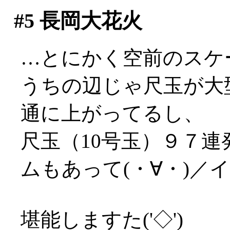
#5
長岡大花火
…とにかく空前のスケールで
うちの辺じゃ尺玉が大
通に上がってるし、
尺玉（10号玉）９７
ムもあって(・∀・)／
堪能しますた('◇')ゞ