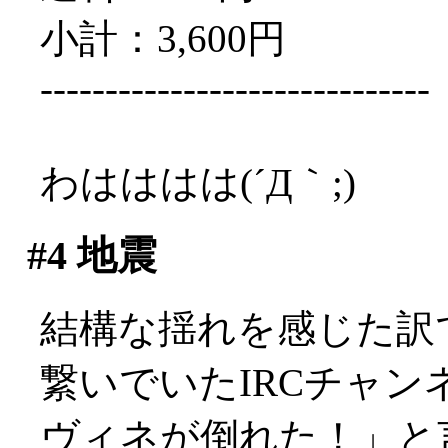
小計：3,600円
------------------------------
わはははは(´Д｀;)
#4
地震
結構な揺れを感じた訳
繋いでいたIRCチャ
ヴィネが倒れた！」と言