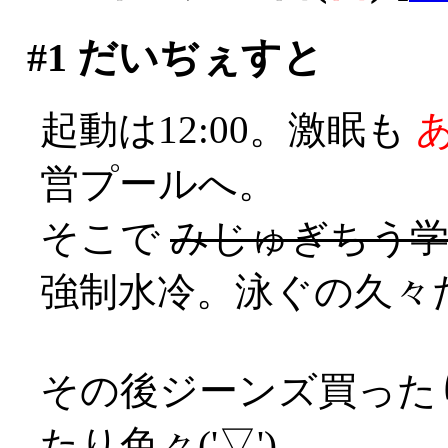
#1
だいぢぇすと
起動は12:00。激眠も
営プールへ。
そこで
みじゅぎちう学生
強制水冷。泳ぐの久々
その後ジーンズ買った
たり色々('▽')