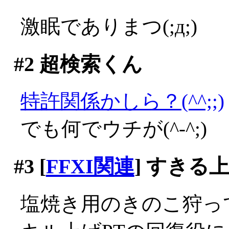
激眠でありまつ(;д;)
#2
超検索くん
特許関係かしら？(^^;;)
でも何でウチが(^-^;)
#3
[
FFXI関連
] すきる
塩焼き用のきのこ狩っ