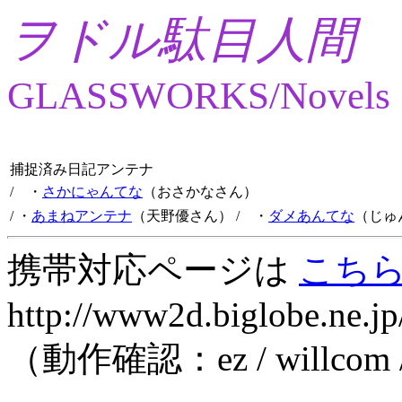
ヲドル駄目人間
GLASSWORKS/Novels
捕捉済み日記アンテナ
/ ・
さかにゃんてな
（おさかなさん）
/ ・
あまねアンテナ
（天野優さん）
/ ・
ダメあんてな
（じゅ
携帯対応ページは
こち
http://www2d.biglobe.ne.jp
（動作確認：ez / willcom 