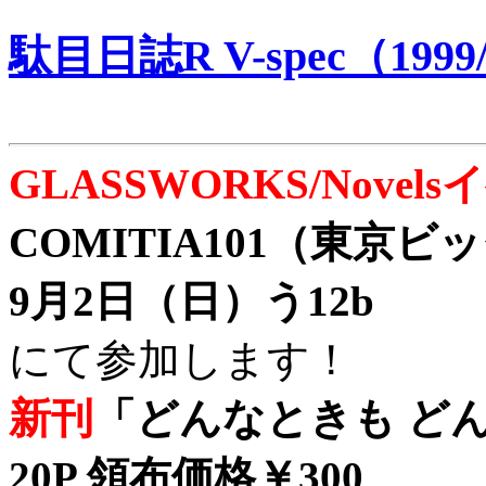
駄目日誌R V-spec（1999/
GLASSWORKS/Nove
COMITIA101（東京
9月2日（日）う12b
にて参加します！
新刊
「どんなときも どん
20P 領布価格￥300