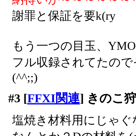
謝罪と保証を要k(ry
もう一つの目玉、YMO
フル収録されてたので
(^^;;)
#3
[
FFXI関連
] きのこ
塩焼き材料用にじゃぐ