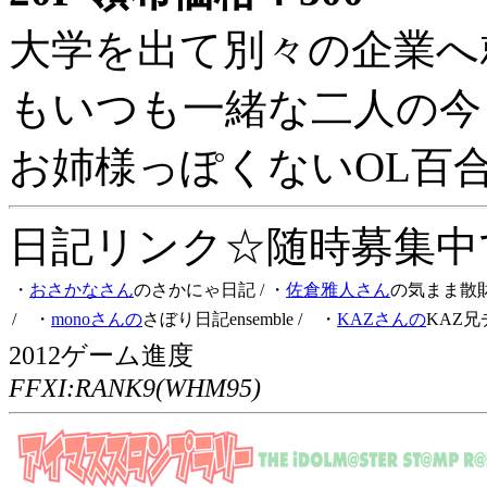
大学を出て別々の企業へ
もいつも一緒な二人の今
お姉様っぽくないOL百
日記リンク☆随時募集中です
・
おさかなさん
のさかにゃ日記
/ ・
佐倉雅人さん
の気まま散
/ ・
monoさんの
さぼり日記ensemble
/ ・
KAZさんの
KAZ兄
2012ゲーム進度
FFXI:RANK9(WHM95)