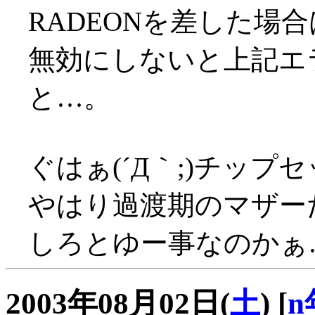
RADEONを差した場合はA
無効にしないと上記エ
と…。
ぐはぁ(´Д｀;)チップセ
やはり過渡期のマザーだっ
しろとゆー事なのかぁ…(
2003年08月02日(
土
)
[
n