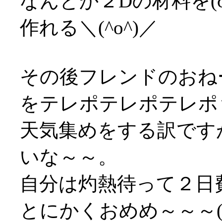
なんとか２Dの材料を(
作れる＼(^o^)／
その後フレンドのおね
をテレポテレポテレポ
天気集めをする訳です
いな～～。
自分は灼熱待って２日
とにかくおめめ～～～('