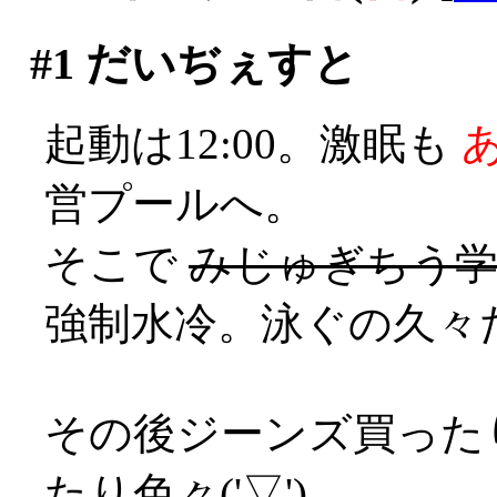
#1
だいぢぇすと
起動は12:00。激眠も
営プールへ。
そこで
みじゅぎちう学生
強制水冷。泳ぐの久々
その後ジーンズ買った
たり色々('▽')