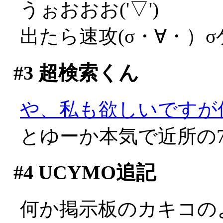
うぉおおお('▽')
出たら速攻(σ・∀・）
#3
超検索くん
や、私も欲しいですが何か
とゆーか本気で近所の
#4
UCYMO追記
何か掲示板のカキコの