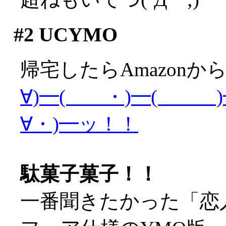
#2
UCYMO
帰宅したらAmazonか
∀)━( ・)━( )━
∀・)━ッ！！
駄菓子菓子！！
一番聞きたかった「恋