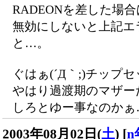
RADEONを差した場合はA
無効にしないと上記エ
と…。
ぐはぁ(´Д｀;)チップセ
やはり過渡期のマザーだっ
しろとゆー事なのかぁ…(
2003年08月02日(
土
)
[
n