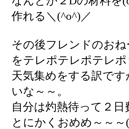
なんとか２Dの材料を(
作れる＼(^o^)／
その後フレンドのおね
をテレポテレポテレポ
天気集めをする訳です
いな～～。
自分は灼熱待って２日
とにかくおめめ～～～('