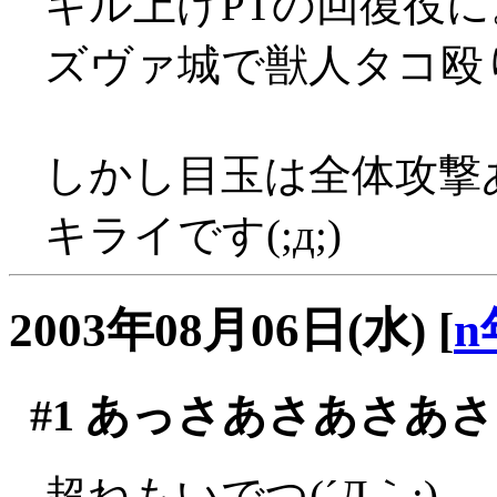
キル上げPTの回復役に
ズヴァ城で獣人タコ殴り
しかし目玉は全体攻撃
キライです(;д;)
2003年08月06日(水)
[
n
#1
あっさあさあさあさ
超ねもいでつ(´Д｀;)