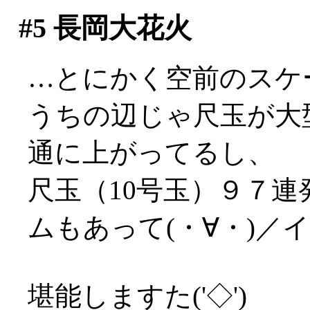
#5
長岡大花火
…とにかく空前のスケールで
うちの辺じゃ尺玉が大
通に上がってるし、
尺玉（10号玉）９７
ムもあって(・∀・)／
堪能しますた('◇')ゞ