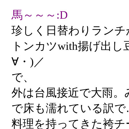
馬～～～:D
珍しく日替わりランチ
トンカツwith揚げ出
∀・)／
で、
外は台風接近で大雨。
で床も濡れている訳で
料理を持ってきた袴チ