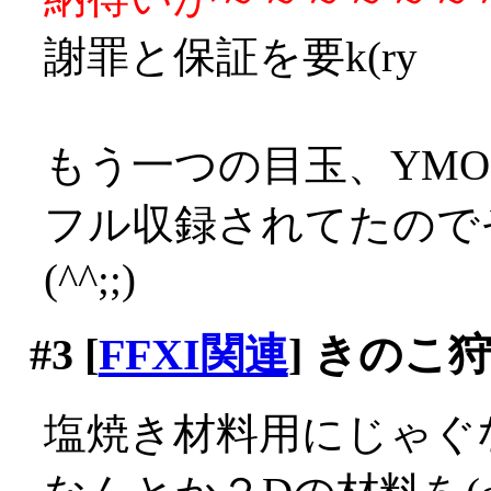
謝罪と保証を要k(ry
もう一つの目玉、YMO
フル収録されてたので
(^^;;)
#3
[
FFXI関連
] きのこ
塩焼き材料用にじゃぐ