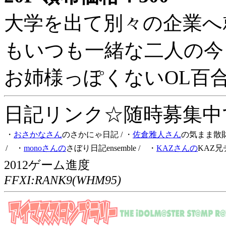
大学を出て別々の企業へ
もいつも一緒な二人の今
お姉様っぽくないOL百
日記リンク☆随時募集中です
・
おさかなさん
のさかにゃ日記
/ ・
佐倉雅人さん
の気まま散
/ ・
monoさんの
さぼり日記ensemble
/ ・
KAZさんの
KAZ兄
2012ゲーム進度
FFXI:RANK9(WHM95)