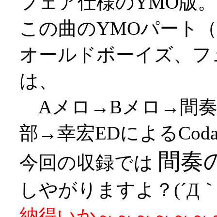
フェア仕様のYMO版。
この曲のYMOパート
オールドボーイズ、フ
は、
Aメロ→Bメロ→間奏
部→幸宏EDによるCo
間奏
今回の収録では
しやがりますよ？(´Д｀;
納得いか～～～～～～～～