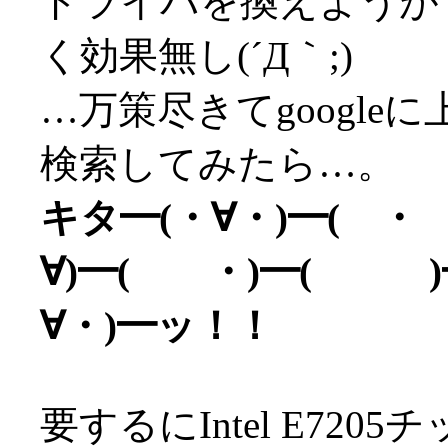
ドライバを換えようがマ
く効果無し(´Д｀;)
…万策尽きてgoogl
検索してみたら…。
キタ━(・∀・)━( ・
∀)━( ・)━( )━
∀・)━ッ！！
要するにIntel E72