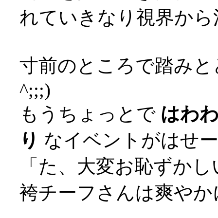
れていきなり視界から消
寸前のところで踏みとど
^;;;)
もうちょっとで
はわ
り
なイベントがはせー
「た、大変お恥ずかしい
袴チーフさんは爽やか