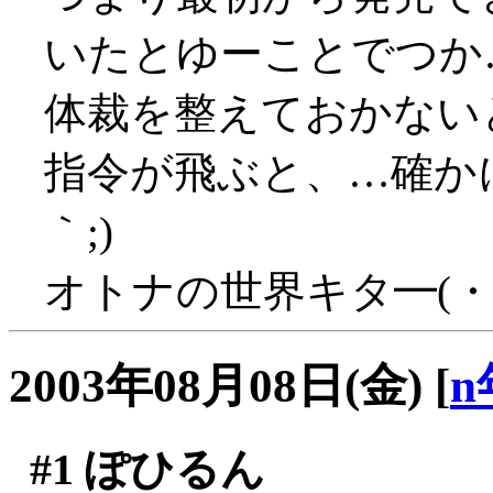
いたとゆーことでつか
体裁を整えておかない
指令が飛ぶと、…確かに
｀;)
オトナの世界キタ━(・
2003年08月08日(金)
[
n
#1
ぽひるん