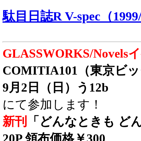
駄目日誌R V-spec（1999/
GLASSWORKS/Nove
COMITIA101（東京
9月2日（日）う12b
にて参加します！
新刊
「どんなときも どん
20P 領布価格￥300