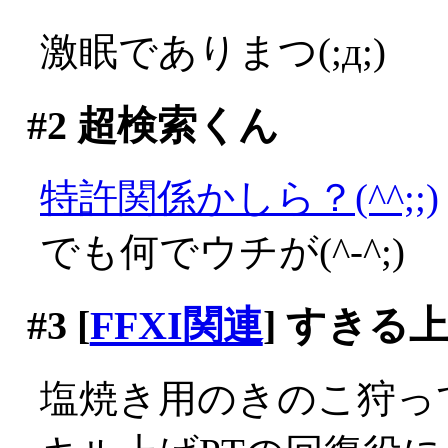
激眠でありまつ(;д;)
#2
超検索くん
特許関係かしら？(^^;;)
でも何でウチが(^-^;)
#3
[
FFXI関連
] すきる
塩焼き用のきのこ狩っ