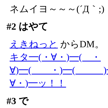
ネムイヨ～～～(´Д｀;)
#2
はやて
えきねっと
からDM。
キタ━(・∀・)━( ・
∀)━( ・)━( )━
∀・)━ッ！！
#3
で