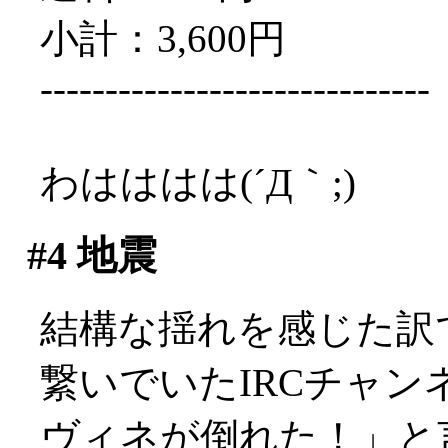
小計：3,600円
------------------------------
わはははは(´Д｀;)
#4
地震
結構な揺れを感じた訳
繋いでいたIRCチャ
ヴィネが倒れた！」と言