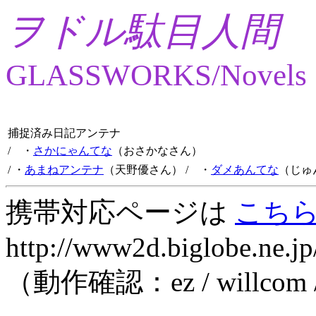
ヲドル駄目人間
GLASSWORKS/Novels
捕捉済み日記アンテナ
/ ・
さかにゃんてな
（おさかなさん）
/ ・
あまねアンテナ
（天野優さん）
/ ・
ダメあんてな
（じゅ
携帯対応ページは
こち
http://www2d.biglobe.ne.jp
（動作確認：ez / willcom 