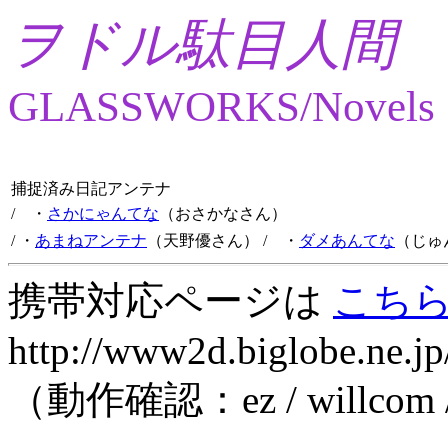
ヲドル駄目人間
GLASSWORKS/Novels
捕捉済み日記アンテナ
/ ・
さかにゃんてな
（おさかなさん）
/ ・
あまねアンテナ
（天野優さん）
/ ・
ダメあんてな
（じゅ
携帯対応ページは
こち
http://www2d.biglobe.ne.jp
（動作確認：ez / willcom 