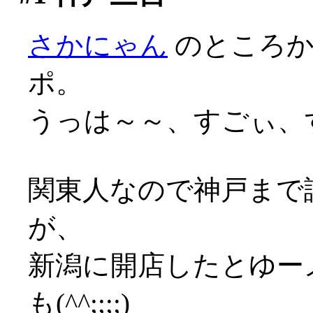
さかにゃん
のところ
ポ。
うっは～～、すごぃ、すご
関東人なので神戸まで
が、
新潟に開店したとゆー
も(^^;;;;)