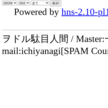
Powered by
hns-2.10-pl
ヲドル駄目人間 / Maste
mail:ichiyanagi[SPAM Cou