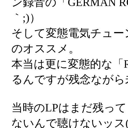
ン録音の「GERMAN 
｀;)）
そして変態電気チューン「
のオススメ。
本当は更に変態的な「RA
るんですが残念ながら未C
当時のLPはまだ残っ
ないんで聴けないッス(;д