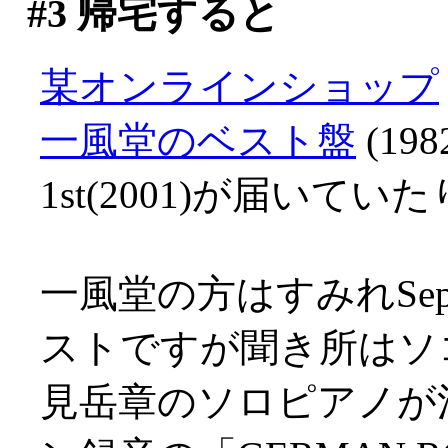
#3
帰宅すると
某オンラインショップ
一風堂のベスト盤
(19
1st(2001)が届いてい
一風堂の方はすみれSept
ストですが聞き所はソ
見岳章のソロピアノが清冽