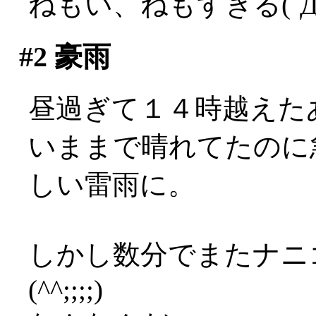
ねもい、ねもすぎる(´Д
#2
豪雨
昼過ぎて１４時越えたあ
いままで晴れてたのに
しい雷雨に。
しかし数分でまたナニ
(^^;;;;)