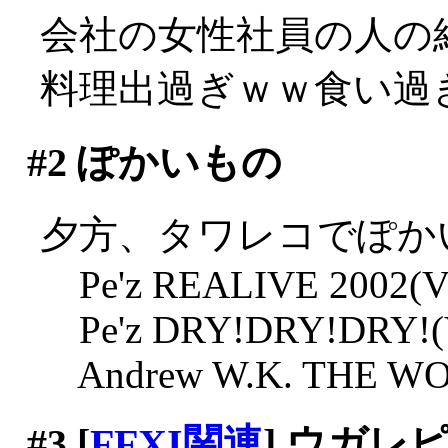
会社の女性社員の人の
料理出過ぎｗｗ食い過
#2
ぽかいもの
夕方、タワレコでぽか
Pe'z REALIVE 2002(Vir
Pe'z DRY!DRY!DRY!(Vi
Andrew W.K. THE WOLF
#3
[
FFXI関連
] ウガ