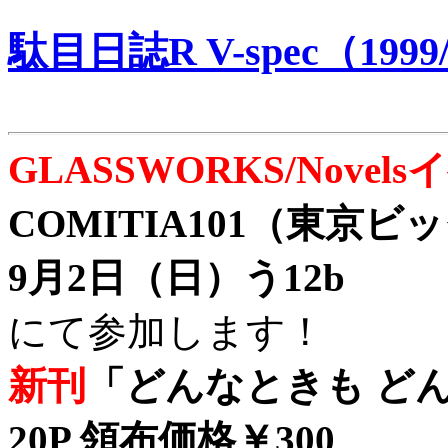
駄目日誌R V-spec（1999/
GLASSWORKS/Nove
COMITIA101（東京
9月2日（日）う12b
にて参加します！
新刊
「どんなときも どん
20P 領布価格￥300