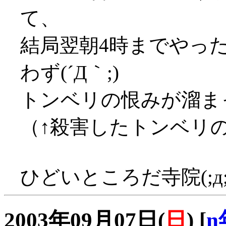
て、
結局翌朝4時までやっ
わず(´Д｀;)
トンベリの恨みが溜まっ
（↑殺害したトンベリ
ひどいところだ寺院(;д;
2003年09月07日(
日
)
[
n