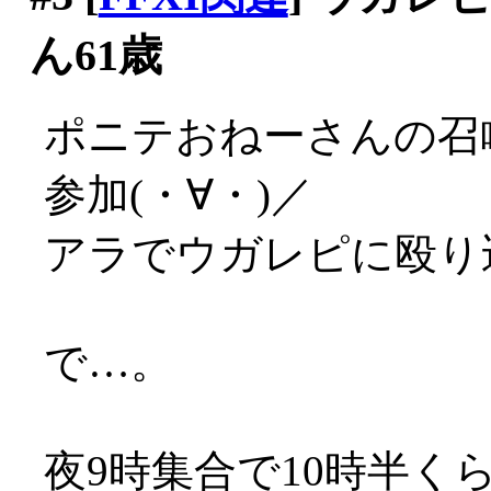
ん61歳
ポニテおねーさんの召
参加(・∀・)／
アラでウガレピに殴り
で…。
夜9時集合で10時半