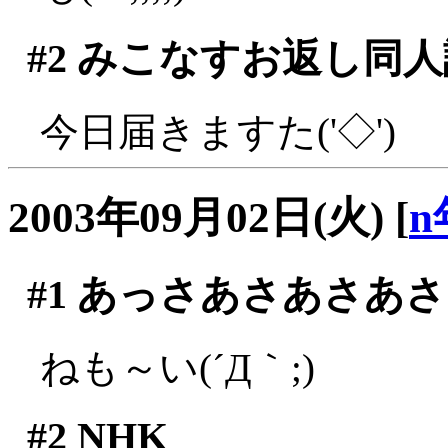
#2
みこなすお返し同人
今日届きますた('◇')ゞ
2003年09月02日(火)
[
n
#1
あっさあさあさあさ
ねも～い(´Д｀;)
#2
NHK