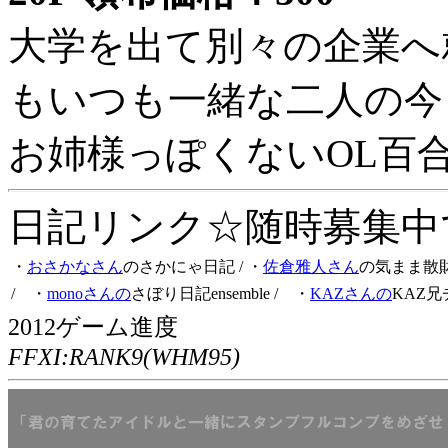
大学を出て別々の企業へ
もいつも一緒な二人の今
お姉様っぽくないOL百
日記リンク☆随時募集中です
・
おさかなさん
のさかにゃ日記
/ ・
佐倉雅人さん
の気まま散
/ ・
monoさんの
さぼり日記ensemble
/ ・
KAZさんの
KAZ兄
2012ゲーム進度
FFXI:RANK9(WHM95)