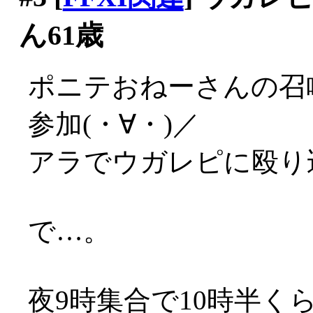
ん61歳
ポニテおねーさんの召
参加(・∀・)／
アラでウガレピに殴り
で…。
夜9時集合で10時半