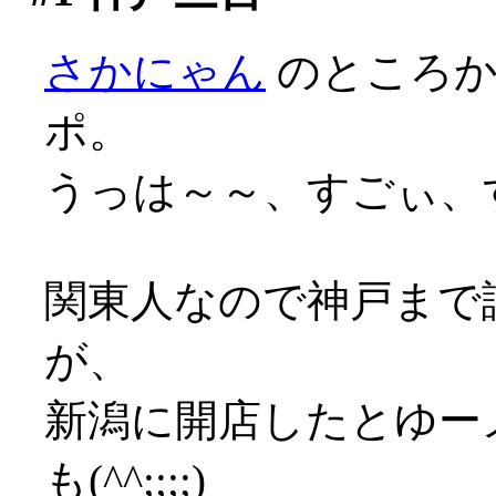
さかにゃん
のところ
ポ。
うっは～～、すごぃ、すご
関東人なので神戸まで
が、
新潟に開店したとゆー
も(^^;;;;)