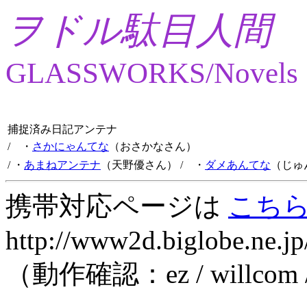
ヲドル駄目人間
GLASSWORKS/Novels
捕捉済み日記アンテナ
/ ・
さかにゃんてな
（おさかなさん）
/ ・
あまねアンテナ
（天野優さん）
/ ・
ダメあんてな
（じゅ
携帯対応ページは
こち
http://www2d.biglobe.ne.jp
（動作確認：ez / willcom 