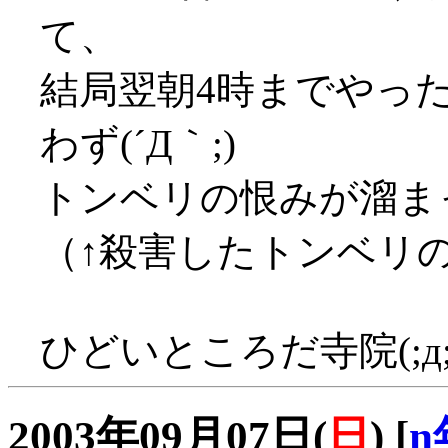
て、
結局翌朝4時までやっ
わず(´Д｀;)
トンベリの恨みが溜まっ
（↑殺害したトンベリ
ひどいところだ寺院(;д;
2003年09月07日(
日
)
[
n