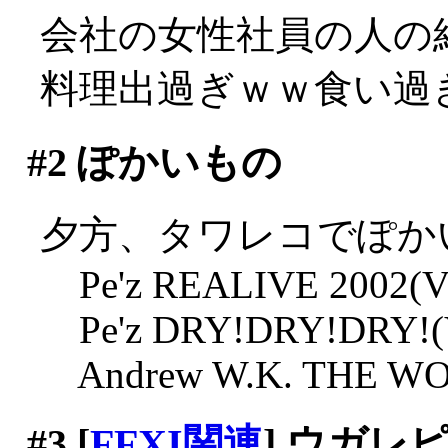
会社の女性社員の人の
料理出過ぎｗｗ食い過
#2
ぽかいもの
夕方、タワレコでぽか
Pe'z REALIVE 2002(Vir
Pe'z DRY!DRY!DRY!(Vi
Andrew W.K. THE WOLF
#3
[
FFXI関連
] ウガ