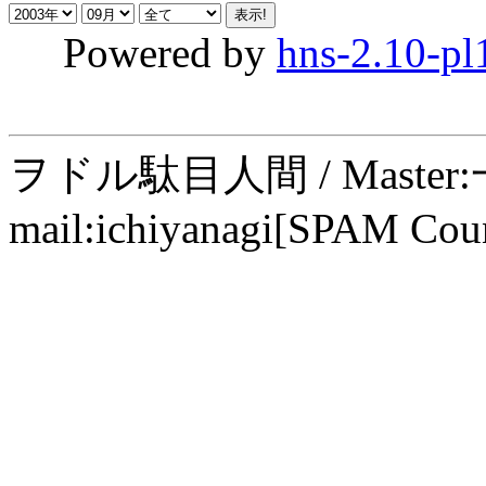
Powered by
hns-2.10-pl
ヲドル駄目人間 / Maste
mail:ichiyanagi[SPAM Cou