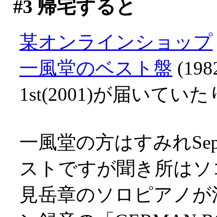
#3
帰宅すると
某オンラインショップ
一風堂のベスト盤
(19
1st(2001)が届いてい
一風堂の方はすみれSept
ストですが聞き所はソ
見岳章のソロピアノが清冽