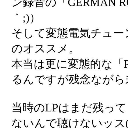
ン録音の「GERMAN 
｀;)）
そして変態電気チューン「
のオススメ。
本当は更に変態的な「RA
るんですが残念ながら未C
当時のLPはまだ残っ
ないんで聴けないッス(;д