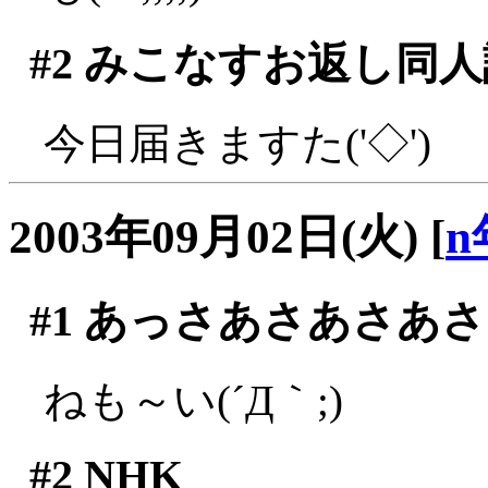
#2
みこなすお返し同人
今日届きますた('◇')ゞ
2003年09月02日(火)
[
n
#1
あっさあさあさあさ
ねも～い(´Д｀;)
#2
NHK