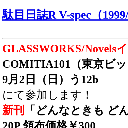
駄目日誌R V-spec（1999/
GLASSWORKS/Nove
COMITIA101（東京
9月2日（日）う12b
にて参加します！
新刊
「どんなときも どん
20P 領布価格￥300