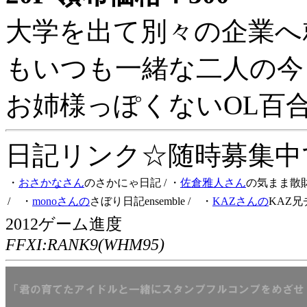
大学を出て別々の企業へ
もいつも一緒な二人の今
お姉様っぽくないOL百
日記リンク☆随時募集中です
・
おさかなさん
のさかにゃ日記
/ ・
佐倉雅人さん
の気まま散
/ ・
monoさんの
さぼり日記ensemble
/ ・
KAZさんの
KAZ兄
2012ゲーム進度
FFXI:RANK9(WHM95)