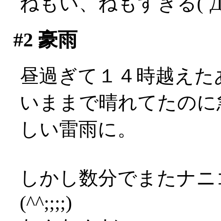
ねもい、ねもすぎる(´Д
#2
豪雨
昼過ぎて１４時越えたあ
いままで晴れてたのに
しい雷雨に。
しかし数分でまたナニ
(^^;;;;)