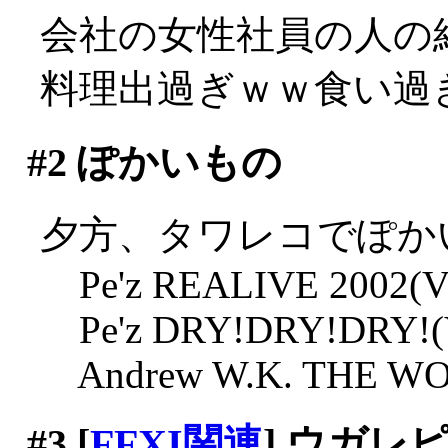
会社の女性社員の人の
料理出過ぎｗｗ食い過
#2
ぽかいもの
夕方、タワレコでぽか
Pe'z REALIVE 2002(Vir
Pe'z DRY!DRY!DRY!(Vi
Andrew W.K. THE WOLF
#3
[
FFXI関連
] ウガ