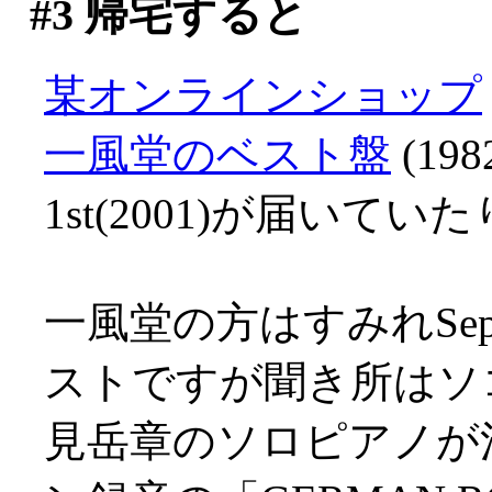
#3
帰宅すると
某オンラインショップ
一風堂のベスト盤
(19
1st(2001)が届いてい
一風堂の方はすみれSept
ストですが聞き所はソ
見岳章のソロピアノが清冽