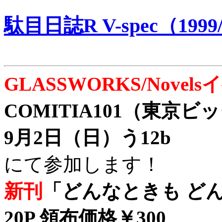
駄目日誌R V-spec（1999/
GLASSWORKS/Nove
COMITIA101（東京
9月2日（日）う12b
にて参加します！
新刊
「どんなときも どん
20P 領布価格￥300