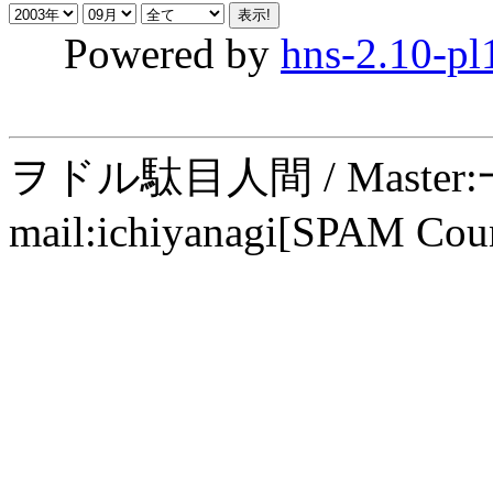
Powered by
hns-2.10-pl
ヲドル駄目人間 / Maste
mail:ichiyanagi[SPAM Cou