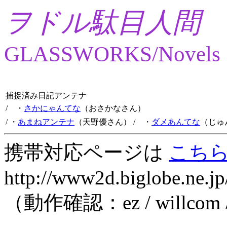
ヲドル駄目人間
GLASSWORKS/Novels
捕捉済み日記アンテナ
/ ・
さかにゃんてな
（おさかなさん）
/ ・
あまねアンテナ
（天野優さん）
/ ・
ダメあんてな
（じゅ
携帯対応ページは
こち
http://www2d.biglobe.ne.jp
（動作確認：ez / willcom 