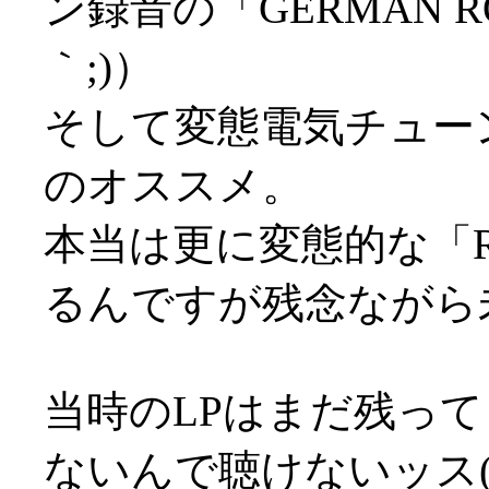
ン録音の「GERMAN 
｀;)）
そして変態電気チューン「
のオススメ。
本当は更に変態的な「RA
るんですが残念ながら未C
当時のLPはまだ残っ
ないんで聴けないッス(;д