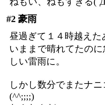
ねもい、ねもすぎる(´Д
#2
豪雨
昼過ぎて１４時越えたあ
いままで晴れてたのに
しい雷雨に。
しかし数分でまたナニ
(^^;;;;)