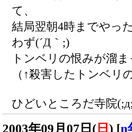
て、
結局翌朝4時までやっ
わず(´Д｀;)
トンベリの恨みが溜まっ
（↑殺害したトンベリ
ひどいところだ寺院(;д;
2003年09月07日(
日
)
[
n