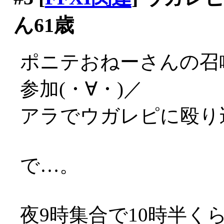
ん61歳
ポニテおねーさんの召
参加(・∀・)／
アラでウガレピに殴り
で…。
夜9時集合で10時半