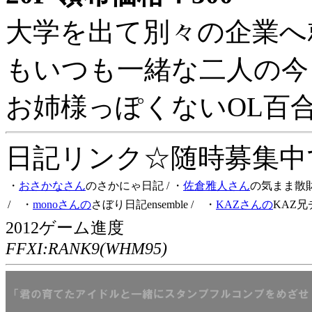
大学を出て別々の企業へ
もいつも一緒な二人の今
お姉様っぽくないOL百
日記リンク☆随時募集中です
・
おさかなさん
のさかにゃ日記
/ ・
佐倉雅人さん
の気まま散
/ ・
monoさんの
さぼり日記ensemble
/ ・
KAZさんの
KAZ兄
2012ゲーム進度
FFXI:RANK9(WHM95)