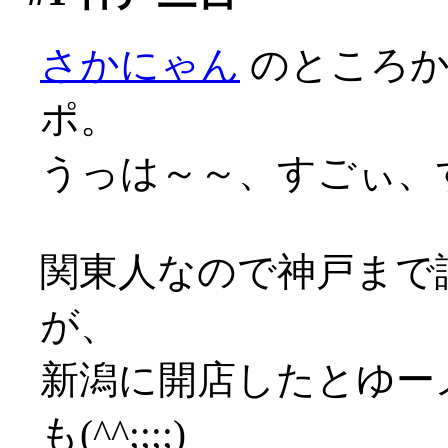
さかにゃん
のところ
ポ。
うっは～～、すごぃ、すご
関東人なので神戸まで
が、
新潟に開店したとゆー
も(^^;;;;)