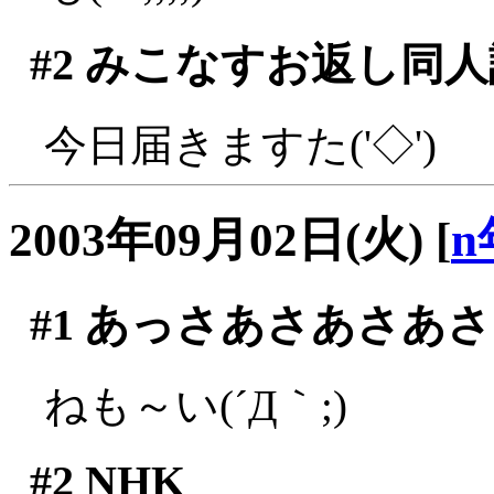
#2
みこなすお返し同人
今日届きますた('◇')ゞ
2003年09月02日(火)
[
n
#1
あっさあさあさあさ
ねも～い(´Д｀;)
#2
NHK