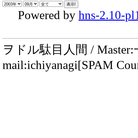
Powered by
hns-2.10-pl
ヲドル駄目人間 / Maste
mail:ichiyanagi[SPAM Cou