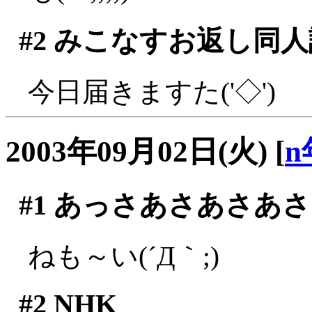
#2
みこなすお返し同人
今日届きますた('◇')ゞ
2003年09月02日(火)
[
n
#1
あっさあさあさあさ
ねも～い(´Д｀;)
#2
NHK