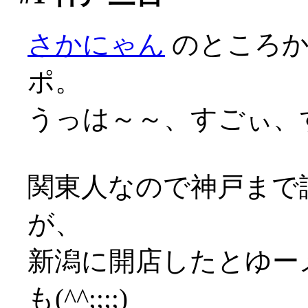
さかにゃん
のところ
ポ。
うっは～～、すごぃ、すご
関東人なので神戸まで
が、
新潟に開店したとゆー
も(^^;;;;)