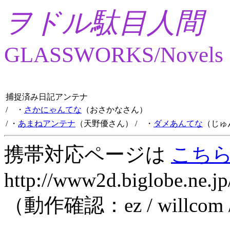
ヲドル駄目人間
GLASSWORKS/Novels
捕捉済み日記アンテナ
/ ・
さかにゃんてな
（おさかなさん）
/ ・
あまねアンテナ
（天野優さん）
/ ・
ダメあんてな
（じゅ
携帯対応ページは
こち
http://www2d.biglobe.ne.jp
（動作確認：ez / willcom 