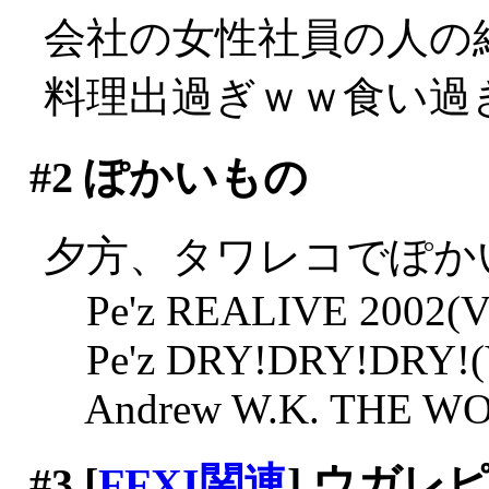
会社の女性社員の人の
料理出過ぎｗｗ食い過
#2
ぽかいもの
夕方、タワレコでぽか
Pe'z REALIVE 2002(Vir
Pe'z DRY!DRY!DRY!(Vi
Andrew W.K. THE WOLF
#3
[
FFXI関連
] ウガ