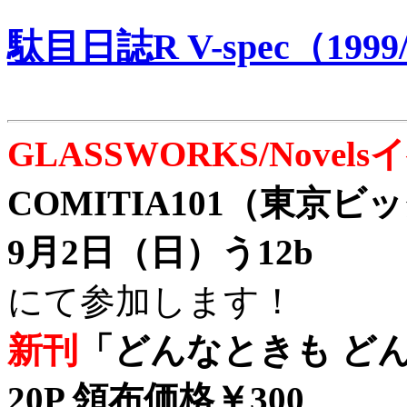
駄目日誌R V-spec（1999/
GLASSWORKS/Nove
COMITIA101（東京
9月2日（日）う12b
にて参加します！
新刊
「どんなときも どん
20P 領布価格￥300