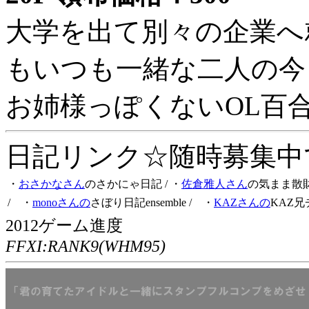
大学を出て別々の企業へ
もいつも一緒な二人の今
お姉様っぽくないOL百
日記リンク☆随時募集中です
・
おさかなさん
のさかにゃ日記
/ ・
佐倉雅人さん
の気まま散
/ ・
monoさんの
さぼり日記ensemble
/ ・
KAZさんの
KAZ兄
2012ゲーム進度
FFXI:RANK9(WHM95)