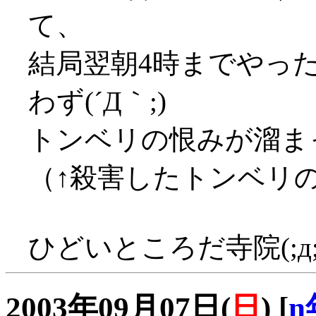
て、
結局翌朝4時までやっ
わず(´Д｀;)
トンベリの恨みが溜まっ
（↑殺害したトンベリ
ひどいところだ寺院(;д;
2003年09月07日(
日
)
[
n