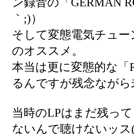
ン録音の「GERMAN 
｀;)）
そして変態電気チューン「
のオススメ。
本当は更に変態的な「RA
るんですが残念ながら未C
当時のLPはまだ残っ
ないんで聴けないッス(;д