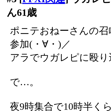
ん61歳
ポニテおねーさんの召
参加(・∀・)／
アラでウガレピに殴り
で…。
夜9時集合で10時半