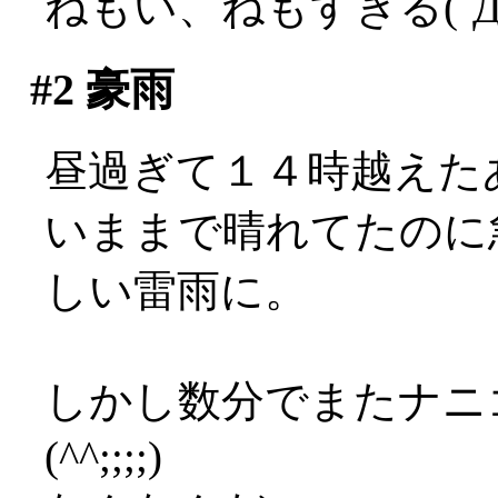
ねもい、ねもすぎる(´Д
#2
豪雨
昼過ぎて１４時越えたあ
いままで晴れてたのに
しい雷雨に。
しかし数分でまたナニ
(^^;;;;)