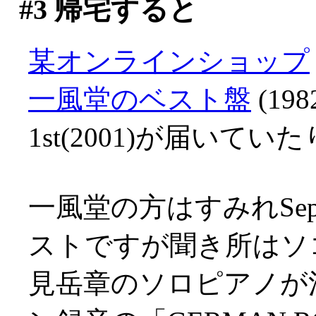
#3
帰宅すると
某オンラインショップ
一風堂のベスト盤
(19
1st(2001)が届いてい
一風堂の方はすみれSept
ストですが聞き所はソ
見岳章のソロピアノが清冽