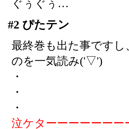
ぐぅぐぅ…
#2
ぴたテン
最終巻も出た事ですし
のを一気読み('▽')
・
・
・
泣ケターーーーーーーーッ