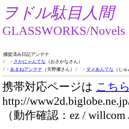
ヲドル駄目人間
GLASSWORKS/Novels
捕捉済み日記アンテナ
/ ・
さかにゃんてな
（おさかなさん）
/ ・
あまねアンテナ
（天野優さん）
/ ・
ダメあんてな
（じゅ
携帯対応ページは
こち
http://www2d.biglobe.ne.jp
（動作確認：ez / willcom 