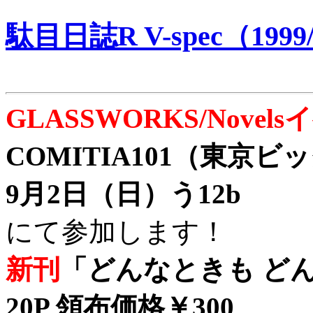
駄目日誌R V-spec（1999/
GLASSWORKS/Nove
COMITIA101（東京
9月2日（日）う12b
にて参加します！
新刊
「どんなときも どん
20P 領布価格￥300