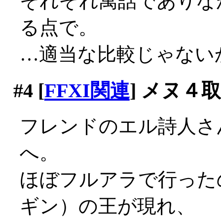
それぞれ寓話でありな
る点で。
…適当な比較じゃないかも(
#4
[
FFXI関連
] メヌ４
フレンドのエル詩人さ
へ。
ほぼフルアラで行った
ギン）の王が現れ、