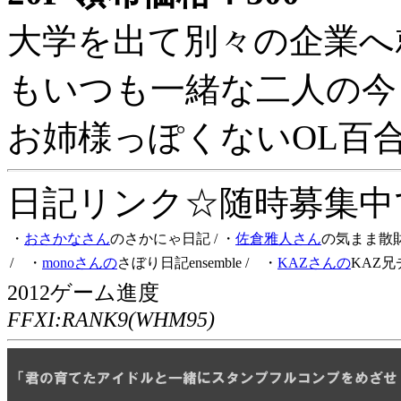
大学を出て別々の企業へ
もいつも一緒な二人の今
お姉様っぽくないOL百
日記リンク☆随時募集中です
・
おさかなさん
のさかにゃ日記
/ ・
佐倉雅人さん
の気まま散
/ ・
monoさんの
さぼり日記ensemble
/ ・
KAZさんの
KAZ兄
2012ゲーム進度
FFXI:RANK9(WHM95)