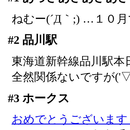
ねむー(´Д｀;) …１０
#2
品川駅
東海道新幹線品川駅本日開
全然関係ないですが('▽'
#3
ホークス
おめでとうございます～