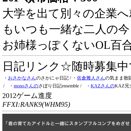
大学を出て別々の企業へ
もいつも一緒な二人の今
お姉様っぽくないOL百
日記リンク☆随時募集中です
・
おさかなさん
のさかにゃ日記
/ ・
佐倉雅人さん
の気まま散
/ ・
monoさんの
さぼり日記ensemble
/ ・
KAZさんの
KAZ兄
2012ゲーム進度
FFXI:RANK9(WHM95)