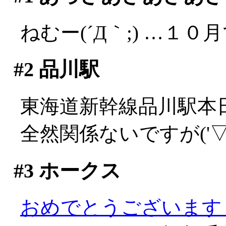
ねむー(´Д｀;) …１０
#2
品川駅
東海道新幹線品川駅本日開
全然関係ないですが('▽'
#3
ホークス
おめでとうございます～