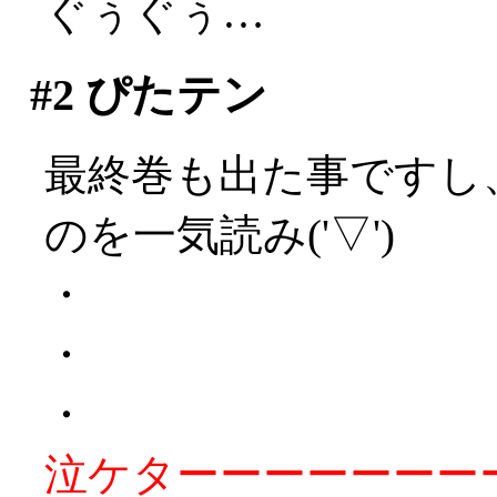
ぐぅぐぅ…
#2
ぴたテン
最終巻も出た事ですし
のを一気読み('▽')
・
・
・
泣ケターーーーーーーーッ