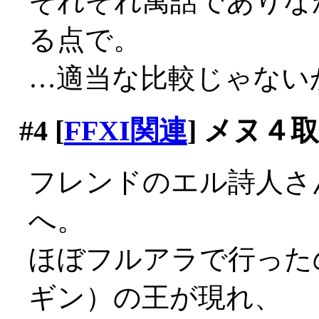
それぞれ寓話でありな
る点で。
…適当な比較じゃないかも(
#4
[
FFXI関連
] メヌ４
フレンドのエル詩人さ
へ。
ほぼフルアラで行った
ギン）の王が現れ、