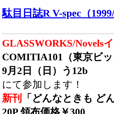
駄目日誌R V-spec（1999/
GLASSWORKS/Nove
COMITIA101（東京
9月2日（日）う12b
にて参加します！
新刊
「どんなときも どん
20P 領布価格￥300