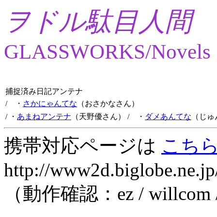
ヲドル駄目人間
GLASSWORKS/Novels
捕捉済み日記アンテナ
/ ・
さかにゃんてな
（おさかなさん）
/ ・
あまねアンテナ
（天野優さん）
/ ・
ダメあんてな
（じゅ
携帯対応ページは
こち
http://www2d.biglobe.ne.jp
（動作確認：ez / willcom 