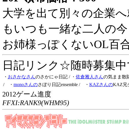
大学を出て別々の企業へ
もいつも一緒な二人の今
お姉様っぽくないOL百
日記リンク☆随時募集中です
・
おさかなさん
のさかにゃ日記
/ ・
佐倉雅人さん
の気まま散
/ ・
monoさんの
さぼり日記ensemble
/ ・
KAZさんの
KAZ兄
2012ゲーム進度
FFXI:RANK9(WHM95)