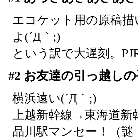
エコケット用の原稿描
よ(´Д｀;)
という訳で大遅刻。PJ
#2
お友達の引っ越しの
横浜遠い(´Д｀;)
上越新幹線→東海道新
品川駅マンセー！（謎