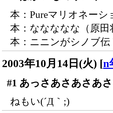
本：Pureマリオネーション
本：ななななな（原田将太郎 
本：ニニンがシノブ伝 Vo
2003年10月14日(火)
[
n
#1
あっさあさあさあさ
ねもい(´Д｀;)