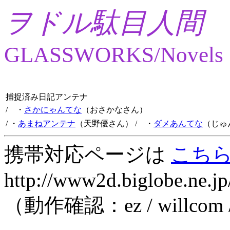
ヲドル駄目人間
GLASSWORKS/Novels
捕捉済み日記アンテナ
/ ・
さかにゃんてな
（おさかなさん）
/ ・
あまねアンテナ
（天野優さん）
/ ・
ダメあんてな
（じゅ
携帯対応ページは
こち
http://www2d.biglobe.ne.jp
（動作確認：ez / willcom 