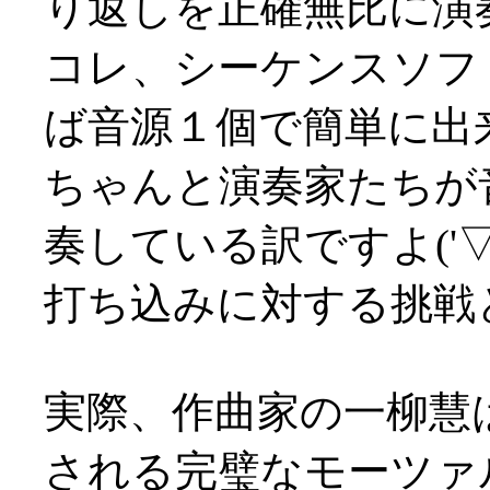
り返しを正確無比に演
コレ、シーケンスソフ
ば音源１個で簡単に出
ちゃんと演奏家たちが
奏している訳ですよ('▽'
打ち込みに対する挑戦という
実際、作曲家の一柳慧
される完璧なモーツァ