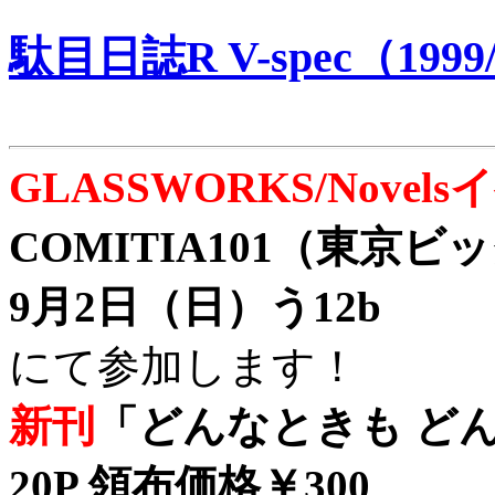
駄目日誌R V-spec（1999/
GLASSWORKS/Nove
COMITIA101（東京
9月2日（日）う12b
にて参加します！
新刊
「どんなときも どん
20P 領布価格￥300