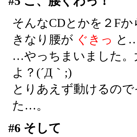
#5
こ、腰ぐわっ！
そんなCDとかを２F
きなり腰が
ぐきっ
と…(
…やっちまいました。
よ？(´Д｀;)
とりあえず動けるので
た…。
#6
そして