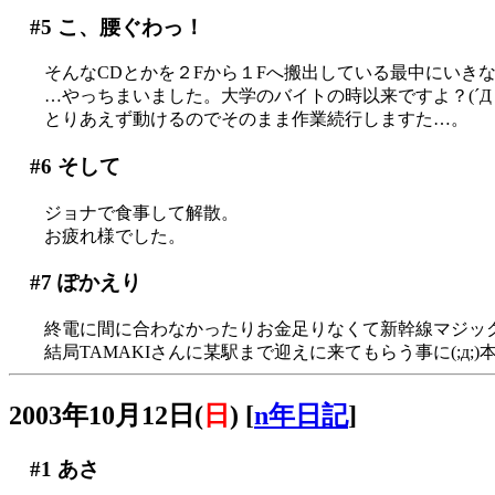
#5
こ、腰ぐわっ！
そんなCDとかを２Fから１Fへ搬出している最中にいき
…やっちまいました。大学のバイトの時以来ですよ？(´Д｀
とりあえず動けるのでそのまま作業続行しますた…。
#6
そして
ジョナで食事して解散。
お疲れ様でした。
#7
ぽかえり
終電に間に合わなかったりお金足りなくて新幹線マジッ
結局TAMAKIさんに某駅まで迎えに来てもらう事に(;д
2003年10月12日(
日
)
[
n年日記
]
#1
あさ