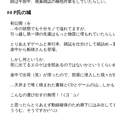
師は午前中、廃棄雑誌の梱包作業をしていたらしい。
#4
P氏の城
初公開（を
…今の状態でも十分モノで溢れてますが、
引っ越し第一弾の先週はもっと物質に埋もれていたらし
とりあえずゲームと単行本、雑誌を仕分けして箱詰め→
途中から船雄さんも登場。
しかし何というか、
世に出てるエロゲは全部あるのではないかというくらい
途中で出荷（笑）が滞ったので、部屋に潜入した我々が
…天井まで堆く積まれた書籍とCDとゲームの山…しかも六畳
こんなの運び出すの無理！！(´Д｀;)ノ
と思ったらとりあえず動線確保のため廊下にはみ出して
ううむ、そうですか(^^;;;)