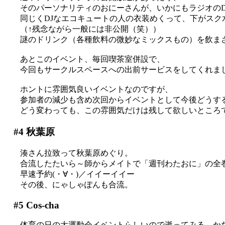
そのパーソナリティのおにーさんが、いかにもラジオのDJと
同じくDJなエコキュートの人の衣装めくって、下がスク
（↑残念ながら一般には非公開（笑））
謎のドリンク（各種飲料の微妙なミックスもの）を飲まされて
あとこのイベント、毎回喫茶室併設で、
今回もサークルスペースへの出前サービスをしてくれました(
ホントに雰囲気良いイベントなのですが、
参加者の減少も含め次回からイベントとして今後どうす
どう変わっても、この雰囲気だけは残して欲しいところ
#4
秋葉原
湊さん拉致って秋葉原めぐり。
合流したたいら～師からメイトで「週刊わたおに」の全巻
早速予約(・∀・)／イイーイイー
その後、にゃしゃぽんも合流。
#5
Cos-cha
体育の日の大運動会イベントらしいので逝ってみる、かなり久し