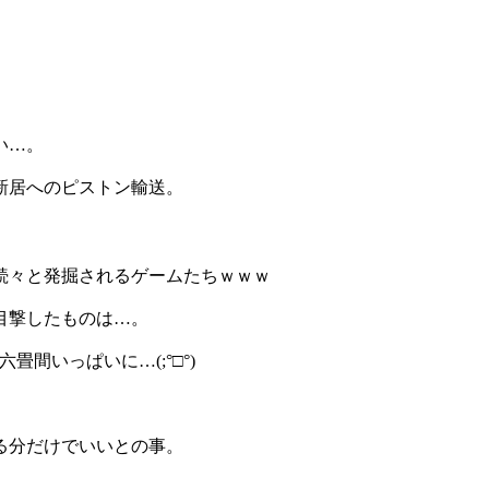
い…。
新居へのピストン輸送。
続々と発掘されるゲームたちｗｗｗ
目撃したものは…。
間いっぱいに…(;°□°)
る分だけでいいとの事。