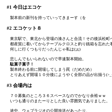
#1
今日はエコケ
製本前の新刊を持っていってきまーす（を
#2
エコケット８
東京駅で、東北から登場の湊さんと合流！その後浜松町
都産貿に着いてからテーブルクロスと釣り銭箱を忘れた事に
何しに行くつもりだったんじゃ私は(;д;)
悲しんでもいられないので早速製本開始。
駄菓子菓子！
製本終わる前に開場してしまう罠（だめだめ）
とりあえず開場１０分後にようやく全部の品が出揃う(>_<
#3
会場内は
７０募集のところ３６スペースなのでかなり余裕ｗｗ
いつも通りのまたーりとした良い雰囲気でありました。
途中、ウェブラジオの公開放送があったり、