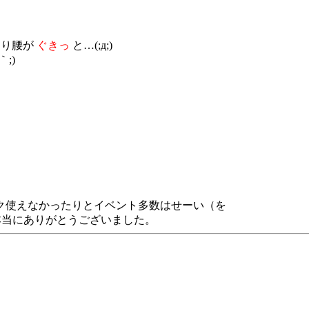
なり腰が
ぐきっ
と…(;д;)
;)
ク使えなかったりとイベント多数はせーい（を
;)本当にありがとうございました。