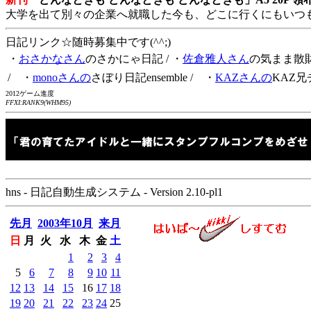
大学を出て別々の企業へ就職した今も、どこに行くにもいつ
日記リンク☆随時募集中です(^^;)
・
おさかなさん
のさかにゃ日記
/ ・
佐倉雅人さん
の気まま散
/ ・
monoさんの
さぼり日記ensemble
/ ・
KAZさんの
KAZ兄
2012ゲーム進度
FFXI:RANK9(WHM95)
hns - 日記自動生成システム - Version 2.10-pl1
先月
2003年10月
来月
日
月
火
水
木
金
土
1
2
3
4
5
6
7
8
9
10
11
12
13
14
15
16
17
18
19
20
21
22
23
24
25