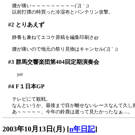
腰が痛い～～～～～～～～～(´Д｀;)
以前打撲の時買った冷湿布とバンテリン攻撃。
#2
とりあえず
静養も兼ねてエコケ原稿を編集印刷さgy
腰が痛いので地元の祭り見物はキャンセル(´Д｀;)
#3
群馬交響楽団第404回定期演奏会
yet
#4
F１日本GP
テレビにて観戦。
なんというか、最後まで目が離せないレースなんて久し振り
あ～～～～～、今年の鈴鹿は逝って見たかったなぁ…。
2003年10月13日(月)
[
n年日記
]