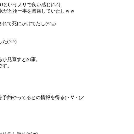
いうノリで良い感じ(^-^)
水だとゆー事を暴露していたしｗｗ
死にかけてたし(^^;;)
^-^)
るか見直すとの事。
です。
予約やってるとの情報を得る(・∀・)／
振り(^^;;;)