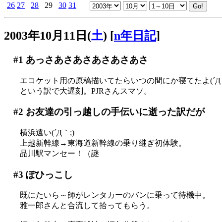
26
27
28
29
30
31
2003年10月11日(
土
)
[
n年日記
]
#1
あっさあさあさあさあさあさ
エコケット用の原稿描いてたらいつの間にか寝てたよ(´Д｀
という訳で大遅刻。PJRさんスマソ。
#2
お友達の引っ越しの手伝いに逝った訳だが
横浜遠い(´Д｀;)
上越新幹線→東海道新幹線の乗り継ぎ初体験。
品川駅マンセー！（謎
#3
ぽひっこし
既にたいら～師がレンタカーのバンに乗って待機中。
雅一郎さんと合流して拾ってもらう。