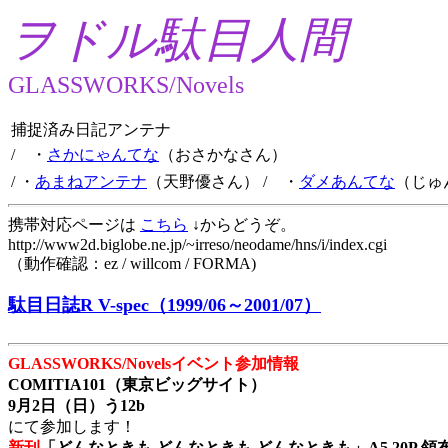
ヲドル駄目人間
GLASSWORKS/Novels
捕捉済み日記アンテナ
/ ・
さかにゃんてな
（おさかなさん）
/ ・
あまねアンテナ
（天野優さん）
/ ・
ダメあんてな
（じゅ
携帯対応ページは
こちら
↓からどうぞ。
http://www2d.biglobe.ne.jp/~irreso/neodame/hns/i/index.cgi
（動作確認：ez / willcom / FORMA)
駄目日誌R V-spec（1999/06～2001/07）
GLASSWORKS/Novelsイベント参加情報
COMITIA101（東京ビッグサイト）
9月2日（日）う12b
にて参加します！
新刊
「どんなときも どんなときも どんなときも」A5 20P 領布