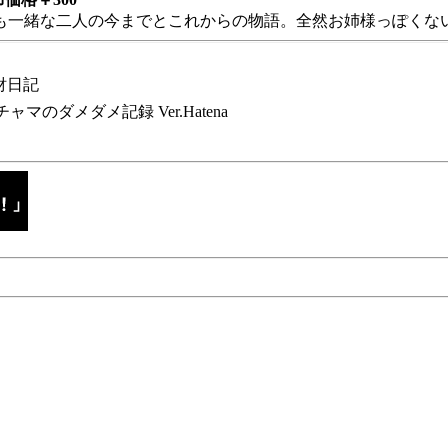
も一緒な二人の今までとこれからの物語。全然お姉様っぽくない
財日記
チャマのダメダメ記録 Ver.Hatena