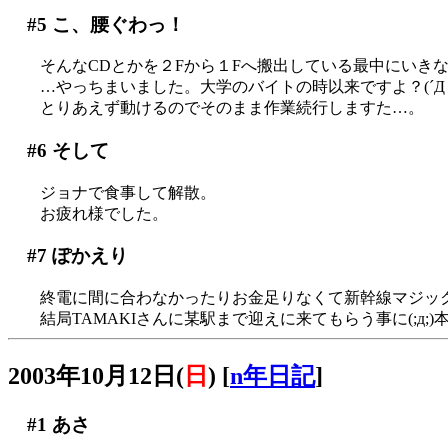
#5
こ、腰ぐわっ！
そんなCDとかを２Fから１Fへ搬出している最中にいき
…やっちまいました。大学のバイトの時以来ですよ？(´Д｀
とりあえず動けるのでそのまま作業続行しますた…。
#6
そして
ジョナで食事して解散。
お疲れ様でした。
#7
ぽかえり
終電に間に合わなかったりお金足りなくて新幹線マジッ
結局TAMAKIさんに某駅まで迎えに来てもらう事に(;д
2003年10月12日(
日
)
[
n年日記
]
#1
あさ