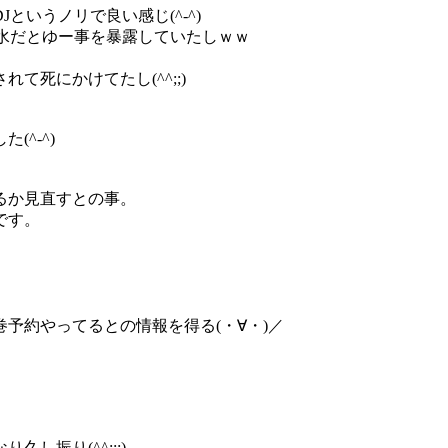
いうノリで良い感じ(^-^)
水だとゆー事を暴露していたしｗｗ
死にかけてたし(^^;;)
^-^)
るか見直すとの事。
です。
予約やってるとの情報を得る(・∀・)／
振り(^^;;;)