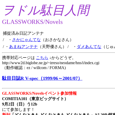
ヲドル駄目人間
GLASSWORKS/Novels
捕捉済み日記アンテナ
/ ・
さかにゃんてな
（おさかなさん）
/ ・
あまねアンテナ
（天野優さん）
/ ・
ダメあんてな
（じゅ
携帯対応ページは
こちら
↓からどうぞ。
http://www2d.biglobe.ne.jp/~irreso/neodame/hns/i/index.cgi
（動作確認：ez / willcom / FORMA)
駄目日誌R V-spec（1999/06～2001/07）
GLASSWORKS/Novelsイベント参加情報
COMITIA101（東京ビッグサイト）
9月2日（日）う12b
にて参加します！
新刊
「どんなときも どんなときも どんなときも」A5 20P 領布