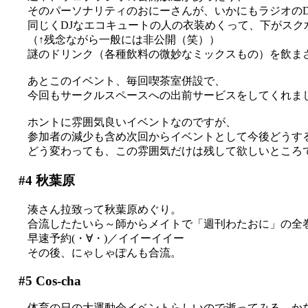
そのパーソナリティのおにーさんが、いかにもラジオのDJと
同じくDJなエコキュートの人の衣装めくって、下がスク
（↑残念ながら一般には非公開（笑））
謎のドリンク（各種飲料の微妙なミックスもの）を飲まされて
あとこのイベント、毎回喫茶室併設で、
今回もサークルスペースへの出前サービスをしてくれました(
ホントに雰囲気良いイベントなのですが、
参加者の減少も含め次回からイベントとして今後どうす
どう変わっても、この雰囲気だけは残して欲しいところ
#4
秋葉原
湊さん拉致って秋葉原めぐり。
合流したたいら～師からメイトで「週刊わたおに」の全巻
早速予約(・∀・)／イイーイイー
その後、にゃしゃぽんも合流。
#5
Cos-cha
体育の日の大運動会イベントらしいので逝ってみる、かなり久し