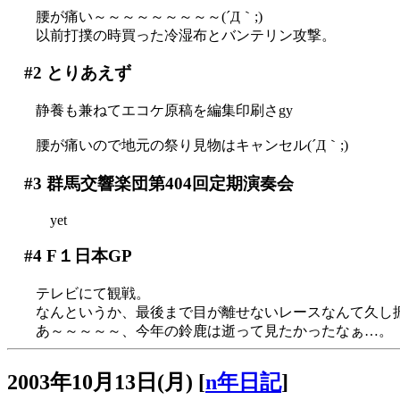
腰が痛い～～～～～～～～～(´Д｀;)
以前打撲の時買った冷湿布とバンテリン攻撃。
#2
とりあえず
静養も兼ねてエコケ原稿を編集印刷さgy
腰が痛いので地元の祭り見物はキャンセル(´Д｀;)
#3
群馬交響楽団第404回定期演奏会
yet
#4
F１日本GP
テレビにて観戦。
なんというか、最後まで目が離せないレースなんて久し振り
あ～～～～～、今年の鈴鹿は逝って見たかったなぁ…。
2003年10月13日(月)
[
n年日記
]