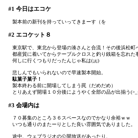
#1
今日はエコケ
製本前の新刊を持っていってきまーす（を
#2
エコケット８
東京駅で、東北から登場の湊さんと合流！その後浜松町
都産貿に着いてからテーブルクロスと釣り銭箱を忘れた事に
何しに行くつもりだったんじゃ私は(;д;)
悲しんでもいられないので早速製本開始。
駄菓子菓子！
製本終わる前に開場してしまう罠（だめだめ）
とりあえず開場１０分後にようやく全部の品が出揃う(>_<
#3
会場内は
７０募集のところ３６スペースなのでかなり余裕ｗｗ
いつも通りのまたーりとした良い雰囲気でありました。
途中、ウェブラジオの公開放送があったり、