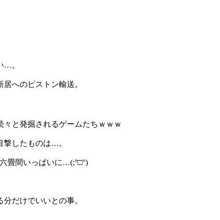
い…。
新居へのピストン輸送。
続々と発掘されるゲームたちｗｗｗ
目撃したものは…。
間いっぱいに…(;°□°)
る分だけでいいとの事。