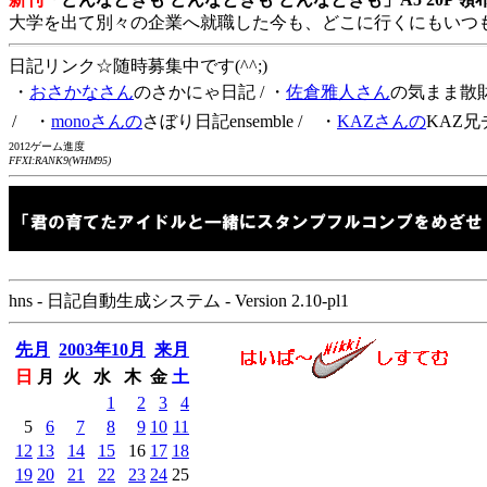
大学を出て別々の企業へ就職した今も、どこに行くにもいつ
日記リンク☆随時募集中です(^^;)
・
おさかなさん
のさかにゃ日記
/ ・
佐倉雅人さん
の気まま散
/ ・
monoさんの
さぼり日記ensemble
/ ・
KAZさんの
KAZ兄
2012ゲーム進度
FFXI:RANK9(WHM95)
hns - 日記自動生成システム - Version 2.10-pl1
先月
2003年10月
来月
日
月
火
水
木
金
土
1
2
3
4
5
6
7
8
9
10
11
12
13
14
15
16
17
18
19
20
21
22
23
24
25