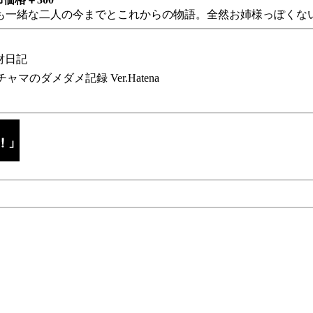
も一緒な二人の今までとこれからの物語。全然お姉様っぽくない
財日記
チャマのダメダメ記録 Ver.Hatena