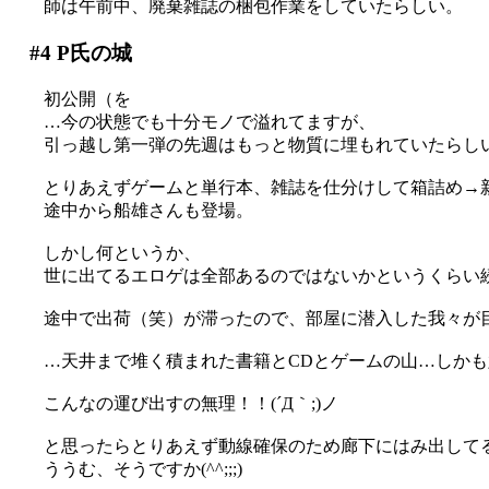
師は午前中、廃棄雑誌の梱包作業をしていたらしい。
#4
P氏の城
初公開（を
…今の状態でも十分モノで溢れてますが、
引っ越し第一弾の先週はもっと物質に埋もれていたらし
とりあえずゲームと単行本、雑誌を仕分けして箱詰め→
途中から船雄さんも登場。
しかし何というか、
世に出てるエロゲは全部あるのではないかというくらい
途中で出荷（笑）が滞ったので、部屋に潜入した我々が
…天井まで堆く積まれた書籍とCDとゲームの山…しかも六畳
こんなの運び出すの無理！！(´Д｀;)ノ
と思ったらとりあえず動線確保のため廊下にはみ出して
ううむ、そうですか(^^;;;)