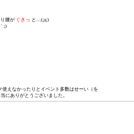
なり腰が
ぐきっ
と…(;д;)
;)
ク使えなかったりとイベント多数はせーい（を
;)本当にありがとうございました。