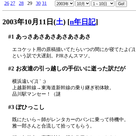
26
27
28
29
30
31
2003年10月11日(
土
)
[
n年日記
]
#1
あっさあさあさあさあさあさ
エコケット用の原稿描いてたらいつの間にか寝てたよ(´Д｀
という訳で大遅刻。PJRさんスマソ。
#2
お友達の引っ越しの手伝いに逝った訳だが
横浜遠い(´Д｀;)
上越新幹線→東海道新幹線の乗り継ぎ初体験。
品川駅マンセー！（謎
#3
ぽひっこし
既にたいら～師がレンタカーのバンに乗って待機中。
雅一郎さんと合流して拾ってもらう。