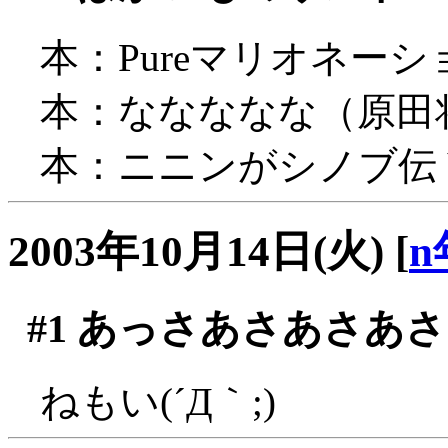
本：Pureマリオネーション
本：ななななな（原田将太郎 
本：ニニンがシノブ伝 Vo
2003年10月14日(火)
[
n
#1
あっさあさあさあさ
ねもい(´Д｀;)