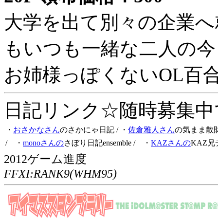
大学を出て別々の企業へ
もいつも一緒な二人の今
お姉様っぽくないOL百
日記リンク☆随時募集中です
・
おさかなさん
のさかにゃ日記
/ ・
佐倉雅人さん
の気まま散
/ ・
monoさんの
さぼり日記ensemble
/ ・
KAZさんの
KAZ兄
2012ゲーム進度
FFXI:RANK9(WHM95)