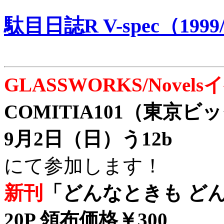
駄目日誌R V-spec（1999/
GLASSWORKS/Nove
COMITIA101（東京
9月2日（日）う12b
にて参加します！
新刊
「どんなときも どん
20P 領布価格￥300