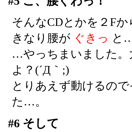
#5
こ、腰ぐわっ！
そんなCDとかを２F
きなり腰が
ぐきっ
と…(
…やっちまいました。
よ？(´Д｀;)
とりあえず動けるので
た…。
#6
そして