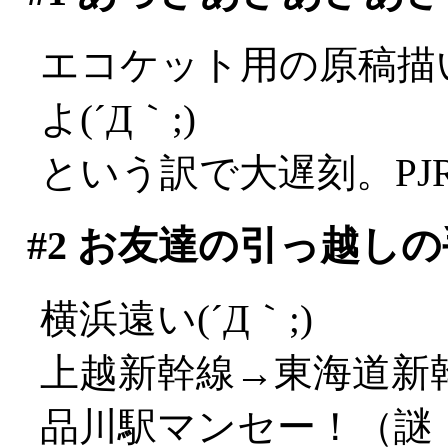
エコケット用の原稿描
よ(´Д｀;)
という訳で大遅刻。PJ
#2
お友達の引っ越しの
横浜遠い(´Д｀;)
上越新幹線→東海道新
品川駅マンセー！（謎