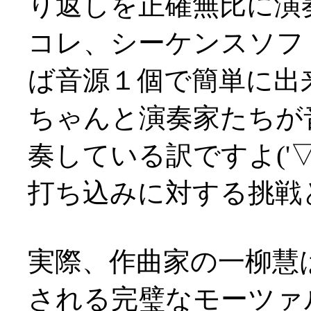
り返しを正確無比に演
コレ、シーケンスソフ
ば音源１個で簡単に出
ちゃんと演奏家たちが
奏している訳ですよ('▽'
打ち込みに対する挑戦という
実際、作曲家の一柳慧
される完璧なモーツァ