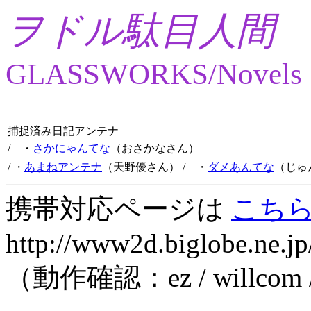
ヲドル駄目人間
GLASSWORKS/Novels
捕捉済み日記アンテナ
/ ・
さかにゃんてな
（おさかなさん）
/ ・
あまねアンテナ
（天野優さん）
/ ・
ダメあんてな
（じゅ
携帯対応ページは
こち
http://www2d.biglobe.ne.jp
（動作確認：ez / willcom 