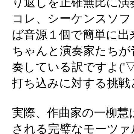
り返しを正確無比に演
コレ、シーケンスソフ
ば音源１個で簡単に出
ちゃんと演奏家たちが
奏している訳ですよ('▽'
打ち込みに対する挑戦という
実際、作曲家の一柳慧
される完璧なモーツァ