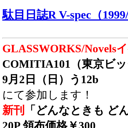
駄目日誌R V-spec（1999/
GLASSWORKS/Nove
COMITIA101（東京
9月2日（日）う12b
にて参加します！
新刊
「どんなときも どん
20P 領布価格￥300