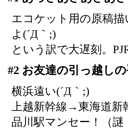
エコケット用の原稿描
よ(´Д｀;)
という訳で大遅刻。PJ
#2
お友達の引っ越しの
横浜遠い(´Д｀;)
上越新幹線→東海道新
品川駅マンセー！（謎