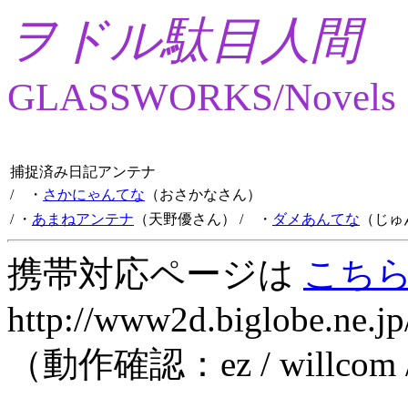
ヲドル駄目人間
GLASSWORKS/Novels
捕捉済み日記アンテナ
/ ・
さかにゃんてな
（おさかなさん）
/ ・
あまねアンテナ
（天野優さん）
/ ・
ダメあんてな
（じゅ
携帯対応ページは
こち
http://www2d.biglobe.ne.jp
（動作確認：ez / willcom 