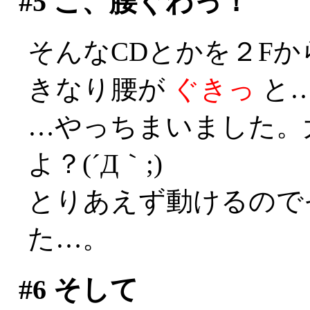
#5
こ、腰ぐわっ！
そんなCDとかを２F
きなり腰が
ぐきっ
と…(
…やっちまいました。
よ？(´Д｀;)
とりあえず動けるので
た…。
#6
そして