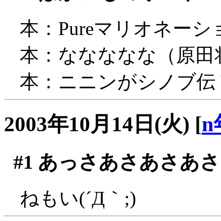
本：Pureマリオネーション
本：ななななな（原田将太郎 
本：ニニンがシノブ伝 Vo
2003年10月14日(火)
[
n
#1
あっさあさあさあさ
ねもい(´Д｀;)