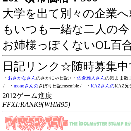
大学を出て別々の企業へ
もいつも一緒な二人の今
お姉様っぽくないOL百
日記リンク☆随時募集中です
・
おさかなさん
のさかにゃ日記
/ ・
佐倉雅人さん
の気まま散
/ ・
monoさんの
さぼり日記ensemble
/ ・
KAZさんの
KAZ兄
2012ゲーム進度
FFXI:RANK9(WHM95)