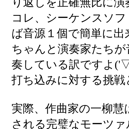
り返しを正確無比に演
コレ、シーケンスソフ
ば音源１個で簡単に出
ちゃんと演奏家たちが
奏している訳ですよ('▽'
打ち込みに対する挑戦という
実際、作曲家の一柳慧
される完璧なモーツァ