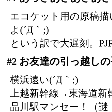
エコケット用の原稿描
よ(´Д｀;)
という訳で大遅刻。PJ
#2
お友達の引っ越しの
横浜遠い(´Д｀;)
上越新幹線→東海道新
品川駅マンセー！（謎