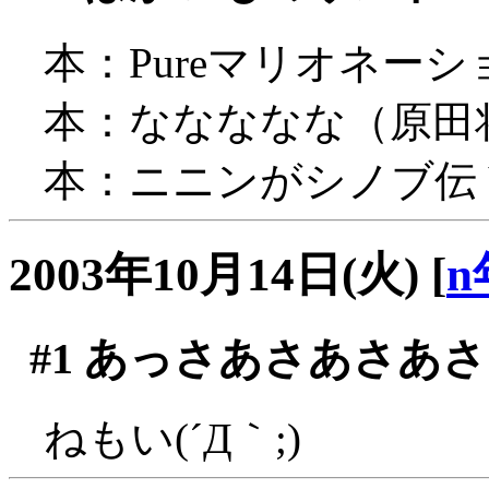
本：Pureマリオネーション
本：ななななな（原田将太郎 
本：ニニンがシノブ伝 Vo
2003年10月14日(火)
[
n
#1
あっさあさあさあさ
ねもい(´Д｀;)