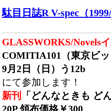
駄目日誌R V-spec（1999/
GLASSWORKS/Nove
COMITIA101（東京
9月2日（日）う12b
にて参加します！
新刊
「どんなときも どん
20P 領布価格￥300