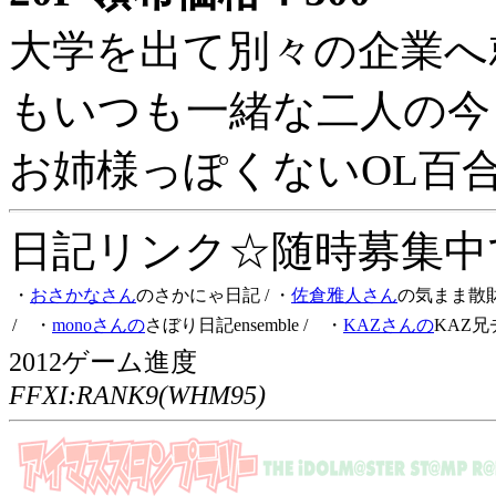
大学を出て別々の企業へ
もいつも一緒な二人の今
お姉様っぽくないOL百
日記リンク☆随時募集中です
・
おさかなさん
のさかにゃ日記
/ ・
佐倉雅人さん
の気まま散
/ ・
monoさんの
さぼり日記ensemble
/ ・
KAZさんの
KAZ兄
2012ゲーム進度
FFXI:RANK9(WHM95)