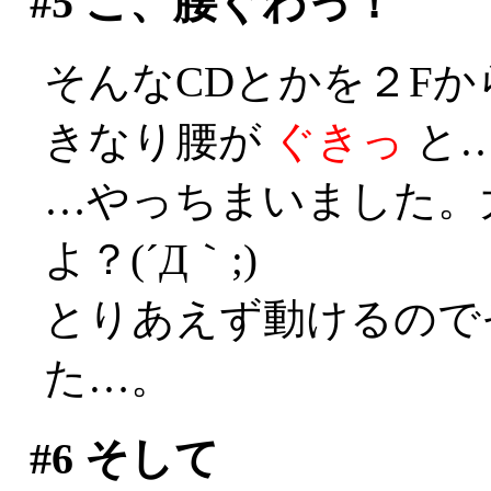
#5
こ、腰ぐわっ！
そんなCDとかを２F
きなり腰が
ぐきっ
と…(
…やっちまいました。
よ？(´Д｀;)
とりあえず動けるので
た…。
#6
そして