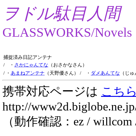
ヲドル駄目人間
GLASSWORKS/Novels
捕捉済み日記アンテナ
/ ・
さかにゃんてな
（おさかなさん）
/ ・
あまねアンテナ
（天野優さん）
/ ・
ダメあんてな
（じゅ
携帯対応ページは
こち
http://www2d.biglobe.ne.jp
（動作確認：ez / willcom 