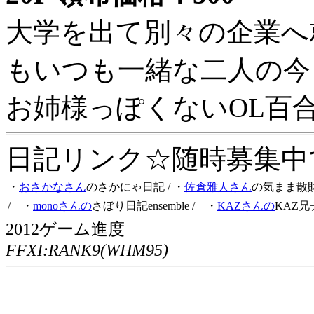
大学を出て別々の企業へ
もいつも一緒な二人の今
お姉様っぽくないOL百
日記リンク☆随時募集中です
・
おさかなさん
のさかにゃ日記
/ ・
佐倉雅人さん
の気まま散
/ ・
monoさんの
さぼり日記ensemble
/ ・
KAZさんの
KAZ兄
2012ゲーム進度
FFXI:RANK9(WHM95)