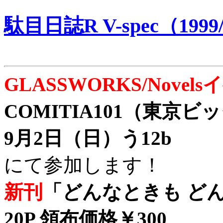
駄目日誌R V-spec（1999/
GLASSWORKS/Nove
COMITIA101（東京
9月2日（日）う12b
にて参加します！
新刊
「どんなときも どん
20P 領布価格￥300