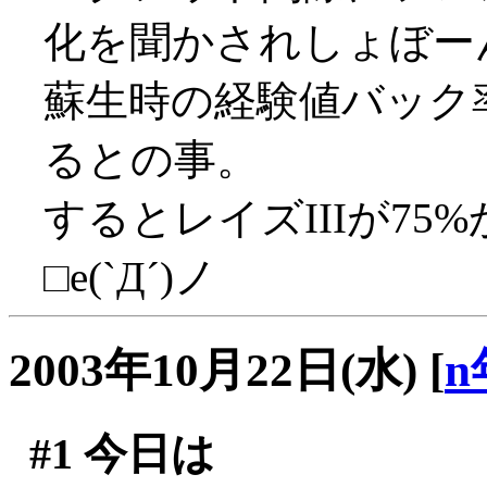
化を聞かされしょぼーん(
蘇生時の経験値バック率
るとの事。
するとレイズIIIが7
□e(`Д´)ノ
2003年10月22日(水)
[
n
#1
今日は