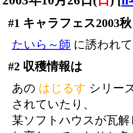
2003年10月26日(
日
)
[
n
#1
キャラフェス2003秋
たいら～師
に誘われて逝
#2
収穫情報は
あの
はじるす
シリー
されていたり、
某ソフトハウスが瓦解