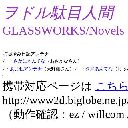
ヲドル駄目人間
GLASSWORKS/Novels
捕捉済み日記アンテナ
/ ・
さかにゃんてな
（おさかなさん）
/ ・
あまねアンテナ
（天野優さん）
/ ・
ダメあんてな
（じゅ
携帯対応ページは
こち
http://www2d.biglobe.ne.jp
（動作確認：ez / willcom 