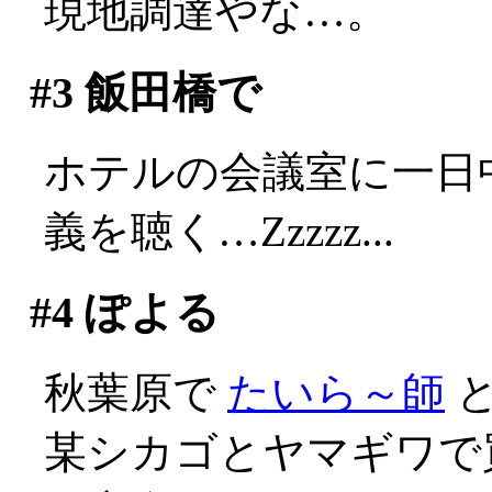
現地調達やな…。
#3
飯田橋で
ホテルの会議室に一日
義を聴く…Zzzzz...
#4
ぽよる
秋葉原で
たいら～師
と
某シカゴとヤマギワで