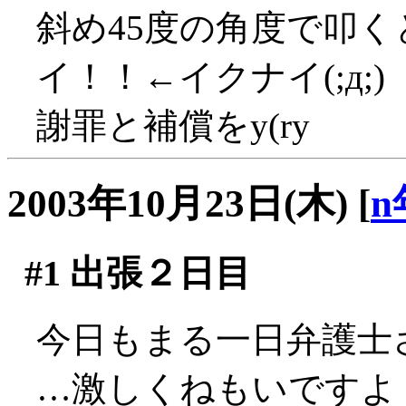
斜め45度の角度で叩く
イ！！←イクナイ(;д;)
謝罪と補償をy(ry
2003年10月23日(木)
[
n
#1
出張２日目
今日もまる一日弁護士さ
…激しくねもいですよ