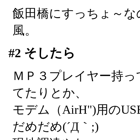
飯田橋にすっちょ～なの
風。
#2
そしたら
ＭＰ３プレイヤー持っ
てたりとか、
モデム（AirH")用の
だめだめ(´Д｀;)