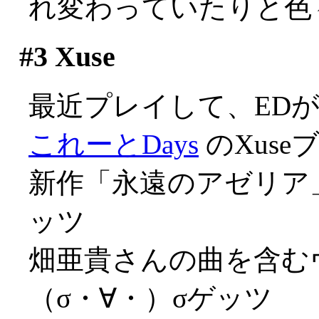
れ変わっていたりと色々(
#3
Xuse
最近プレイして、ED
これーとDays
のXuse
新作「永遠のアゼリア」
ッツ
畑亜貴さんの曲を含む
（σ・∀・）σゲッツ