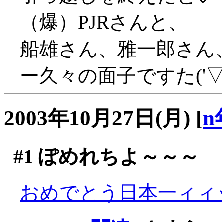
（爆）PJRさんと、
船雄さん、雅一郎さん
ー久々の面子ですた('▽'
2003年10月27日(月)
[
n
#1
ぽめれちよ～～～
おめでとう日本一ィィッ！