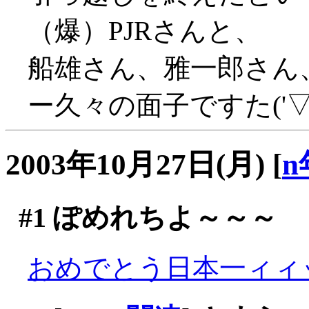
（爆）PJRさんと、
船雄さん、雅一郎さん
ー久々の面子ですた('▽'
2003年10月27日(月)
[
n
#1
ぽめれちよ～～～
おめでとう日本一ィィッ！