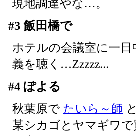
現地調達やな…。
#3
飯田橋で
ホテルの会議室に一日
義を聴く…Zzzzz...
#4
ぽよる
秋葉原で
たいら～師
と
某シカゴとヤマギワで