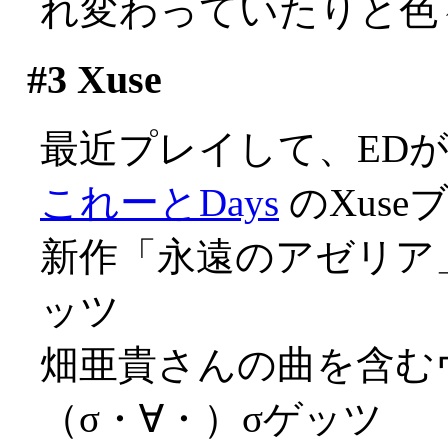
れ変わっていたりと色々(
#3
Xuse
最近プレイして、ED
これーとDays
のXuse
新作「永遠のアゼリア」
ッツ
畑亜貴さんの曲を含む
（σ・∀・）σゲッツ