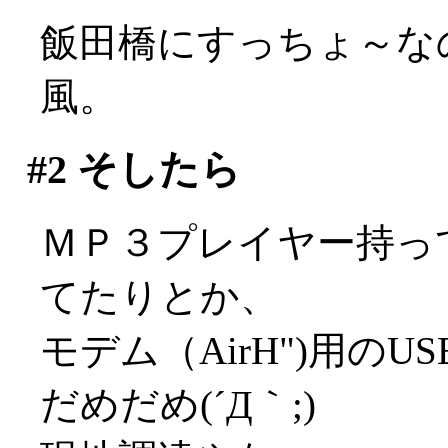
飯田橋にすっちょ～なの
風。
#2
そしたら
ＭＰ３プレイヤー持っ
てたりとか、
モデム（AirH")用の
だめだめ(´Д｀;)