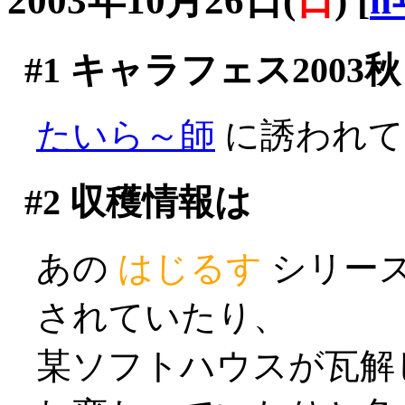
2003年10月26日(
日
)
[
n
#1
キャラフェス2003秋
たいら～師
に誘われて逝
#2
収穫情報は
あの
はじるす
シリー
されていたり、
某ソフトハウスが瓦解