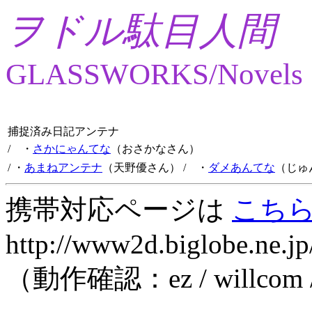
ヲドル駄目人間
GLASSWORKS/Novels
捕捉済み日記アンテナ
/ ・
さかにゃんてな
（おさかなさん）
/ ・
あまねアンテナ
（天野優さん）
/ ・
ダメあんてな
（じゅ
携帯対応ページは
こち
http://www2d.biglobe.ne.jp
（動作確認：ez / willcom 