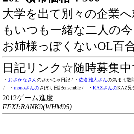
大学を出て別々の企業へ
もいつも一緒な二人の今
お姉様っぽくないOL百
日記リンク☆随時募集中です
・
おさかなさん
のさかにゃ日記
/ ・
佐倉雅人さん
の気まま散
/ ・
monoさんの
さぼり日記ensemble
/ ・
KAZさんの
KAZ兄
2012ゲーム進度
FFXI:RANK9(WHM95)