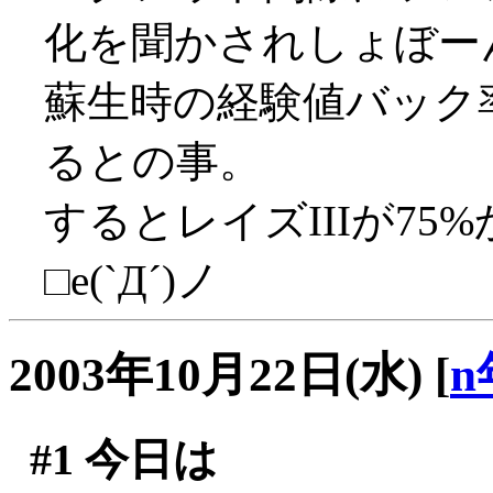
化を聞かされしょぼーん(
蘇生時の経験値バック率
るとの事。
するとレイズIIIが7
□e(`Д´)ノ
2003年10月22日(水)
[
n
#1
今日は