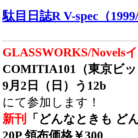
駄目日誌R V-spec（1999/
GLASSWORKS/Nove
COMITIA101（東京
9月2日（日）う12b
にて参加します！
新刊
「どんなときも どん
20P 領布価格￥300