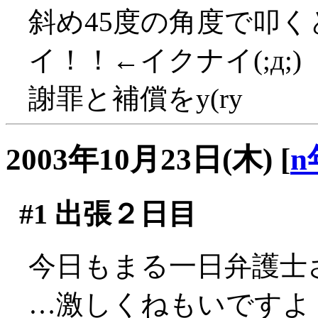
斜め45度の角度で叩く
イ！！←イクナイ(;д;)
謝罪と補償をy(ry
2003年10月23日(木)
[
n
#1
出張２日目
今日もまる一日弁護士さ
…激しくねもいですよ