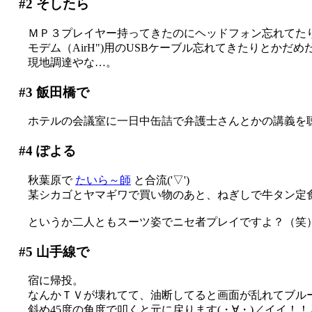
#2
そしたら
ＭＰ３プレイヤー持ってきたのにヘッドフォン忘れてた
モデム（AirH")用のUSBケーブル忘れてきたりとかだめだめ
現地調達やな…。
#3
飯田橋で
ホテルの会議室に一日中缶詰で弁護士さんとかの講義を聴く…Z
#4
ぽよる
秋葉原で
たいら～師
と合流('▽')
某シカゴとヤマギワで買い物のあと、ねぎしで牛タン定食
というか二人ともスーツ姿でニセ者プレイですよ？（笑
#5
山手線で
宿に帰投。
なんかＴＶが壊れてて、油断してると画面が乱れてブルース
斜め45度の角度で叩くと元に戻ります(・∀・)／イイ！！←イ