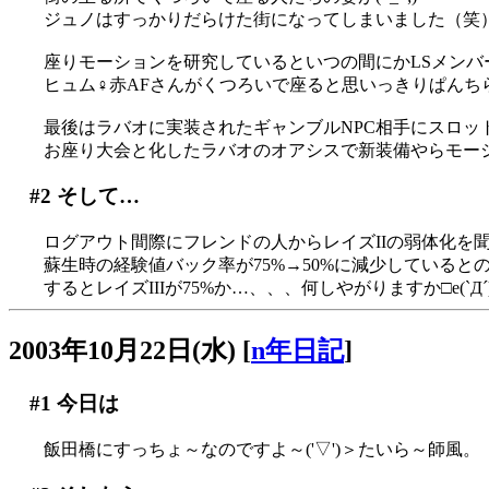
ジュノはすっかりだらけた街になってしまいました（笑
座りモーションを研究しているといつの間にかLSメンバ
ヒュム♀赤AFさんがくつろいで座ると思いっきりぱんちら～な
最後はラバオに実装されたギャンブルNPC相手にスロット(?
お座り大会と化したラバオのオアシスで新装備やらモーショ
#2
そして…
ログアウト間際にフレンドの人からレイズIIの弱体化を聞か
蘇生時の経験値バック率が75%→50%に減少していると
するとレイズIIIが75%か…、、、何しやがりますか□e(`Д´
2003年10月22日(水)
[
n年日記
]
#1
今日は
飯田橋にすっちょ～なのですよ～('▽')＞たいら～師風。