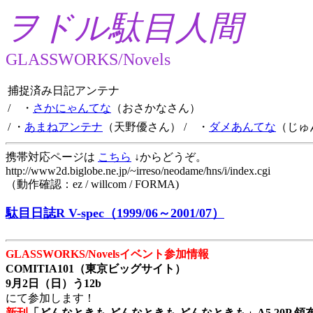
ヲドル駄目人間
GLASSWORKS/Novels
捕捉済み日記アンテナ
/ ・
さかにゃんてな
（おさかなさん）
/ ・
あまねアンテナ
（天野優さん）
/ ・
ダメあんてな
（じゅ
携帯対応ページは
こちら
↓からどうぞ。
http://www2d.biglobe.ne.jp/~irreso/neodame/hns/i/index.cgi
（動作確認：ez / willcom / FORMA)
駄目日誌R V-spec（1999/06～2001/07）
GLASSWORKS/Novelsイベント参加情報
COMITIA101（東京ビッグサイト）
9月2日（日）う12b
にて参加します！
新刊
「どんなときも どんなときも どんなときも」A5 20P 領布