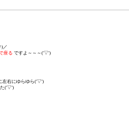
)／
で座る
ですよ～～～('▽')
右にゆらゆら('▽')
'▽')