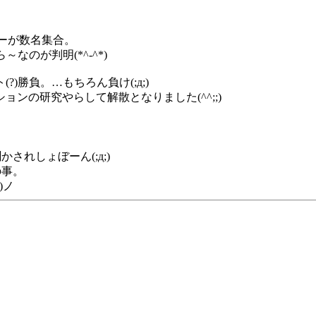
）
ーが数名集合。
のが判明(*^-^*)
)勝負。…もちろん負け(;д;)
ンの研究やらして解散となりました(^^;;)
されしょぼーん(;д;)
の事。
)ノ