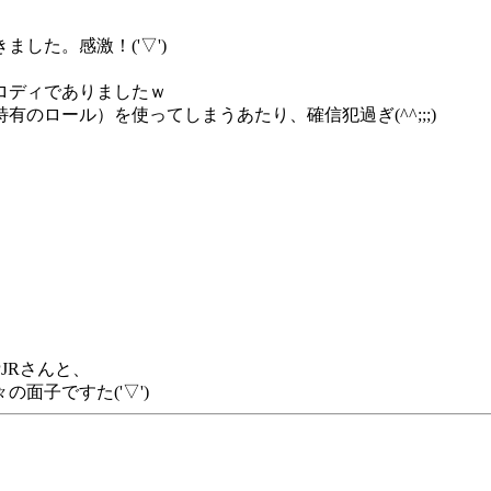
した。感激！('▽')
ロディでありましたｗ
のロール）を使ってしまうあたり、確信犯過ぎ(^^;;;)
JRさんと、
面子ですた('▽')