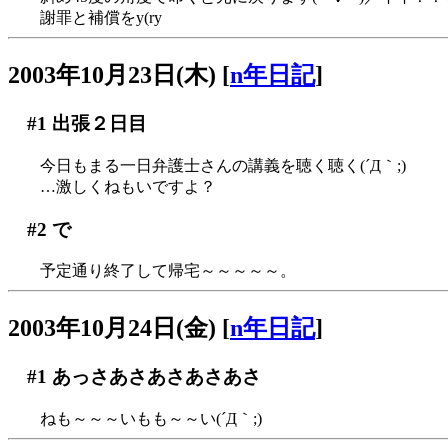
謝罪と補償をy(ry
2003年10月23日(木)
[
n年日記
]
#1
出張２日目
今日もまる一日弁護士さんの講義を聴く聴く(´Д｀;)
…激しくねもいですよ？
#2
で
予定通り終了して帰宅～～～～～。
2003年10月24日(金)
[
n年日記
]
#1
あっさあさあさあさあさ
ねも～～～いもも～～い(´Д｀;)