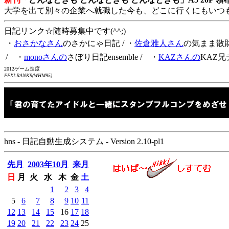
大学を出て別々の企業へ就職した今も、どこに行くにもいつ
日記リンク☆随時募集中です(^^;)
・
おさかなさん
のさかにゃ日記
/ ・
佐倉雅人さん
の気まま散
/ ・
monoさんの
さぼり日記ensemble
/ ・
KAZさんの
KAZ兄
2012ゲーム進度
FFXI:RANK9(WHM95)
hns - 日記自動生成システム - Version 2.10-pl1
先月
2003年10月
来月
日
月
火
水
木
金
土
1
2
3
4
5
6
7
8
9
10
11
12
13
14
15
16
17
18
19
20
21
22
23
24
25