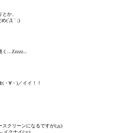
りとか、
(´Д｀;)
zzzz...
(・∀・)／イイ！！
）
クリーンになるですが(;д;)
クナイ(;д;)