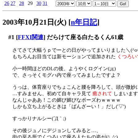
26
27
28
29
30
31
2003年10月21日(火)
[
n年日記
]
#1
[
FFXI関連
] だらけて座る白たるくん61歳
さてさて大幅うｐでーとの日がやってまいりました＼(^o^
もちろんお目当ては新モーションで追加された
くつろい
小一時間ほどのDLの後、ようやくログイン(;д;)
で、さっそくモグハ内で座ってみましたですよ？
うっは、体育座りでちょこんと腰を降ろして、頭が微妙に左
…すみません、初めて自キャラ見て
癒されて
しまいますた(
なんじゃああ！この媚び媚びなポーズわｗｗｗｗ
しかも立ち上がるときは「ばんざーい！」だし('▽')
すっかりナルシー(´Д｀;)
その後ジュノにデジョンしてみると…、
街の至る所でくつろいで座る人たちの姿が(^_^;)