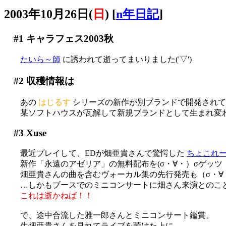
2003年10月26日(
日
)
[
n年日記
]
#1
キャラフェス2003秋
たいら～師
に誘われて逝ってまいりました('▽')
#2
収穫情報は
あの
はじるす
シリーズの新作が別ブランドで開発されて
某ソフトハウスが瓦解して新規ブランドとして生まれ変わっ
#3
Xuse
最近プレイして、EDが畑亜貴さんで驚愕した
ちょこれーと
新作「永遠のアゼリア」の無料配布を(σ・∀・）σゲッツ
畑亜貴さんの曲を含むヴォーカル集の先行発売も（σ・∀
…しかもブースでのミニコンサートに畑さん来演とのこ
これは逝かねば！！
で、途中合流した雅一郎さんとミニコンサート鑑賞。
生畑亜貴さんを見れてライブを聴けた上に、