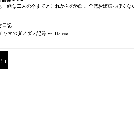
も一緒な二人の今までとこれからの物語。全然お姉様っぽくない
財日記
チャマのダメダメ記録 Ver.Hatena