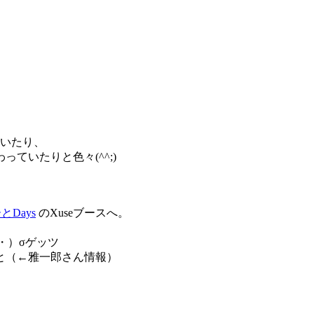
いたり、
ていたりと色々(^^;)
Days
のXuseブースへ。
・）σゲッツ
と（←雅一郎さん情報）