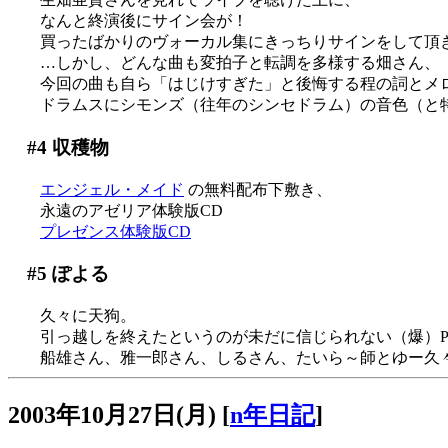
なんと終演後にサイン会が！
買ったばかりのヴォーカル集にきっちりサインをして頂きま
…しかし、どんな曲も変拍子と転調を多様する畑さん、
今回の曲も自ら「はじけすぎた」と後悔する程の詞とメ
ドラムスにシモンズ（往年のシンセドラム）の音色（と特有
#4
収穫物
エンジェル・メイド
の無料配布下敷き、
永遠のアゼリア体験版CD
プレゼンス体験版CD
#5
ぽよる
久々に天狗。
引っ越しを終えたというのが未だに信じられない（爆）P
船雄さん、雅一郎さん、しるさん、たいら～師とゆー久々の
2003年10月27日(月)
[
n年日記
]