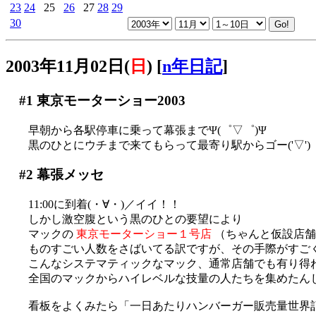
23
24
25
26
27
28
29
30
2003年11月02日(
日
)
[
n年日記
]
#1
東京モーターショー2003
早朝から各駅停車に乗って幕張までΨ(゜▽゜)Ψ
黒のひとにウチまで来てもらって最寄り駅からゴー('▽')
#2
幕張メッセ
11:00に到着(・∀・)／イイ！！
しかし激空腹という黒のひとの要望により
マックの
東京モーターショー１号店
（ちゃんと仮設店舗
ものすごい人数をさばいてる訳ですが、その手際がすご
こんなシステマティックなマック、通常店舗でも有り得ねぇ
全国のマックからハイレベルな技量の人たちを集めたんじゃ
看板をよくみたら「一日あたりハンバーガー販売量世界