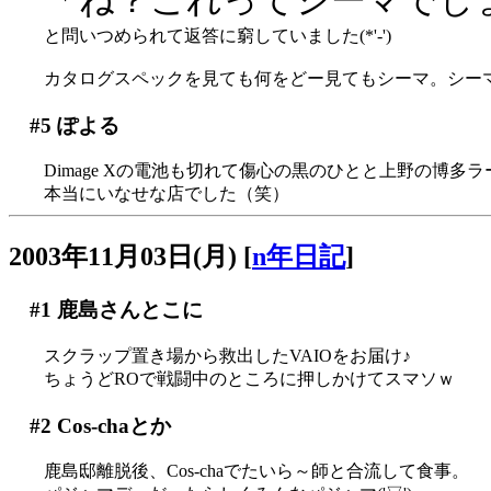
と問いつめられて返答に窮していました(*'-')
カタログスペックを見ても何をどー見てもシーマ。シー
#5
ぽよる
Dimage Xの電池も切れて傷心の黒のひとと上野の博多
本当にいなせな店でした（笑）
2003年11月03日(月)
[
n年日記
]
#1
鹿島さんとこに
スクラップ置き場から救出したVAIOをお届け♪
ちょうどROで戦闘中のところに押しかけてスマソｗ
#2
Cos-chaとか
鹿島邸離脱後、Cos-chaでたいら～師と合流して食事。