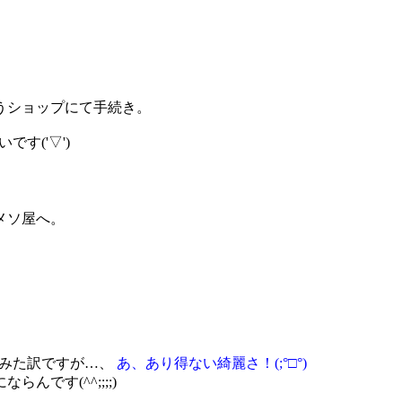
うショップにて手続き。
す('▽')
メソ屋へ。
てみた訳ですが…、
あ、あり得ない綺麗さ！(;°□°)
です(^^;;;;)