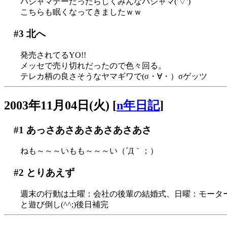
パジャマデーだったらしくみんなパジャマ('▽')
こちらも眠くなってきましたｗｗ
#3
北へ
発売されてるYO!!
メッセで売り切れだったので色々回る。
テレカ柄の良さそうなヤマギワで(σ・∀・）σゲッツ
2003年11月04日(火)
[
n年日記
]
#1
あっさあさあさあさあさあさ
ねも～～～いもも～～～い（´Д｀；）
#2
とりあえず
週末の行動は土曜：会社の後輩の結婚式、日曜：モーターショ
と遊び倒し(^^;)後日補完