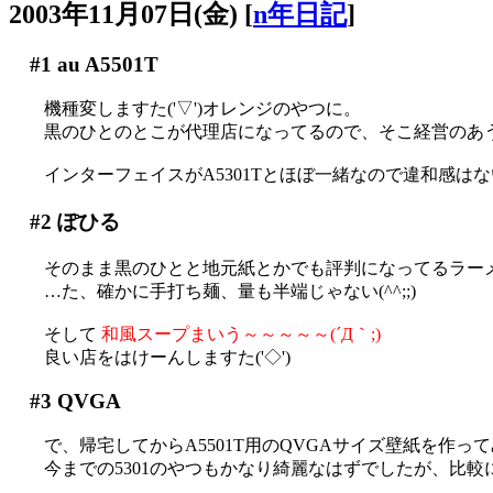
2003年11月07日(金)
[
n年日記
]
#1
au A5501T
機種変しますた('▽')オレンジのやつに。
黒のひとのとこが代理店になってるので、そこ経営のあ
インターフェイスがA5301Tとほぼ一緒なので違和感はないで
#2
ぽひる
そのまま黒のひとと地元紙とかでも評判になってるラー
…た、確かに手打ち麺、量も半端じゃない(^^;;)
そして
和風スープまいう～～～～～(´Д｀;)
良い店をはけーんしますた('◇')ゞ
#3
QVGA
で、帰宅してからA5501T用のQVGAサイズ壁紙を作っ
今までの5301のやつもかなり綺麗なはずでしたが、比較にならん