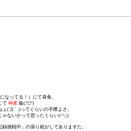
になってる！）にて昼食。
くて
神業
級(;°□°)
(´Д｀;)ってぐらいの手際よさ。
ないかって思ったくらい(^^;;)
記録挑戦中」の張り紙がしてありますた。