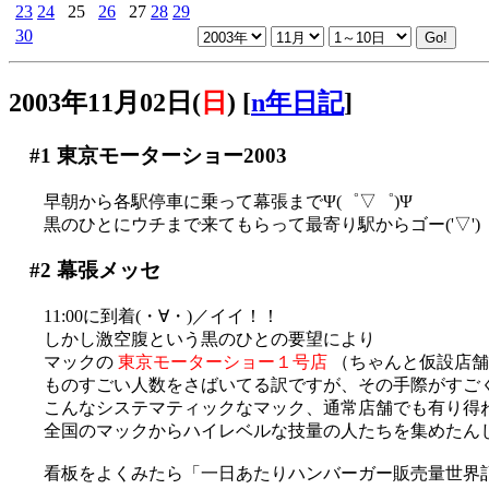
23
24
25
26
27
28
29
30
2003年11月02日(
日
)
[
n年日記
]
#1
東京モーターショー2003
早朝から各駅停車に乗って幕張までΨ(゜▽゜)Ψ
黒のひとにウチまで来てもらって最寄り駅からゴー('▽')
#2
幕張メッセ
11:00に到着(・∀・)／イイ！！
しかし激空腹という黒のひとの要望により
マックの
東京モーターショー１号店
（ちゃんと仮設店舗
ものすごい人数をさばいてる訳ですが、その手際がすご
こんなシステマティックなマック、通常店舗でも有り得ねぇ
全国のマックからハイレベルな技量の人たちを集めたんじゃ
看板をよくみたら「一日あたりハンバーガー販売量世界