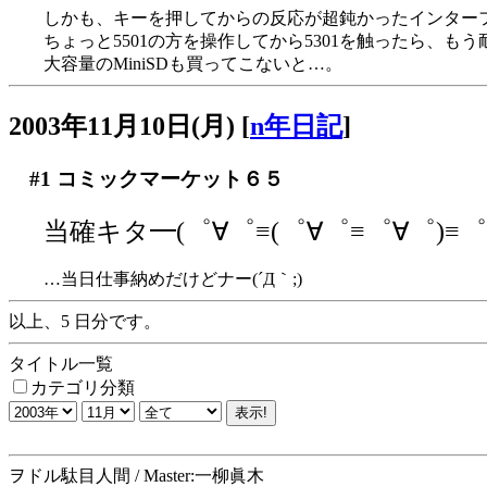
しかも、キーを押してからの反応が超鈍かったインター
ちょっと5501の方を操作してから5301を触ったら、もう耐えら
大容量のMiniSDも買ってこないと…。
2003年11月10日(月)
[
n年日記
]
#1
コミックマーケット６５
当確キタ━(゜∀゜≡(゜∀゜≡゜∀゜)≡゜∀゜
…当日仕事納めだけどナー(´Д｀;)
以上、5 日分です。
タイトル一覧
カテゴリ分類
ヲドル駄目人間 / Master:一柳眞木