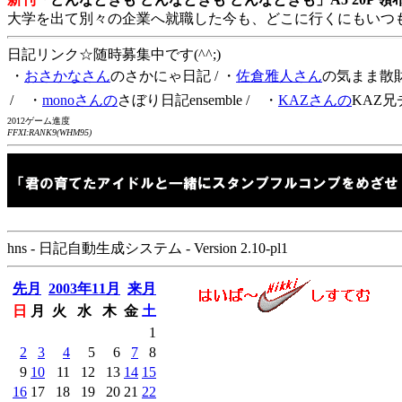
大学を出て別々の企業へ就職した今も、どこに行くにもいつ
日記リンク☆随時募集中です(^^;)
・
おさかなさん
のさかにゃ日記
/ ・
佐倉雅人さん
の気まま散
/ ・
monoさんの
さぼり日記ensemble
/ ・
KAZさんの
KAZ兄
2012ゲーム進度
FFXI:RANK9(WHM95)
hns - 日記自動生成システム - Version 2.10-pl1
先月
2003年11月
来月
日
月
火
水
木
金
土
1
2
3
4
5
6
7
8
9
10
11
12
13
14
15
16
17
18
19
20
21
22