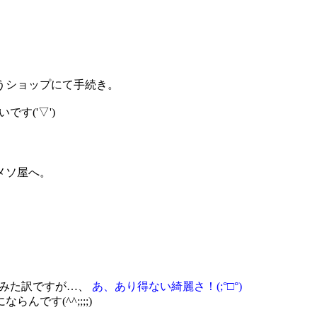
うショップにて手続き。
す('▽')
メソ屋へ。
てみた訳ですが…、
あ、あり得ない綺麗さ！(;°□°)
です(^^;;;;)