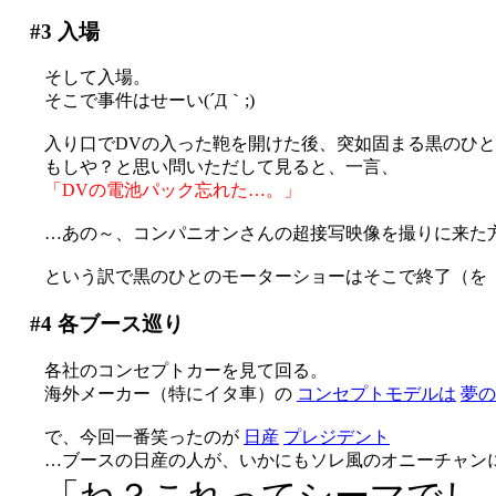
#3
入場
そして入場。
そこで事件はせーい(´Д｀;)
入り口でDVの入った鞄を開けた後、突如固まる黒のひ
もしや？と思い問いただして見ると、一言、
「DVの電池パック忘れた…。」
…あの～、コンパニオンさんの超接写映像を撮りに来た
という訳で黒のひとのモーターショーはそこで終了（を
#4
各ブース巡り
各社のコンセプトカーを見て回る。
海外メーカー（特にイタ車）の
コンセプトモデルは
夢の
で、今回一番笑ったのが
日産
プレジデント
…ブースの日産の人が、いかにもソレ風のオニーチャン
「ね？これってシーマでし