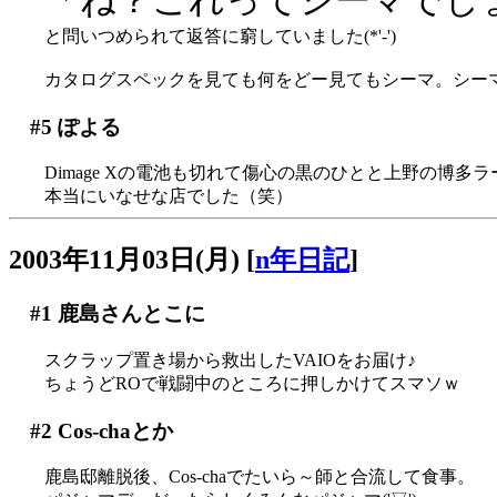
と問いつめられて返答に窮していました(*'-')
カタログスペックを見ても何をどー見てもシーマ。シー
#5
ぽよる
Dimage Xの電池も切れて傷心の黒のひとと上野の博多
本当にいなせな店でした（笑）
2003年11月03日(月)
[
n年日記
]
#1
鹿島さんとこに
スクラップ置き場から救出したVAIOをお届け♪
ちょうどROで戦闘中のところに押しかけてスマソｗ
#2
Cos-chaとか
鹿島邸離脱後、Cos-chaでたいら～師と合流して食事。