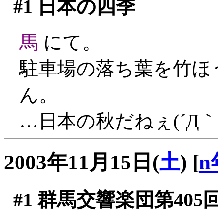
#1
日本の四季
馬
にて。
駐車場の落ち葉を竹ほ
ん。
…日本の秋だねぇ(´Д｀;
2003年11月15日(
土
)
[
n
#1
群馬交響楽団第405