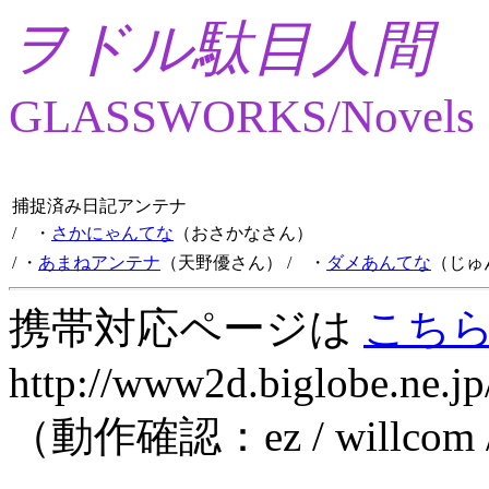
ヲドル駄目人間
GLASSWORKS/Novels
捕捉済み日記アンテナ
/ ・
さかにゃんてな
（おさかなさん）
/ ・
あまねアンテナ
（天野優さん）
/ ・
ダメあんてな
（じゅ
携帯対応ページは
こち
http://www2d.biglobe.ne.jp
（動作確認：ez / willcom 