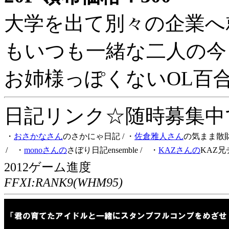
大学を出て別々の企業へ
もいつも一緒な二人の今
お姉様っぽくないOL百
日記リンク☆随時募集中です
・
おさかなさん
のさかにゃ日記
/ ・
佐倉雅人さん
の気まま散
/ ・
monoさんの
さぼり日記ensemble
/ ・
KAZさんの
KAZ兄
2012ゲーム進度
FFXI:RANK9(WHM95)