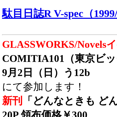
駄目日誌R V-spec（1999/
GLASSWORKS/Nove
COMITIA101（東京
9月2日（日）う12b
にて参加します！
新刊
「どんなときも どん
20P 領布価格￥300