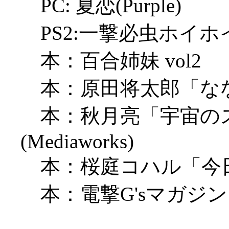
PC: 夏恋(Purple)
PS2:一撃必虫ホイホイ
本：百合姉妹 vol2
本：原田将太郎「なななな」
本：秋月亮「宇宙のステ
(Mediaworks)
本：桜庭コハル「今
本：電撃G'sマガジン（Me