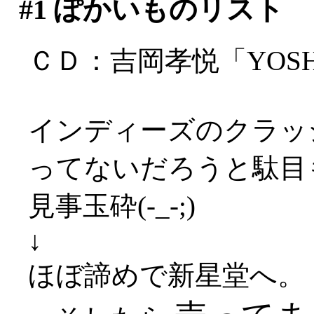
#1
ぽかいものリスト
ＣＤ：吉岡孝悦「YOSHIOK
インディーズのクラッ
ってないだろうと駄目
見事玉砕(-_-;)
↓
ほぼ諦めで新星堂へ。