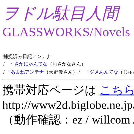
ヲドル駄目人間
GLASSWORKS/Novels
捕捉済み日記アンテナ
/ ・
さかにゃんてな
（おさかなさん）
/ ・
あまねアンテナ
（天野優さん）
/ ・
ダメあんてな
（じゅ
携帯対応ページは
こち
http://www2d.biglobe.ne.jp
（動作確認：ez / willcom 