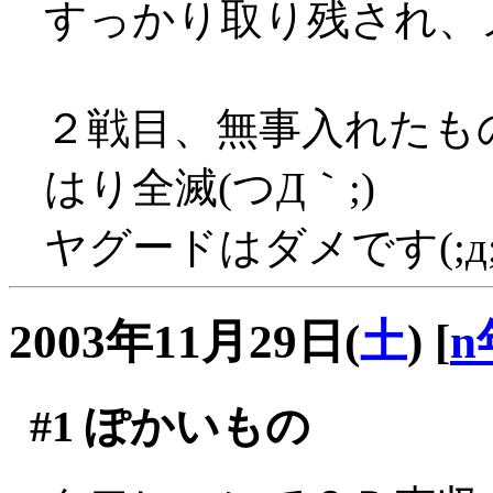
すっかり取り残され、
２戦目、無事入れたも
はり全滅(つД｀;)
ヤグードはダメです(;д;
2003年11月29日(
土
)
[
n
#1
ぽかいもの