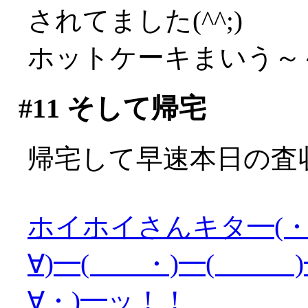
されてました(^^;)
ホットケーキまいう～
#11
そして帰宅
帰宅して早速本日の査
ホイホイさんキタ━(・
∀)━( ・)━( )━
∀・)━ッ！！