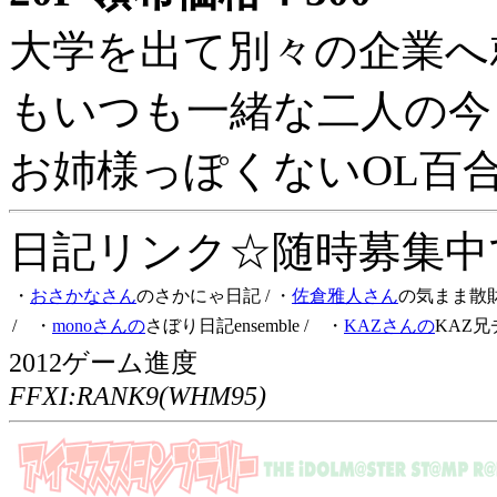
大学を出て別々の企業へ
もいつも一緒な二人の今
お姉様っぽくないOL百
日記リンク☆随時募集中です
・
おさかなさん
のさかにゃ日記
/ ・
佐倉雅人さん
の気まま散
/ ・
monoさんの
さぼり日記ensemble
/ ・
KAZさんの
KAZ兄
2012ゲーム進度
FFXI:RANK9(WHM95)