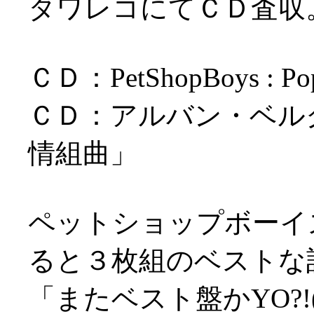
タワレコにてＣＤ査収
ＣＤ：PetShopBoys : Po
ＣＤ：アルバン・ベル
情組曲」
ペットショップボーイ
ると３枚組のベストな
「またベスト盤かYO?!