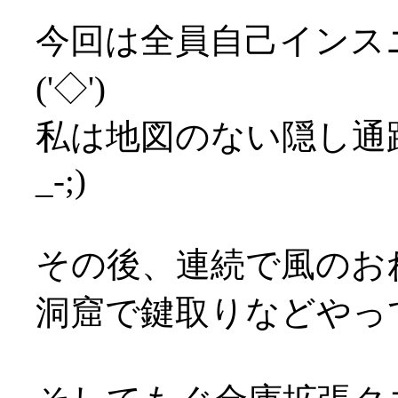
今回は全員自己インス
('◇')ゞ
私は地図のない隠し通
_-;)
その後、連続で風のお
洞窟で鍵取りなどやっ