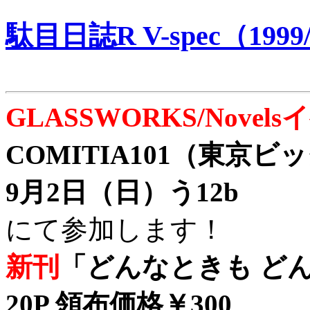
駄目日誌R V-spec（1999/
GLASSWORKS/Nove
COMITIA101（東京
9月2日（日）う12b
にて参加します！
新刊
「どんなときも どん
20P 領布価格￥300