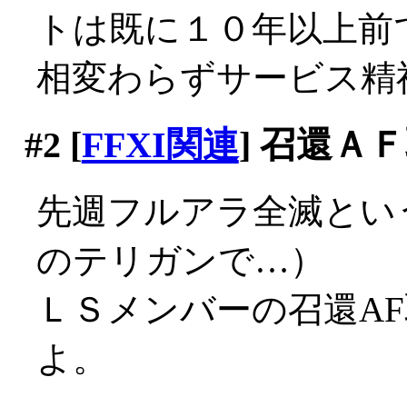
トは既に１０年以上前
相変わらずサービス精神旺
#2
[
FFXI関連
] 召還Ａ
先週フルアラ全滅とい
のテリガンで…）
ＬＳメンバーの召還A
よ。