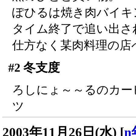
ぽひるは焼き肉バイキ
タイム終了で追い出される
仕方なく某肉料理の店
#2
冬支度
ろしにょ～～るのカービ
ツ
2003年11月26日(水)
[
n