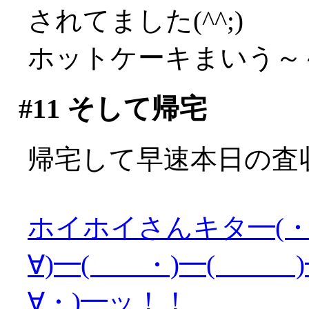
されてました(^^;)
ホットケーキまいう～
#11
そして帰宅
帰宅して早速本日の査
ホイホイさんキタ━(・
∀)━( ・)━( )━
∀・)━ッ！！