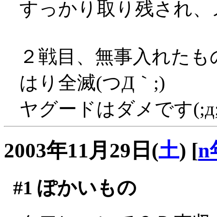
すっかり取り残され、
２戦目、無事入れたも
はり全滅(つД｀;)
ヤグードはダメです(;д;
2003年11月29日(
土
)
[
n
#1
ぽかいもの