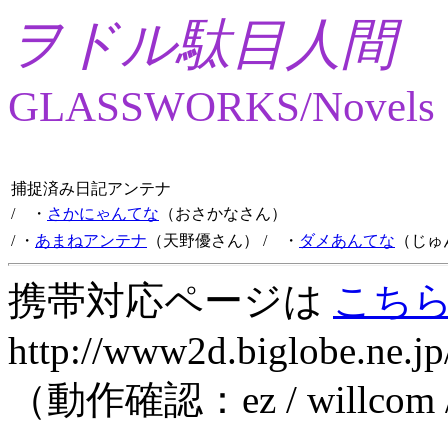
ヲドル駄目人間
GLASSWORKS/Novels
捕捉済み日記アンテナ
/ ・
さかにゃんてな
（おさかなさん）
/ ・
あまねアンテナ
（天野優さん）
/ ・
ダメあんてな
（じゅ
携帯対応ページは
こち
http://www2d.biglobe.ne.jp
（動作確認：ez / willcom 