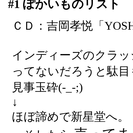
#1
ぽかいものリスト
ＣＤ：吉岡孝悦「YOSHIOK
インディーズのクラッ
ってないだろうと駄目
見事玉砕(-_-;)
↓
ほぼ諦めで新星堂へ。