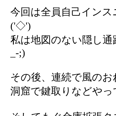
今回は全員自己インス
('◇')ゞ
私は地図のない隠し通
_-;)
その後、連続で風のお
洞窟で鍵取りなどやっ