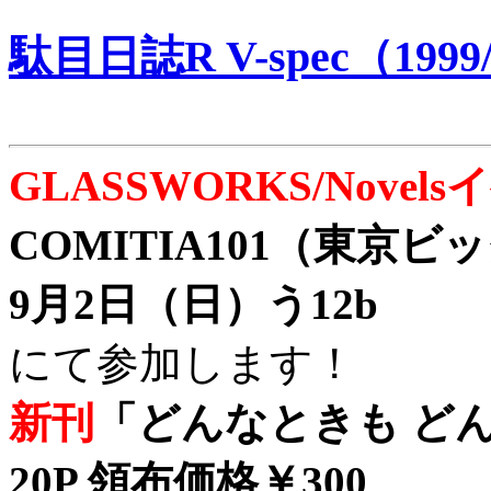
駄目日誌R V-spec（1999/
GLASSWORKS/Nove
COMITIA101（東京
9月2日（日）う12b
にて参加します！
新刊
「どんなときも どん
20P 領布価格￥300