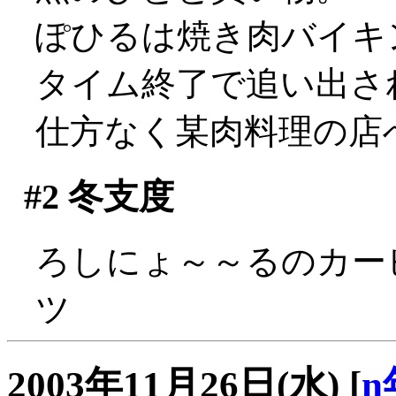
ぽひるは焼き肉バイキ
タイム終了で追い出される
仕方なく某肉料理の店
#2
冬支度
ろしにょ～～るのカービ
ツ
2003年11月26日(水)
[
n