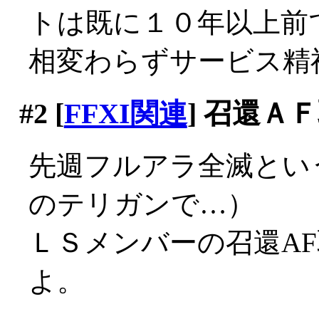
トは既に１０年以上前
相変わらずサービス精神旺
#2
[
FFXI関連
] 召還Ａ
先週フルアラ全滅とい
のテリガンで…）
ＬＳメンバーの召還A
よ。