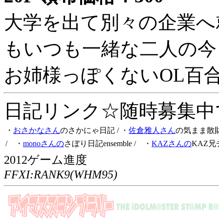
大学を出て別々の企業へ
もいつも一緒な二人の今
お姉様っぽくないOL百
日記リンク☆随時募集中です
・
おさかなさん
のさかにゃ日記
/ ・
佐倉雅人さん
の気まま散
/ ・
monoさんの
さぼり日記ensemble
/ ・
KAZさんの
KAZ兄
2012ゲーム進度
FFXI:RANK9(WHM95)