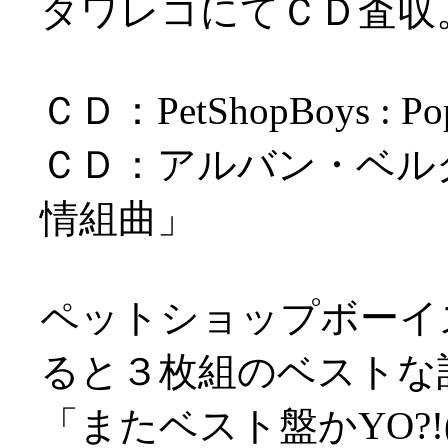
タワレコにてＣＤ査収
ＣＤ：PetShopBoys : Po
ＣＤ：アルバン・ベル
情組曲」
ペットショップボーイ
ると３枚組のベストな
「またベスト盤かYO?!