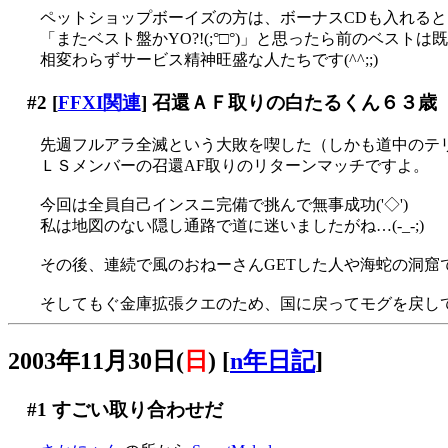
ペットショップボーイズの方は、ボーナスCDも入れる
「またベスト盤かYO?!(;°□°)」と思ったら前のベスト
相変わらずサービス精神旺盛な人たちです(^^;;)
#2
[
FFXI関連
] 召還ＡＦ取りの白たるくん６３歳
先週フルアラ全滅という大敗を喫した（しかも道中のテ
ＬＳメンバーの召還AF取りのリターンマッチですよ。
今回は全員自己インスニ完備で挑んで無事成功('◇')ゞ
私は地図のない隠し通路で道に迷いましたがね…(-_-;)
その後、連続で風のおねーさんGETした人や海蛇の洞窟
そしてもぐ金庫拡張クエのため、国に戻ってモグを戻し
2003年11月30日(
日
)
[
n年日記
]
#1
すごい取り合わせだ