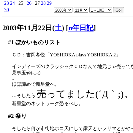
23
24
25
26
27
28
29
30
2003年11月22日(
土
)
[
n年日記
]
#1
ぽかいものリスト
ＣＤ：吉岡孝悦「YOSHIOKA plays YOSHIOKA 2」
インディーズのクラッシックＣＤなんて地元じゃ売って
見事玉砕(-_-;)
↓
ほぼ諦めで新星堂へ。
売ってました(´Д｀;)
…そしたら
新星堂のネットワーク恐るべし。
#2
祭り
そしたら何か市街地ホコ天にして露天とかフリマとかや