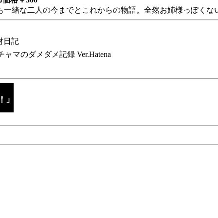
も一緒な二人の今までとこれからの物語。全然お姉様っぽくない
財日記
チャマのダメダメ記録 Ver.Hatena