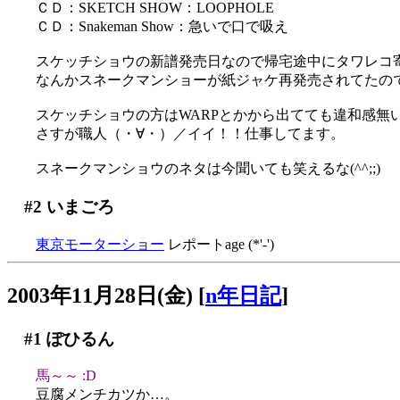
ＣＤ：SKETCH SHOW：LOOPHOLE
ＣＤ：Snakeman Show：急いで口で吸え
スケッチショウの新譜発売日なので帰宅途中にタワレコ寄
なんかスネークマンショーが紙ジャケ再発売されてたの
スケッチショウの方はWARPとかから出てても違和感無
さすが職人（・∀・）／イイ！！仕事してます。
スネークマンショウのネタは今聞いても笑えるな(^^;;)
#2
いまごろ
東京モーターショー
レポートage (*'-')
2003年11月28日(金)
[
n年日記
]
#1
ぽひるん
馬～～ :D
豆腐メンチカツか…。