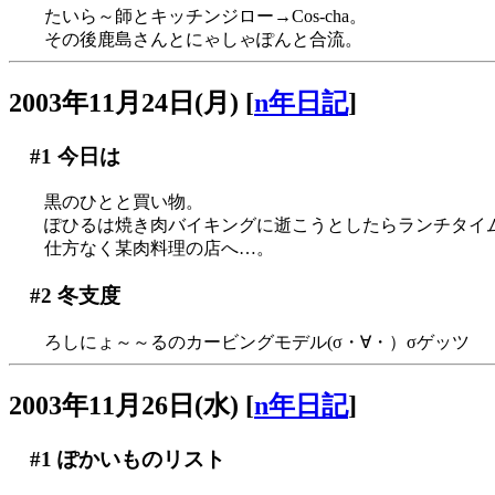
たいら～師とキッチンジロー→Cos-cha。
その後鹿島さんとにゃしゃぽんと合流。
2003年11月24日(月)
[
n年日記
]
#1
今日は
黒のひとと買い物。
ぽひるは焼き肉バイキングに逝こうとしたらランチタイム終了
仕方なく某肉料理の店へ…。
#2
冬支度
ろしにょ～～るのカービングモデル(σ・∀・）σゲッツ
2003年11月26日(水)
[
n年日記
]
#1
ぽかいものリスト