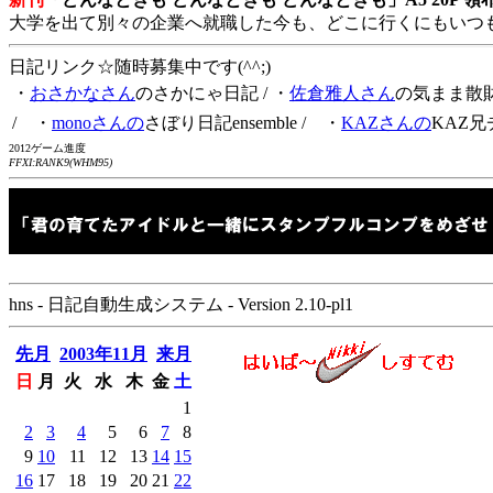
大学を出て別々の企業へ就職した今も、どこに行くにもいつ
日記リンク☆随時募集中です(^^;)
・
おさかなさん
のさかにゃ日記
/ ・
佐倉雅人さん
の気まま散
/ ・
monoさんの
さぼり日記ensemble
/ ・
KAZさんの
KAZ兄
2012ゲーム進度
FFXI:RANK9(WHM95)
hns - 日記自動生成システム - Version 2.10-pl1
先月
2003年11月
来月
日
月
火
水
木
金
土
1
2
3
4
5
6
7
8
9
10
11
12
13
14
15
16
17
18
19
20
21
22