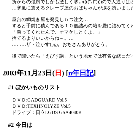
折からの強風でしかも激しく寒い((((°Д°))))ので人通り
…寒風に震えるクレープ屋のおばちゃんが涙を誘いまし
屋台の鯛焼き屋を発見し５つ注文…
すると手前に積んである１０個詰めの箱を袋に詰めてく
「買ってくれたんで、オマケしとくよ。」
捨てるよりいいからね～。…
………ザ・泣かす(;д;)。おぢさんありがとう。
後で聞いたら「えびす講」という地元では有名な縁日だ
2003年11月23日(
日
)
[
n年日記
]
#1
ぽかいものリスト
ＤＶＤ:GADGUARD Vol.5
ＤＶＤ:TEXHNOLYZE Vol.5
ドライブ：日立LGDS GSA4040B
#2
今日は