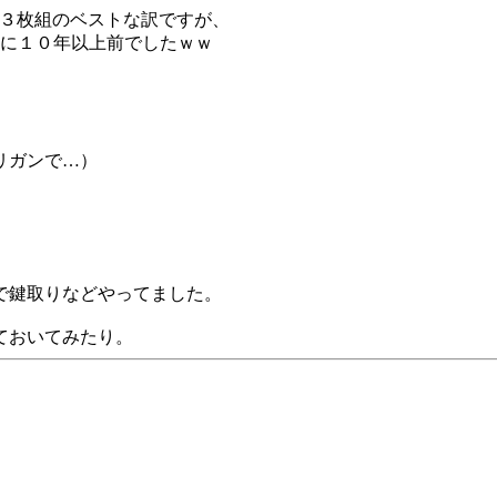
と３枚組のベストな訳ですが、
は既に１０年以上前でしたｗｗ
リガンで…）
で鍵取りなどやってました。
ておいてみたり。