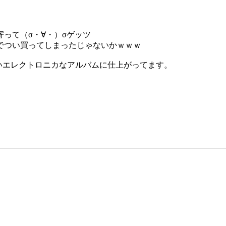
って（σ・∀・）σゲッツ
でつい買ってしまったじゃないかｗｗｗ
いエレクトロニカなアルバムに仕上がってます。