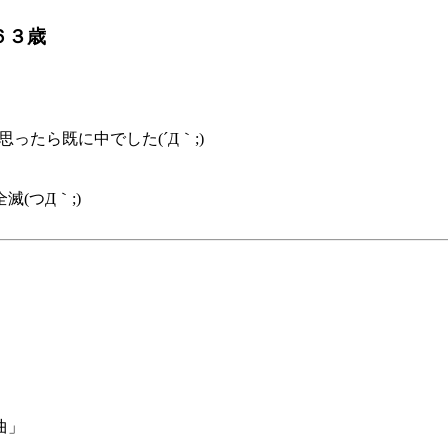
６３歳
たら既に中でした(´Д｀;)
(つД｀;)
曲」