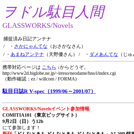
ヲドル駄目人間
GLASSWORKS/Novels
捕捉済み日記アンテナ
/ ・
さかにゃんてな
（おさかなさん）
/ ・
あまねアンテナ
（天野優さん）
/ ・
ダメあんてな
（じゅ
携帯対応ページは
こちら
↓からどうぞ。
http://www2d.biglobe.ne.jp/~irreso/neodame/hns/i/index.cgi
（動作確認：ez / willcom / FORMA)
駄目日誌R V-spec（1999/06～2001/07）
GLASSWORKS/Novelsイベント参加情報
COMITIA101（東京ビッグサイト）
9月2日（日）う12b
にて参加します！
新刊
「どんなときも どんなときも どんなときも」A5 20P 領布