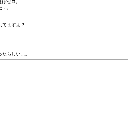
はほぼゼロ。
た…。
れてますよ？
ったらしい…。