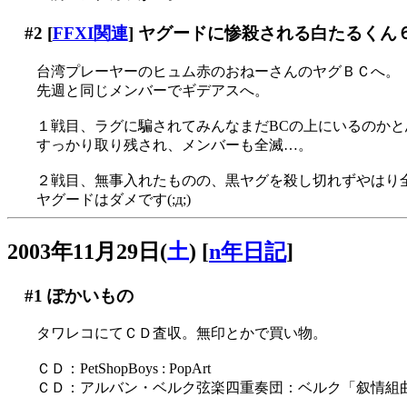
#2
[
FFXI関連
] ヤグードに惨殺される白たるくん
台湾プレーヤーのヒュム赤のおねーさんのヤグＢＣへ。
先週と同じメンバーでギデアスへ。
１戦目、ラグに騙されてみんなまだBCの上にいるのかと思っ
すっかり取り残され、メンバーも全滅…。
２戦目、無事入れたものの、黒ヤグを殺し切れずやはり全滅
ヤグードはダメです(;д;)
2003年11月29日(
土
)
[
n年日記
]
#1
ぽかいもの
タワレコにてＣＤ査収。無印とかで買い物。
ＣＤ：PetShopBoys : PopArt
ＣＤ：アルバン・ベルク弦楽四重奏団：ベルク「叙情組