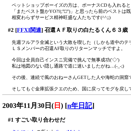
ペットショップボーイズの方は、ボーナスCDも入れる
「またベスト盤かYO?!(;°□°)」と思ったら前のベスト
相変わらずサービス精神旺盛な人たちです(^^;;)
#2
[
FFXI関連
] 召還ＡＦ取りの白たるくん６３歳
先週フルアラ全滅という大敗を喫した（しかも道中のテ
ＬＳメンバーの召還AF取りのリターンマッチですよ。
今回は全員自己インスニ完備で挑んで無事成功('◇')ゞ
私は地図のない隠し通路で道に迷いましたがね…(-_-;)
その後、連続で風のおねーさんGETした人や海蛇の洞窟
そしてもぐ金庫拡張クエのため、国に戻ってモグを戻し
2003年11月30日(
日
)
[
n年日記
]
#1
すごい取り合わせだ