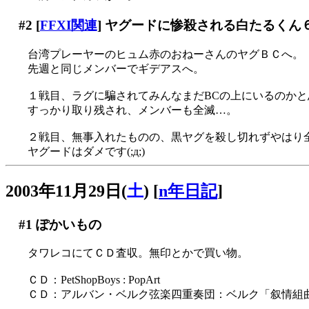
#2
[
FFXI関連
] ヤグードに惨殺される白たるくん
台湾プレーヤーのヒュム赤のおねーさんのヤグＢＣへ。
先週と同じメンバーでギデアスへ。
１戦目、ラグに騙されてみんなまだBCの上にいるのかと思っ
すっかり取り残され、メンバーも全滅…。
２戦目、無事入れたものの、黒ヤグを殺し切れずやはり全滅
ヤグードはダメです(;д;)
2003年11月29日(
土
)
[
n年日記
]
#1
ぽかいもの
タワレコにてＣＤ査収。無印とかで買い物。
ＣＤ：PetShopBoys : PopArt
ＣＤ：アルバン・ベルク弦楽四重奏団：ベルク「叙情組