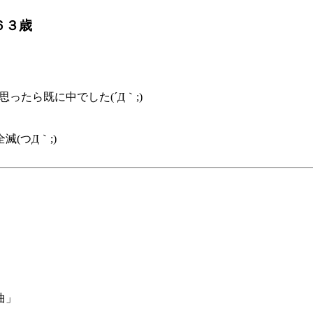
６３歳
たら既に中でした(´Д｀;)
(つД｀;)
曲」