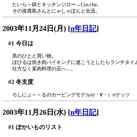
たいら～師とキッチンジロー→Cos-cha。
その後鹿島さんとにゃしゃぽんと合流。
2003年11月24日(月)
[
n年日記
]
#1
今日は
黒のひとと買い物。
ぽひるは焼き肉バイキングに逝こうとしたらランチタイム終了
仕方なく某肉料理の店へ…。
#2
冬支度
ろしにょ～～るのカービングモデル(σ・∀・）σゲッツ
2003年11月26日(水)
[
n年日記
]
#1
ぽかいものリスト