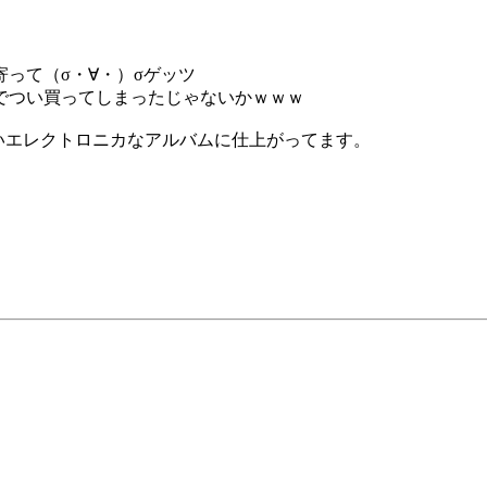
って（σ・∀・）σゲッツ
でつい買ってしまったじゃないかｗｗｗ
いエレクトロニカなアルバムに仕上がってます。