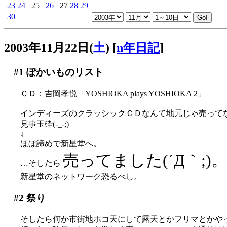
23
24
25
26
27
28
29
30
2003年11月22日(
土
)
[
n年日記
]
#1
ぽかいものリスト
ＣＤ：吉岡孝悦「YOSHIOKA plays YOSHIOKA 2」
インディーズのクラッシックＣＤなんて地元じゃ売って
見事玉砕(-_-;)
↓
ほぼ諦めで新星堂へ。
売ってました(´Д｀;)
…そしたら
新星堂のネットワーク恐るべし。
#2
祭り
そしたら何か市街地ホコ天にして露天とかフリマとかや