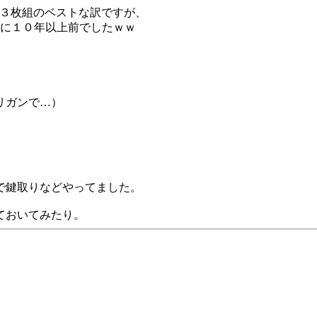
と３枚組のベストな訳ですが、
は既に１０年以上前でしたｗｗ
リガンで…）
で鍵取りなどやってました。
ておいてみたり。