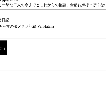
も一緒な二人の今までとこれからの物語。全然お姉様っぽくない
財日記
チャマのダメダメ記録 Ver.Hatena