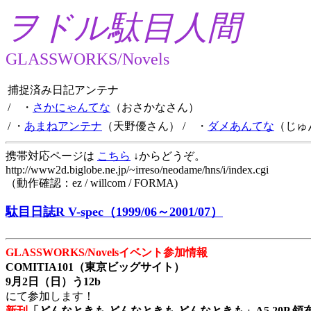
ヲドル駄目人間
GLASSWORKS/Novels
捕捉済み日記アンテナ
/ ・
さかにゃんてな
（おさかなさん）
/ ・
あまねアンテナ
（天野優さん）
/ ・
ダメあんてな
（じゅ
携帯対応ページは
こちら
↓からどうぞ。
http://www2d.biglobe.ne.jp/~irreso/neodame/hns/i/index.cgi
（動作確認：ez / willcom / FORMA)
駄目日誌R V-spec（1999/06～2001/07）
GLASSWORKS/Novelsイベント参加情報
COMITIA101（東京ビッグサイト）
9月2日（日）う12b
にて参加します！
新刊
「どんなときも どんなときも どんなときも」A5 20P 領布