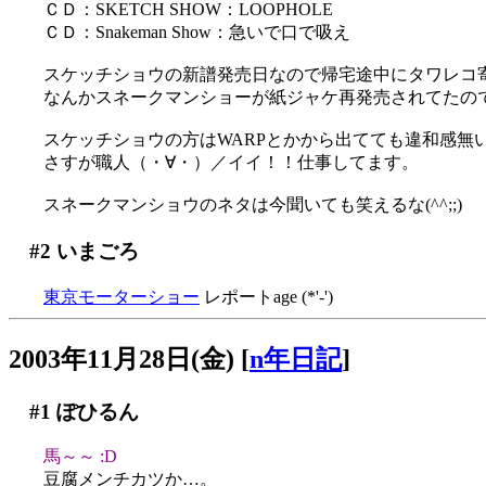
ＣＤ：SKETCH SHOW：LOOPHOLE
ＣＤ：Snakeman Show：急いで口で吸え
スケッチショウの新譜発売日なので帰宅途中にタワレコ寄
なんかスネークマンショーが紙ジャケ再発売されてたの
スケッチショウの方はWARPとかから出てても違和感無
さすが職人（・∀・）／イイ！！仕事してます。
スネークマンショウのネタは今聞いても笑えるな(^^;;)
#2
いまごろ
東京モーターショー
レポートage (*'-')
2003年11月28日(金)
[
n年日記
]
#1
ぽひるん
馬～～ :D
豆腐メンチカツか…。