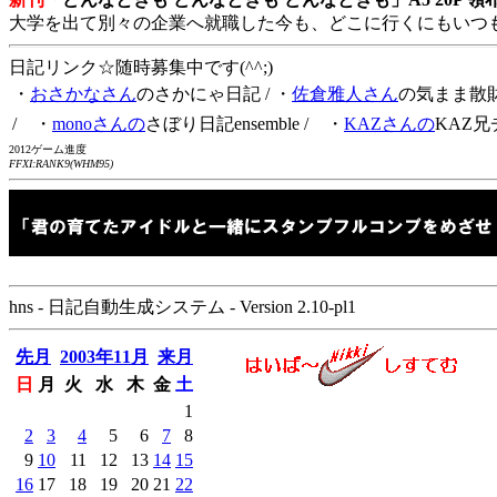
大学を出て別々の企業へ就職した今も、どこに行くにもいつ
日記リンク☆随時募集中です(^^;)
・
おさかなさん
のさかにゃ日記
/ ・
佐倉雅人さん
の気まま散
/ ・
monoさんの
さぼり日記ensemble
/ ・
KAZさんの
KAZ兄
2012ゲーム進度
FFXI:RANK9(WHM95)
hns - 日記自動生成システム - Version 2.10-pl1
先月
2003年11月
来月
日
月
火
水
木
金
土
1
2
3
4
5
6
7
8
9
10
11
12
13
14
15
16
17
18
19
20
21
22