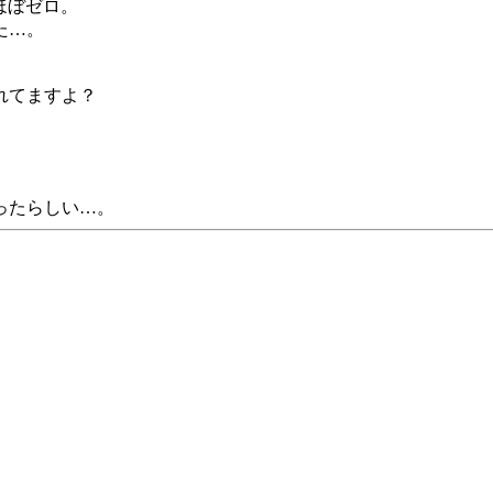
はほぼゼロ。
た…。
れてますよ？
ったらしい…。