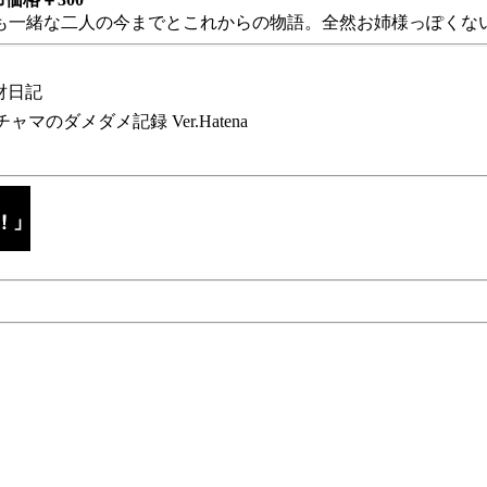
も一緒な二人の今までとこれからの物語。全然お姉様っぽくない
財日記
チャマのダメダメ記録 Ver.Hatena