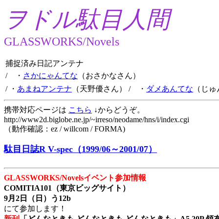
ヲドル駄目人間
GLASSWORKS/Novels
捕捉済み日記アンテナ
/ ・
さかにゃんてな
（おさかなさん）
/ ・
あまねアンテナ
（天野優さん）
/ ・
ダメあんてな
（じゅ
携帯対応ページは
こちら
↓からどうぞ。
http://www2d.biglobe.ne.jp/~irreso/neodame/hns/i/index.cgi
（動作確認：ez / willcom / FORMA)
駄目日誌R V-spec（1999/06～2001/07）
GLASSWORKS/Novelsイベント参加情報
COMITIA101（東京ビッグサイト）
9月2日（日）う12b
にて参加します！
新刊
「どんなときも どんなときも どんなときも」A5 20P 領布