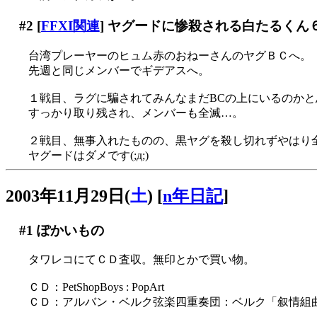
#2
[
FFXI関連
] ヤグードに惨殺される白たるくん
台湾プレーヤーのヒュム赤のおねーさんのヤグＢＣへ。
先週と同じメンバーでギデアスへ。
１戦目、ラグに騙されてみんなまだBCの上にいるのかと思っ
すっかり取り残され、メンバーも全滅…。
２戦目、無事入れたものの、黒ヤグを殺し切れずやはり全滅
ヤグードはダメです(;д;)
2003年11月29日(
土
)
[
n年日記
]
#1
ぽかいもの
タワレコにてＣＤ査収。無印とかで買い物。
ＣＤ：PetShopBoys : PopArt
ＣＤ：アルバン・ベルク弦楽四重奏団：ベルク「叙情組