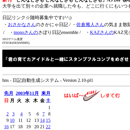
大学を出て別々の企業へ就職した今も、どこに行くにもいつ
日記リンク☆随時募集中です(^^;)
・
おさかなさん
のさかにゃ日記
/ ・
佐倉雅人さん
の気まま散
/ ・
monoさんの
さぼり日記ensemble
/ ・
KAZさんの
KAZ兄
2012ゲーム進度
FFXI:RANK9(WHM95)
hns - 日記自動生成システム - Version 2.10-pl1
先月
2003年11月
来月
日
月
火
水
木
金
土
1
2
3
4
5
6
7
8
9
10
11
12
13
14
15
16
17
18
19
20
21
22