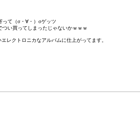
って（σ・∀・）σゲッツ
でつい買ってしまったじゃないかｗｗｗ
いエレクトロニカなアルバムに仕上がってます。