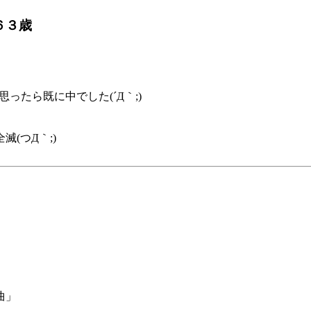
６３歳
たら既に中でした(´Д｀;)
(つД｀;)
曲」