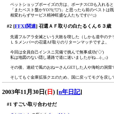
ペットショップボーイズの方は、ボーナスCDも入れる
「またベスト盤かYO?!(;°□°)」と思ったら前のベスト
相変わらずサービス精神旺盛な人たちです(^^;;)
#2
[
FFXI関連
] 召還ＡＦ取りの白たるくん６３歳
先週フルアラ全滅という大敗を喫した（しかも道中のテ
ＬＳメンバーの召還AF取りのリターンマッチですよ。
今回は全員自己インスニ完備で挑んで無事成功('◇')ゞ
私は地図のない隠し通路で道に迷いましたがね…(-_-;)
その後、連続で風のおねーさんGETした人や海蛇の洞窟
そしてもぐ金庫拡張クエのため、国に戻ってモグを戻し
2003年11月30日(
日
)
[
n年日記
]
#1
すごい取り合わせだ