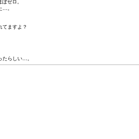
はほぼゼロ。
た…。
れてますよ？
ったらしい…。