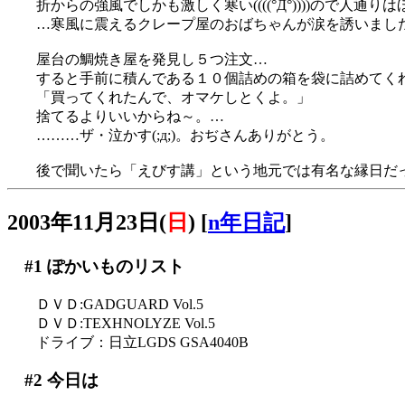
折からの強風でしかも激しく寒い((((°Д°))))ので人通り
…寒風に震えるクレープ屋のおばちゃんが涙を誘いまし
屋台の鯛焼き屋を発見し５つ注文…
すると手前に積んである１０個詰めの箱を袋に詰めてく
「買ってくれたんで、オマケしとくよ。」
捨てるよりいいからね～。…
………ザ・泣かす(;д;)。おぢさんありがとう。
後で聞いたら「えびす講」という地元では有名な縁日だ
2003年11月23日(
日
)
[
n年日記
]
#1
ぽかいものリスト
ＤＶＤ:GADGUARD Vol.5
ＤＶＤ:TEXHNOLYZE Vol.5
ドライブ：日立LGDS GSA4040B
#2
今日は