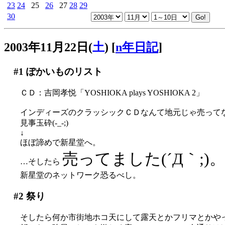
23
24
25
26
27
28
29
30
2003年11月22日(
土
)
[
n年日記
]
#1
ぽかいものリスト
ＣＤ：吉岡孝悦「YOSHIOKA plays YOSHIOKA 2」
インディーズのクラッシックＣＤなんて地元じゃ売って
見事玉砕(-_-;)
↓
ほぼ諦めで新星堂へ。
売ってました(´Д｀;)
…そしたら
新星堂のネットワーク恐るべし。
#2
祭り
そしたら何か市街地ホコ天にして露天とかフリマとかや