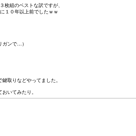
と３枚組のベストな訳ですが、
は既に１０年以上前でしたｗｗ
リガンで…）
で鍵取りなどやってました。
ておいてみたり。