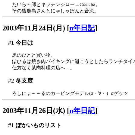
たいら～師とキッチンジロー→Cos-cha。
その後鹿島さんとにゃしゃぽんと合流。
2003年11月24日(月)
[
n年日記
]
#1
今日は
黒のひとと買い物。
ぽひるは焼き肉バイキングに逝こうとしたらランチタイム終了
仕方なく某肉料理の店へ…。
#2
冬支度
ろしにょ～～るのカービングモデル(σ・∀・）σゲッツ
2003年11月26日(水)
[
n年日記
]
#1
ぽかいものリスト