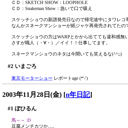
ＣＤ：SKETCH SHOW：LOOPHOLE
ＣＤ：Snakeman Show：急いで口で吸え
スケッチショウの新譜発売日なので帰宅途中にタワレコ寄
なんかスネークマンショーが紙ジャケ再発売されてたの
スケッチショウの方はWARPとかから出てても違和感無
さすが職人（・∀・）／イイ！！仕事してます。
スネークマンショウのネタは今聞いても笑えるな(^^;;)
#2
いまごろ
東京モーターショー
レポートage (*'-')
2003年11月28日(金)
[
n年日記
]
#1
ぽひるん
馬～～ :D
豆腐メンチカツか…。