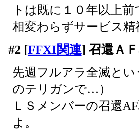
トは既に１０年以上前
相変わらずサービス精神旺
#2
[
FFXI関連
] 召還Ａ
先週フルアラ全滅とい
のテリガンで…）
ＬＳメンバーの召還A
よ。