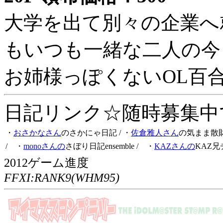
大学を出て別々の企業へ
もいつも一緒な二人の今
お姉様っぽくないOL百
日記リンク☆随時募集中です
・
おさかなさん
のさかにゃ日記
/ ・
佐倉雅人さん
の気まま散
/ ・
monoさんの
さぼり日記ensemble
/ ・
KAZさんの
KAZ兄
2012ゲーム進度
FFXI:RANK9(WHM95)