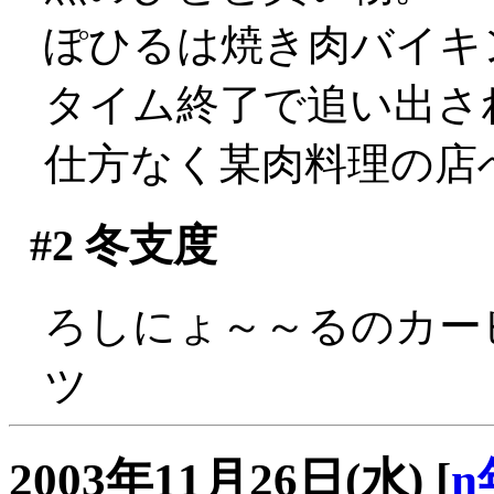
ぽひるは焼き肉バイキ
タイム終了で追い出される
仕方なく某肉料理の店
#2
冬支度
ろしにょ～～るのカービ
ツ
2003年11月26日(水)
[
n