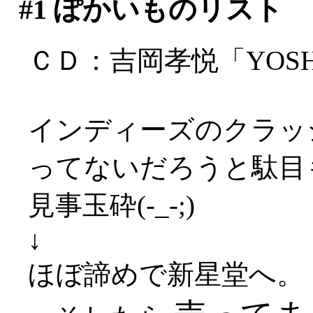
#1
ぽかいものリスト
ＣＤ：吉岡孝悦「YOSHIOK
インディーズのクラッ
ってないだろうと駄目
見事玉砕(-_-;)
↓
ほぼ諦めで新星堂へ。