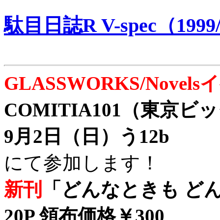
駄目日誌R V-spec（1999/
GLASSWORKS/Nove
COMITIA101（東京
9月2日（日）う12b
にて参加します！
新刊
「どんなときも どん
20P 領布価格￥300