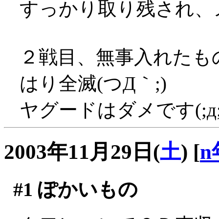
すっかり取り残され、
２戦目、無事入れたも
はり全滅(つД｀;)
ヤグードはダメです(;д;
2003年11月29日(
土
)
[
n
#1
ぽかいもの