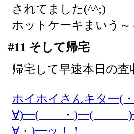
されてました(^^;)
ホットケーキまいう～
#11
そして帰宅
帰宅して早速本日の査
ホイホイさんキタ━(・
∀)━( ・)━( )━
∀・)━ッ！！