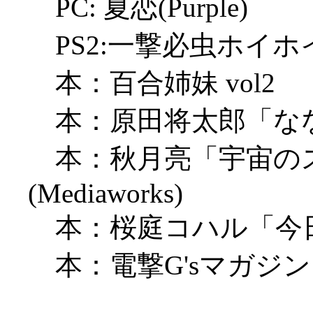
PC: 夏恋(Purple)
PS2:一撃必虫ホイホイ
本：百合姉妹 vol2
本：原田将太郎「なななな」
本：秋月亮「宇宙のステ
(Mediaworks)
本：桜庭コハル「今
本：電撃G'sマガジン（Me