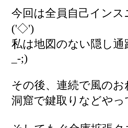
今回は全員自己インス
('◇')ゞ
私は地図のない隠し通
_-;)
その後、連続で風のお
洞窟で鍵取りなどやっ