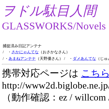
ヲドル駄目人間
GLASSWORKS/Novels
捕捉済み日記アンテナ
/ ・
さかにゃんてな
（おさかなさん）
/ ・
あまねアンテナ
（天野優さん）
/ ・
ダメあんてな
（じゅ
携帯対応ページは
こち
http://www2d.biglobe.ne.jp
（動作確認：ez / willcom 