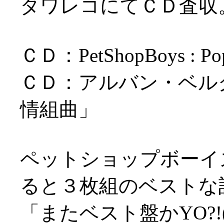
タワレコにてＣＤ査収
ＣＤ：PetShopBoys : Po
ＣＤ：アルバン・ベル
情組曲」
ペットショップボーイ
ると３枚組のベストな
「またベスト盤かYO?!